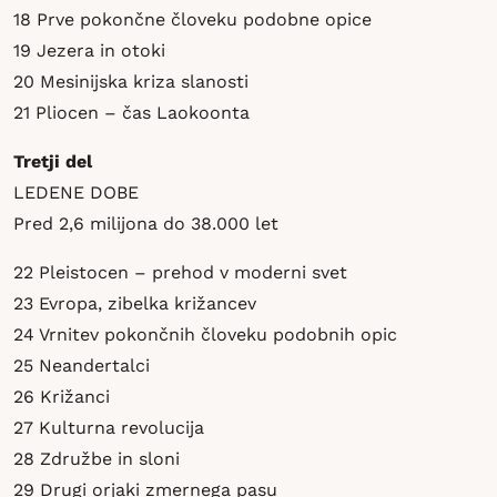
18 Prve pokončne človeku podobne opice
19 Jezera in otoki
20 Mesinijska kriza slanosti
21 Pliocen – čas Laokoonta
Tretji del
LEDENE DOBE
Pred 2,6 milijona do 38.000 let
22 Pleistocen – prehod v moderni svet
23 Evropa, zibelka križancev
24 Vrnitev pokončnih človeku podobnih opic
25 Neandertalci
26 Križanci
27 Kulturna revolucija
28 Združbe in sloni
29 Drugi orjaki zmernega pasu