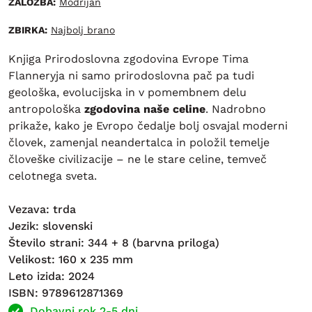
ZALOŽBA:
Modrijan
ZBIRKA:
Najbolj brano
Knjiga Prirodoslovna zgodovina Evrope Tima
Flanneryja ni samo prirodoslovna pač pa tudi
geološka, evolucijska in v pomembnem delu
antropološka
zgodovina naše celine
. Nadrobno
prikaže, kako je Evropo čedalje bolj osvajal moderni
človek, zamenjal neandertalca in položil temelje
človeške civilizacije – ne le stare celine, temveč
celotnega sveta.
Vezava: trda
Jezik: slovenski
Število strani: 344 + 8 (barvna priloga)
Velikost: 160 x 235 mm
Leto izida: 2024
ISBN: 9789612871369
Dobavni rok 2-5 dni