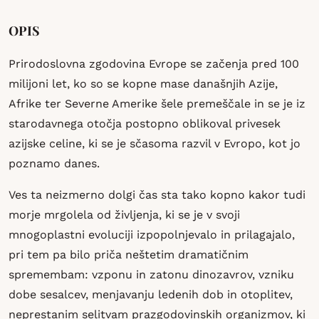
OPIS
Prirodoslovna zgodovina Evrope se začenja pred 100
milijoni let, ko so se kopne mase današnjih Azije,
Afrike ter Severne Amerike šele premeščale in se je iz
starodavnega otočja postopno oblikoval privesek
azijske celine, ki se je sčasoma razvil v Evropo, kot jo
poznamo danes.
Ves ta neizmerno dolgi čas sta tako kopno kakor tudi
morje mrgolela od življenja, ki se je v svoji
mnogoplastni evoluciji izpopolnjevalo in prilagajalo,
pri tem pa bilo priča neštetim dramatičnim
spremembam: vzponu in zatonu dinozavrov, vzniku
dobe sesalcev, menjavanju ledenih dob in otoplitev,
neprestanim selitvam prazgodovinskih organizmov, ki