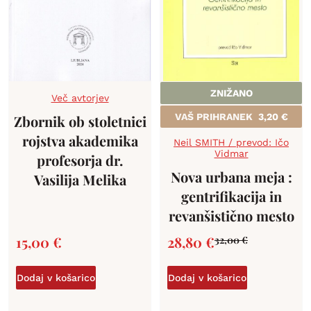
ZNIŽANO
Več avtorjev
VAŠ PRIHRANEK
3,20
€
Zbornik ob stoletnici
rojstva akademika
Neil SMITH / prevod: Ičo
Vidmar
profesorja dr.
Nova urbana meja :
Vasilija Melika
gentrifikacija in
revanšistično mesto
15,00
€
28,80
€
32,00
€
Dodaj v košarico
Dodaj v košarico