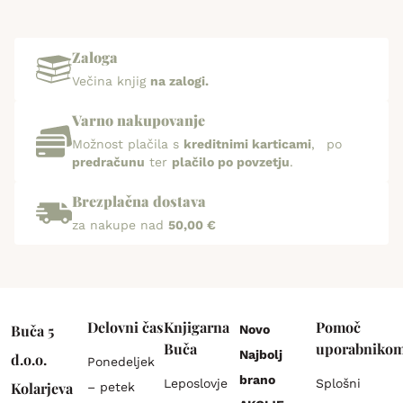
Zaloga
Večina knjig
na zalogi.
Varno nakupovanje
Možnost plačila s
kreditnimi karticami
, po
predračunu
ter
plačilo po povzetju
.
Brezplačna dostava
za nakupe nad
50,00 €
Delovni čas
Knjigarna
Pomoč
Buča 5
Novo
Buča
uporabniko
Najbolj
d.o.o.
Ponedeljek
brano
Leposlovje
Splošni
Kolarjeva
– petek