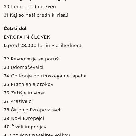
30 Ledenodobne zveri
31 Kaj so naši predniki risali
Četrti del
EVROPA IN ČLOVEK
Izpred 38.000 let in v prihodnost
32 Ravnovesje se poruši
33 Udomačevalci
34 Od konja do rimskega neuspeha
35 Praznjenje otokov
36 Zatišje in vihar
37 Preživelci
38 Širjenje Evrope v svet
39 Novi Evropejci
40 Živali imperijev
41 Vnovična naselitev volkov