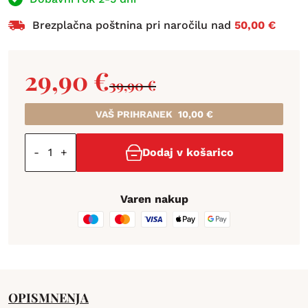
Brezplačna poštnina pri naročilu nad
50,00 €
29,90
€
39,90
€
VAŠ PRIHRANEK
10,00
€
-
+
Dodaj v košarico
Varen nakup
OPIS
MNENJA