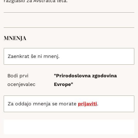
razglasili za Avstralca leta.
MNENJA
Zaenkrat še ni mnenj.
Bodi prvi
"Prirodoslovna zgodovina
ocenjevalec
Evrope"
Za oddajo mnenja se morate
prijaviti
.