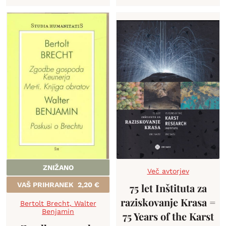
ZNIŽANO
Več avtorjev
VAŠ PRIHRANEK
2,20
€
75 let Inštituta za
raziskovanje Krasa =
Bertolt Brecht
,
Walter
Benjamin
75 Years of the Karst