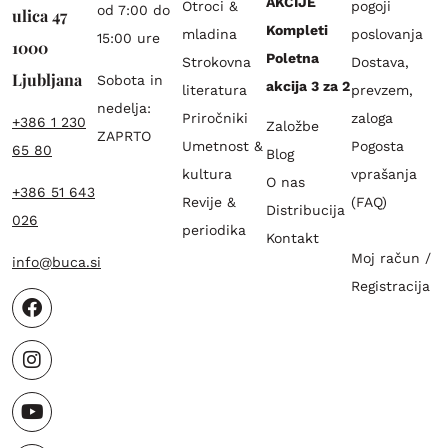
AKCIJE
Otroci &
pogoji
od 7:00 do
ulica 47
Kompleti
mladina
poslovanja
15:00 ure
1000
Poletna
Strokovna
Dostava,
Ljubljana
Sobota in
akcija 3 za 2
literatura
prevzem,
nedelja:
Priročniki
zaloga
+386 1 230
Založbe
ZAPRTO
Umetnost &
Pogosta
65 80
Blog
kultura
vprašanja
O nas
+386 51 643
Revije &
(FAQ)
Distribucija
026
periodika
Kontakt
Moj račun /
info@buca.si
Registracija