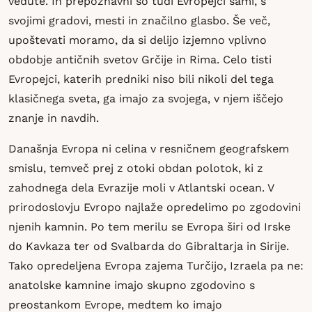
vedute. In prepoznavni so tudi Evropejci sami, s
svojimi gradovi, mesti in značilno glasbo. Še več,
upoštevati moramo, da si delijo izjemno vplivno
obdobje antičnih svetov Grčije in Rima. Celo tisti
Evropejci, katerih predniki niso bili nikoli del tega
klasičnega sveta, ga imajo za svojega, v njem iščejo
znanje in navdih.
Današnja Evropa ni celina v resničnem geografskem
smislu, temveč prej z otoki obdan polotok, ki z
zahodnega dela Evrazije moli v Atlantski ocean. V
prirodoslovju Evropo najlaže opredelimo po zgodovini
njenih kamnin. Po tem merilu se Evropa širi od Irske
do Kavkaza ter od Svalbarda do Gibraltarja in Sirije.
Tako opredeljena Evropa zajema Turčijo, Izraela pa ne:
anatolske kamnine imajo skupno zgodovino s
preostankom Evrope, medtem ko imajo