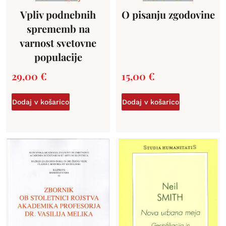
Vpliv podnebnih
O pisanju zgodovine
sprememb na
varnost svetovne
populacije
29,00
€
15,00
€
Dodaj v košarico
Dodaj v košarico