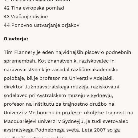
42 Tiha evropska pomlad
43 Vračanje divjine
44 Ponovno ustvarjanje orjakov
O avtorju:
Tim Flannery je eden najvidnejših piscev o podnebnih
spremembah. Kot znanstvenik, raziskovalec in
naravovarstvenik je zasedal različne akademske
položaje, bil je profesor na Univerzi v Adelaidi,
direktor Južnoavstralskega muzeja, raziskovalni
sodelavec pri Avstralskem muzeju v Sydneyju,
profesor na Inštitutu za trajnostno družbo na
Univerzi v Melbournu in profesor okoljske trajnosti na
Macquariejevi univerzi v Sydneyju, je tudi svetovalec
avstralskega Podnebnega sveta. Leta 2007 so ga