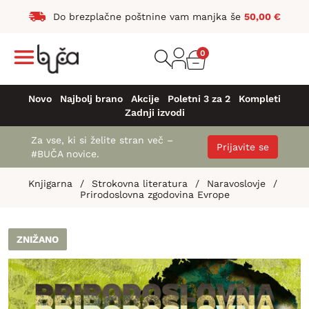
Do brezplačne poštnine vam manjka še
50,00
€
0
Novo
Najbolj brano
Akcije
Poletni 3 za 2
Kompleti
Zadnji izvodi
Za vse, ki si želite stran več –
Prijavite se
#BUČA novice.
Knjigarna
/
Strokovna literatura
/
Naravoslovje
/
Prirodoslovna zgodovina Evrope
ZNIŽANO