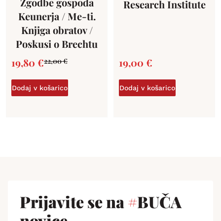
Zgodbe gospoda
Research Institute
Keunerja / Me-ti.
Knjiga obratov /
Poskusi o Brechtu
19,80
€
19,00
€
22,00
€
Dodaj v košarico
Dodaj v košarico
Prijavite se na
#
BUČA
novice