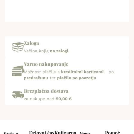
Zaloga
Večina knjig
na zalogi.
Varno nakupovanje
Možnost plačila s
kreditnimi karticami
, po
predračunu
ter
plačilo po povzetju
.
Brezplačna dostava
za nakupe nad
50,00 €
Delovni čas
Knjigarna
Pomoč
Buča 5
Novo