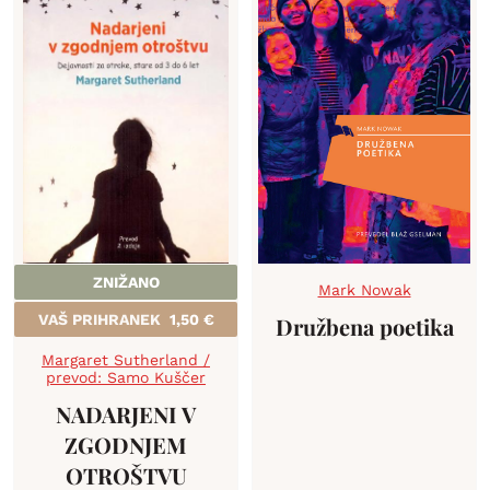
ZNIŽANO
Mark Nowak
VAŠ PRIHRANEK
1,50
€
Družbena poetika
Margaret Sutherland /
prevod: Samo Kuščer
NADARJENI V
ZGODNJEM
OTROŠTVU