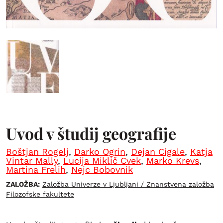
Uvod v študij geografije
Boštjan Rogelj
,
Darko Ogrin
,
Dejan Cigale
,
Katja
Vintar Mally
,
Lucija Miklič Cvek
,
Marko Krevs
,
Martina Frelih
,
Nejc Bobovnik
ZALOŽBA:
Založba Univerze v Ljubljani / Znanstvena založba
Filozofske fakultete