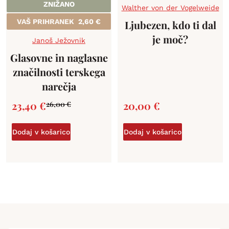
ZNIŽANO
Walther von der Vogelweide
VAŠ PRIHRANEK
2,60
€
Ljubezen, kdo ti dal
je moč?
Janoš Ježovnik
Glasovne in naglasne
značilnosti terskega
narečja
23,40
€
20,00
€
26,00
€
Dodaj v košarico
Dodaj v košarico