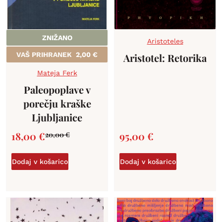
ZNIŽANO
Aristoteles
VAŠ PRIHRANEK
2,00
€
Aristotel: Retorika
Mateja Ferk
Paleopoplave v
porečju kraške
Ljubljanice
18,00
€
95,00
€
20,00
€
Dodaj v košarico
Dodaj v košarico