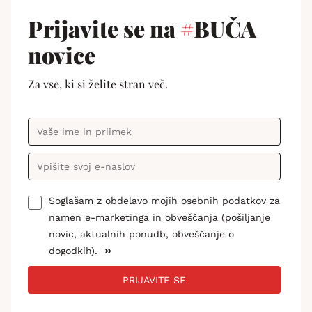
Prijavite se na
#
BUČA
novice
Za vse, ki si želite stran več.
Soglašam z obdelavo mojih osebnih podatkov za
namen e-marketinga in obveščanja (pošiljanje
novic, aktualnih ponudb, obveščanje o
»
dogodkih).
PRIJAVITE SE