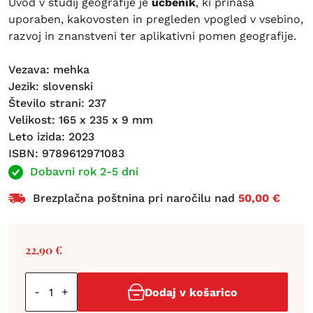
Uvod v študij geografije je
učbenik
, ki prinaša
uporaben, kakovosten in pregleden vpogled v vsebino,
razvoj in znanstveni ter aplikativni pomen geografije.
Vezava: mehka
Jezik: slovenski
Število strani: 237
Velikost: 165 x 235 x 9 mm
Leto izida: 2023
ISBN: 9789612971083
Dobavni rok 2-5 dni
Brezplačna poštnina pri naročilu nad
50,00 €
22,90
€
-
+
Dodaj v košarico