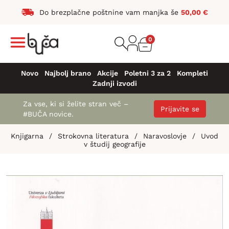
Do brezplačne poštnine vam manjka še
50,00
€
0
Novo
Najbolj brano
Akcije
Poletni 3 za 2
Kompleti
Zadnji izvodi
Za vse, ki si želite stran več –
Prijavite se
#BUČA novice.
Knjigarna
/
Strokovna literatura
/
Naravoslovje
/
Uvod
v študij geografije