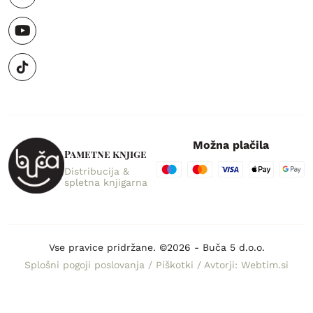
Možna plačila
Pametne knjige
Distribucija &
spletna knjigarna
Vse pravice pridržane. ©2026 - Buča 5 d.o.o.
Splošni pogoji poslovanja
/
Piškotki
/
Avtorji: Webtim.si