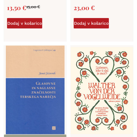
13,50
€
23,00
€
15,00
€
Dodaj v košarico
Dodaj v košarico