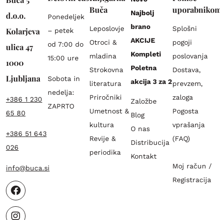
Buča
uporabniko
Najbolj
d.o.o.
Ponedeljek
brano
Leposlovje
Splošni
Kolarjeva
– petek
AKCIJE
Otroci &
pogoji
od 7:00 do
ulica 47
Kompleti
mladina
poslovanja
15:00 ure
1000
Poletna
Strokovna
Dostava,
Ljubljana
Sobota in
akcija 3 za 2
literatura
prevzem,
nedelja:
Priročniki
zaloga
+386 1 230
Založbe
ZAPRTO
Umetnost &
Pogosta
65 80
Blog
kultura
vprašanja
O nas
+386 51 643
Revije &
(FAQ)
Distribucija
026
periodika
Kontakt
Moj račun /
info@buca.si
Registracija