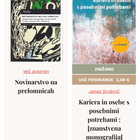
ZNIŽANO
Več avtorjev
VAŠ PRIHRANEK
2,40
€
Novinarstvo na
prelomnicah
Janez Drobnič
Kariera in osebe s
posebnimi
potrebami :
[znanstvena
monografija]