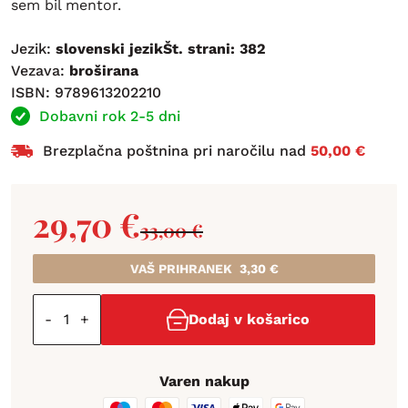
sem bil mentor.
Jezik:
slovenski jezikŠt. strani: 382
Vezava:
broširana
ISBN: 9789613202210
Dobavni rok 2-5 dni
Brezplačna poštnina pri naročilu nad
50,00 €
29,70
€
33,00
€
VAŠ PRIHRANEK
3,30
€
-
+
Dodaj v košarico
Varen nakup