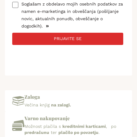
Soglašam z obdelavo mojih osebnih podatkov za
namen e-marketinga in obveščanja (pošiljanje
novic, aktualnih ponudb, obveščanje o
»
dogodkih).
PRIJAVITE SE
Zaloga
Večina knjig
na zalogi.
Varno nakupovanje
Možnost plačila s
kreditnimi karticami
, po
predračunu
ter
plačilo po povzetju
.