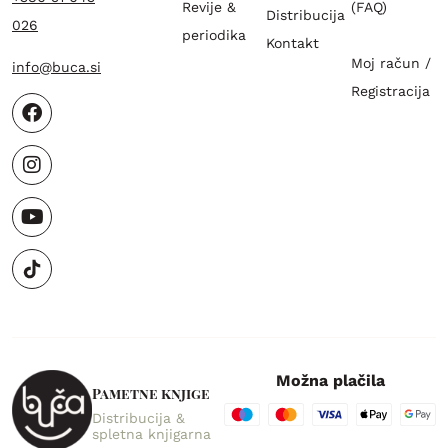
Revije &
(FAQ)
Distribucija
026
periodika
Kontakt
Moj račun /
info@buca.si
Registracija
Možna plačila
Pametne knjige
Distribucija &
spletna knjigarna