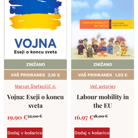
ZNIŽANO
ZNIŽANO
VAŠ PRIHRANEK
2,10
€
VAŠ PRIHRANEK
1,03
€
Marcel Štefančič jr.
Več avtorjev
Vojna: Eseji o koncu
Labour mobility in
sveta
the EU
19,90
€
16,97
€
22,00
€
18,00
€
Dodaj v košarico
Dodaj v košarico