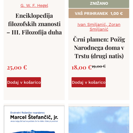
ZNIŽANO
G. W. F. Hegel
VAŠ PRIHRANEK
1,00
€
Enciklopedija
filozofskih znanosti
Ivan Smiljanić
,
Zoran
Smiljanić
– III. Filozofija duha
Črni plamen: Požig
Narodnega doma v
Trstu (drugi natis)
25,00
€
18,00
€
19,00
€
Dodaj v košarico
Dodaj v košarico