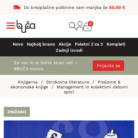
Do brezplačne poštnine vam manjka še
50,00
€
0
Novo
Najbolj brano
Akcije
Poletni 3 za 2
Kompleti
Zadnji izvodi
Za vse, ki si želite stran več –
Prijavite se
#BUČA novice.
Knjigarna
/
Strokovna literatura
/
Poslovne &
ekonomske knjige
/
Management in kolektivni delovni
spori
ZNIŽANO