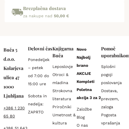
Brezplačna dostava
za nakupe nad
50,00 €
Delovni čas
Knjigarna
Pomoč
Buča 5
Novo
Buča
uporabniko
Najbolj
d.o.o.
Ponedeljek
brano
Leposlovje
Splošni
Kolarjeva
– petek
AKCIJE
Otroci &
pogoji
od 7:00 do
ulica 47
Kompleti
mladina
poslovanja
15:00 ure
1000
Poletna
Strokovna
Dostava,
Ljubljana
Sobota in
akcija 3 za 2
literatura
prevzem,
nedelja:
Priročniki
zaloga
+386 1 230
Založbe
ZAPRTO
Umetnost &
Pogosta
65 80
Blog
kultura
vprašanja
O nas
+386 51 643