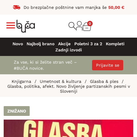
Do brezplačne poštnine vam manjka še
50,00
€
0
Novo
Najbolj brano
Akcije
Poletni 3 za 2
Kompleti
Zadnji izvodi
Za vse, ki si želite stran več –
Prijavite se
#BUČA novice.
Knjigarna
/
Umetnost & kultura
/
Glasba & ples
/
Glasba, politika, afekt. Novo življenje partizanskih pesmi v
Sloveniji
ZNIŽANO