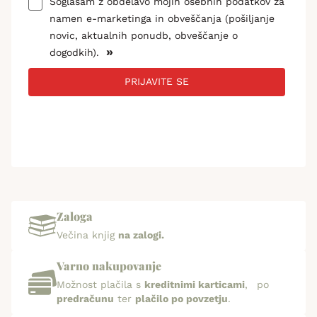
Soglašam z obdelavo mojih osebnih podatkov za
namen e-marketinga in obveščanja (pošiljanje
novic, aktualnih ponudb, obveščanje o
»
dogodkih).
PRIJAVITE SE
Zaloga
Večina knjig
na zalogi.
Varno nakupovanje
Možnost plačila s
kreditnimi karticami
, po
predračunu
ter
plačilo po povzetju
.