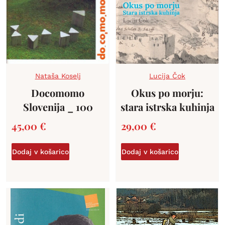
Nataša Koselj
Lucija Čok
Docomomo
Okus po morju:
Slovenija _ 100
stara istrska kuhinja
45,00
€
29,00
€
Dodaj v košarico
Dodaj v košarico