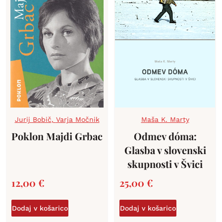
Jurij Bobič
,
Varja Močnik
Maša K. Marty
Poklon Majdi Grbac
Odmev dóma:
Glasba v slovenski
skupnosti v Švici
12,00
€
25,00
€
Dodaj v košarico
Dodaj v košarico