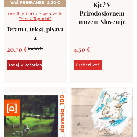
VAŠ PRIHRANEK
2,30
€
Kje? V
Prirodoslovnem
Uredila: Petra Pogorevc in
Tomaž Toporišič
muzeju Slovenije
Drama, tekst, pisava
2
20,70
€
4,50
€
23,00
€
Dodaj v košarico
Preberi več