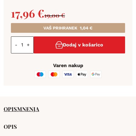
17,96
€
19,00
€
VAŠ PRIHRANEK
1,04
€
-
+
Dodaj v košarico
Varen nakup
OPIS
MNENJA
OPIS