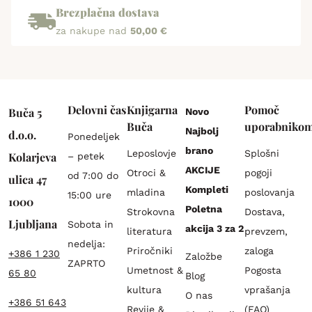
Brezplačna dostava
za nakupe nad
50,00 €
Delovni čas
Knjigarna
Pomoč
Buča 5
Novo
Buča
uporabniko
Najbolj
d.o.o.
Ponedeljek
brano
Leposlovje
Splošni
Kolarjeva
– petek
AKCIJE
Otroci &
pogoji
od 7:00 do
ulica 47
Kompleti
mladina
poslovanja
15:00 ure
1000
Poletna
Strokovna
Dostava,
Ljubljana
Sobota in
akcija 3 za 2
literatura
prevzem,
nedelja:
Priročniki
zaloga
+386 1 230
Založbe
ZAPRTO
Umetnost &
Pogosta
65 80
Blog
kultura
vprašanja
O nas
+386 51 643
Revije &
(FAQ)