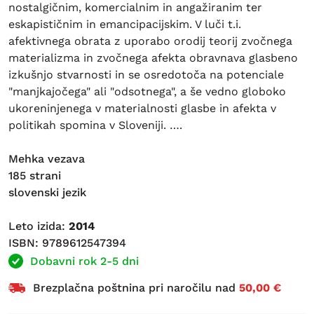
nostalgičnim, komercialnim in angažiranim ter
eskapističnim in emancipacijskim. V luči t.i.
afektivnega obrata z uporabo orodij teorij zvočnega
materializma in zvočnega afekta obravnava glasbeno
izkušnjo stvarnosti in se osredotoča na potenciale
"manjkajočega" ali "odsotnega", a še vedno globoko
ukoreninjenega v materialnosti glasbe in afekta v
politikah spomina v Sloveniji. ….
Mehka vezava
185 strani
slovenski jezik
Leto izida:
2014
ISBN: 9789612547394
Dobavni rok 2-5 dni
Brezplačna poštnina pri naročilu nad
50,00 €