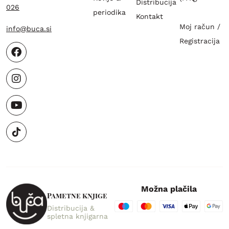
Distribucija
026
periodika
Kontakt
Moj račun /
info@buca.si
Registracija
Možna plačila
Pametne knjige
Distribucija &
spletna knjigarna