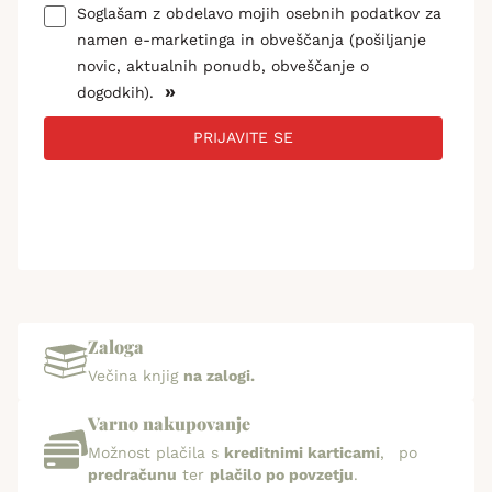
Soglašam z obdelavo mojih osebnih podatkov za
namen e-marketinga in obveščanja (pošiljanje
novic, aktualnih ponudb, obveščanje o
»
dogodkih).
PRIJAVITE SE
Zaloga
Večina knjig
na zalogi.
Varno nakupovanje
Možnost plačila s
kreditnimi karticami
, po
predračunu
ter
plačilo po povzetju
.