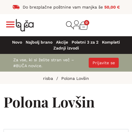
Do brezplačne poštnine vam manjka še
50,00
€
0
Novo
Najbolj brano
Akcije
Poletni 3 za 2
Kompleti
Zadnji izvodi
Za vse, ki si želite stran več –
Prijavite se
#BUČA novice.
risba
/
Polona Lovšin
Polona Lovšin