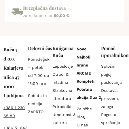
Brezplačna dostava
za nakupe nad
50,00 €
Delovni čas
Knjigarna
Pomoč
Buča 5
Novo
Buča
uporabniko
Najbolj
d.o.o.
Ponedeljek
brano
Leposlovje
Splošni
Kolarjeva
– petek
AKCIJE
Otroci &
pogoji
od 7:00 do
ulica 47
Kompleti
mladina
poslovanja
15:00 ure
1000
Poletna
Strokovna
Dostava,
Ljubljana
Sobota in
akcija 3 za 2
literatura
prevzem,
nedelja:
Priročniki
zaloga
+386 1 230
Založbe
ZAPRTO
Umetnost &
Pogosta
65 80
Blog
kultura
vprašanja
O nas
+386 51 643