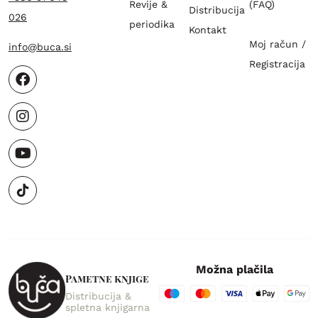
Revije &
(FAQ)
Distribucija
026
periodika
Kontakt
Moj račun /
info@buca.si
Registracija
Možna plačila
Pametne knjige
Distribucija &
spletna knjigarna