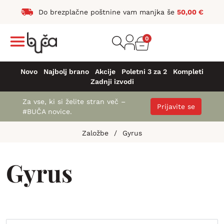
Do brezplačne poštnine vam manjka še
50,00
€
0
Novo
Najbolj brano
Akcije
Poletni 3 za 2
Kompleti
Zadnji izvodi
Za vse, ki si želite stran več –
Prijavite se
#BUČA novice.
Založbe
/
Gyrus
Gyrus