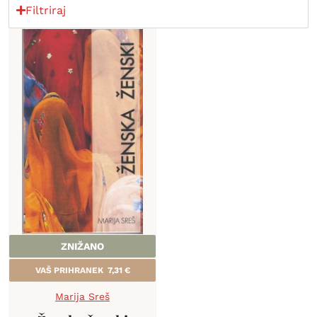
Filtriraj
ZNIŽANO
VAŠ PRIHRANEK
7,31
€
Marija Sreš