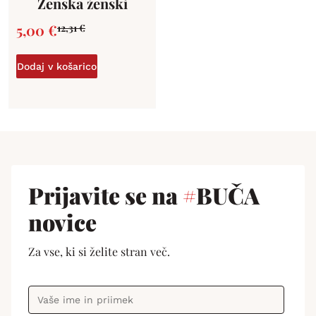
Ženska ženski
5,00
€
12,31
€
Dodaj v košarico
Prijavite se na
#
BUČA
novice
Za vse, ki si želite stran več.