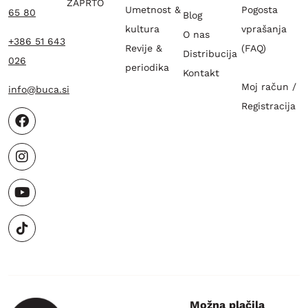
ZAPRTO
Umetnost &
Pogosta
65 80
Blog
kultura
vprašanja
O nas
+386 51 643
Revije &
(FAQ)
Distribucija
026
periodika
Kontakt
Moj račun /
info@buca.si
Registracija
Možna plačila