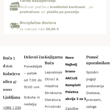
Varno nakupovanje
Možnost plačila s
kreditnimi karticami
, po
predračunu
ter
plačilo po povzetju
.
Brezplačna dostava
za nakupe nad
50,00 €
Delovni čas
Knjigarna
Pomoč
Buča 5
Novo
Buča
uporabniko
Najbolj
d.o.o.
Ponedeljek
brano
Leposlovje
Splošni
Kolarjeva
– petek
AKCIJE
Otroci &
pogoji
od 7:00 do
ulica 47
Kompleti
mladina
poslovanja
15:00 ure
1000
Poletna
Strokovna
Dostava,
Ljubljana
Sobota in
akcija 3 za 2
literatura
prevzem,
nedelja:
Priročniki
zaloga
+386 1 230
Založbe