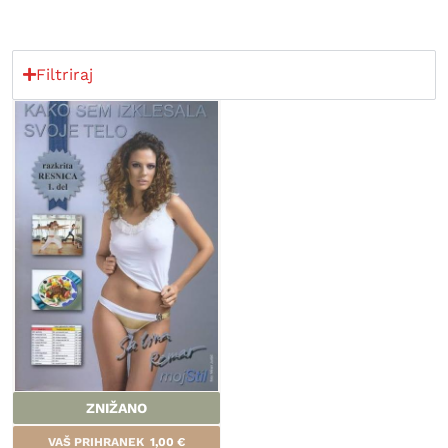
Filtriraj
ZNIŽANO
VAŠ PRIHRANEK
1,00
€