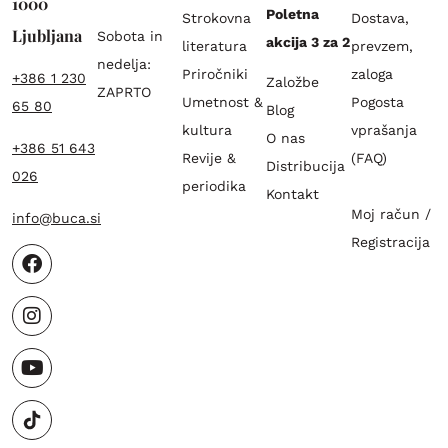
1000
Poletna
Strokovna
Dostava,
Ljubljana
Sobota in
akcija 3 za 2
literatura
prevzem,
nedelja:
Priročniki
zaloga
+386 1 230
Založbe
ZAPRTO
Umetnost &
Pogosta
65 80
Blog
kultura
vprašanja
O nas
+386 51 643
Revije &
(FAQ)
Distribucija
026
periodika
Kontakt
Moj račun /
info@buca.si
Registracija