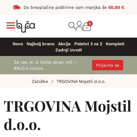
Do brezplačne poštnine vam manjka še
50,00
€
0
Novo
Najbolj brano
Akcije
Poletni 3 za 2
Kompleti
Zadnji izvodi
Za vse, ki si želite stran več –
Prijavite se
#BUČA novice.
Založbe
/
TRGOVINA Mojstil d.o.o.
TRGOVINA Mojstil
d.o.o.