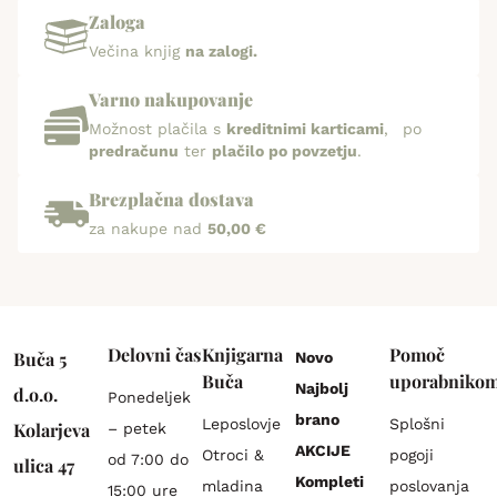
Zaloga
Večina knjig
na zalogi.
Varno nakupovanje
Možnost plačila s
kreditnimi karticami
, po
predračunu
ter
plačilo po povzetju
.
Brezplačna dostava
za nakupe nad
50,00 €
Delovni čas
Knjigarna
Pomoč
Buča 5
Novo
Buča
uporabniko
Najbolj
d.o.o.
Ponedeljek
brano
Leposlovje
Splošni
Kolarjeva
– petek
AKCIJE
Otroci &
pogoji
od 7:00 do
ulica 47
Kompleti
mladina
poslovanja
15:00 ure