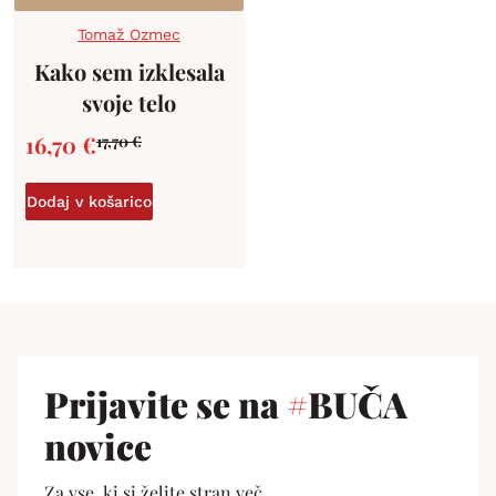
Tomaž Ozmec
Kako sem izklesala
svoje telo
16,70
€
17,70
€
Dodaj v košarico
Prijavite se na
#
BUČA
novice
Za vse, ki si želite stran več.