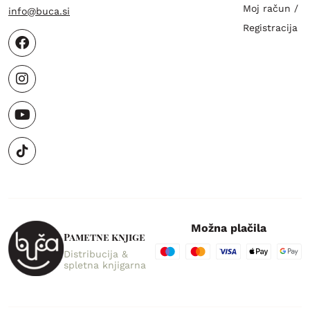
Moj račun /
info@buca.si
Registracija
Možna plačila
Pametne knjige
Distribucija &
spletna knjigarna