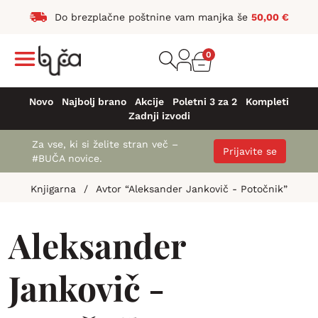
Do brezplačne poštnine vam manjka še
50,00
€
0
Novo
Najbolj brano
Akcije
Poletni 3 za 2
Kompleti
Zadnji izvodi
Za vse, ki si želite stran več –
Prijavite se
#BUČA novice.
Knjigarna
/
Avtor “Aleksander Jankovič - Potočnik”
Aleksander
Jankovič -