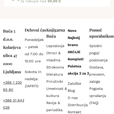
za nakupe nad
50,00 €
Delovni čas
Knjigarna
Pomoč
Buča 5
Novo
Buča
uporabniko
Najbolj
d.o.o.
Ponedeljek
brano
Leposlovje
Splošni
Kolarjeva
– petek
AKCIJE
Otroci &
pogoji
od 7:00 do
ulica 47
Kompleti
mladina
poslovanja
15:00 ure
1000
Poletna
Strokovna
Dostava,
Ljubljana
Sobota in
akcija 3 za 2
literatura
prevzem,
nedelja:
Priročniki
zaloga
+386 1 230
Založbe
ZAPRTO
Umetnost &
Pogosta
65 80
Blog
kultura
vprašanja
O nas
+386 51 643
Revije &
(FAQ)
Distribucija
026
periodika
Kontakt