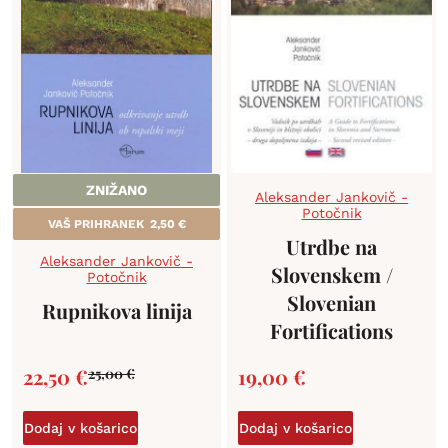
ZNIŽANO
Aleksander Jankovič -
Potočnik
VAŠ PRIHRANEK
2,50
€
Utrdbe na
Aleksander Jankovič -
Slovenskem /
Potočnik
Slovenian
Rupnikova linija
Fortifications
22,50
€
19,00
€
25,00
€
Dodaj v košarico
Dodaj v košarico