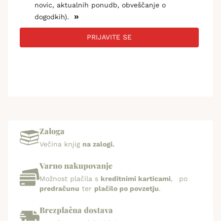
novic, aktualnih ponudb, obveščanje o
»
dogodkih).
PRIJAVITE SE
Zaloga
Večina knjig
na zalogi.
Varno nakupovanje
Možnost plačila s
kreditnimi karticami
, po
predračunu
ter
plačilo po povzetju
.
Brezplačna dostava