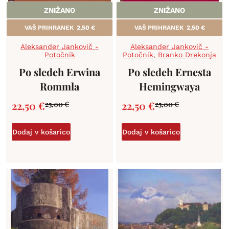
ZNIŽANO
ZNIŽANO
VAŠ PRIHRANEK
2,50
€
VAŠ PRIHRANEK
2,50
€
Aleksander Jankovič -
Aleksander Jankovič -
Potočnik
Potočnik
,
Branko Drekonja
Po sledeh Erwina
Po sledeh Ernesta
Rommla
Hemingwaya
22,50
€
22,50
€
25,00
€
25,00
€
Dodaj v košarico
Dodaj v košarico