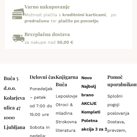
Varno nakupovanje
Možnost plačila s
kreditnimi karticami
, po
predračunu
ter
plačilo po povzetju
.
Brezplačna dostava
za nakupe nad
50,00 €
Delovni čas
Knjigarna
Pomoč
Buča 5
Novo
Buča
uporabniko
Najbolj
d.o.o.
Ponedeljek
brano
Leposlovje
Splošni
Kolarjeva
– petek
AKCIJE
Otroci &
pogoji
od 7:00 do
ulica 47
Kompleti
mladina
poslovanja
15:00 ure
1000
Poletna
Strokovna
Dostava,
Ljubljana
Sobota in
akcija 3 za 2
literatura
prevzem,
nedelja: