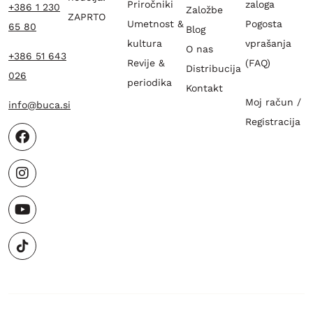
Priročniki
zaloga
+386 1 230
Založbe
ZAPRTO
Umetnost &
Pogosta
65 80
Blog
kultura
vprašanja
O nas
+386 51 643
Revije &
(FAQ)
Distribucija
026
periodika
Kontakt
Moj račun /
info@buca.si
Registracija