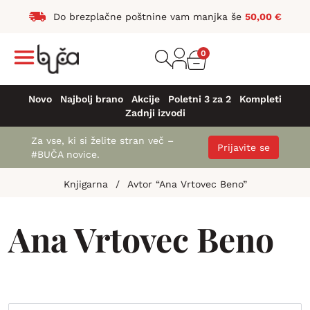
Do brezplačne poštnine vam manjka še
50,00
€
0
Novo
Najbolj brano
Akcije
Poletni 3 za 2
Kompleti
Zadnji izvodi
Za vse, ki si želite stran več –
Prijavite se
#BUČA novice.
Knjigarna
/
Avtor “Ana Vrtovec Beno”
Ana Vrtovec Beno