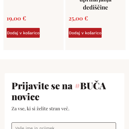
dediščine
19,00
€
25,00
€
Dodaj v košarico
Dodaj v košarico
Prijavite se na
#
BUČA
novice
Za vse, ki si želite stran več.