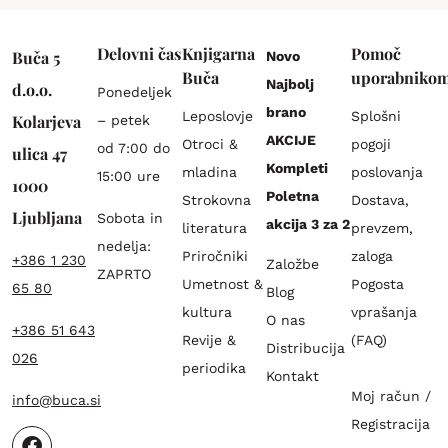
Delovni čas
Knjigarna
Pomoč
Buča 5
Novo
Buča
uporabniko
Najbolj
d.o.o.
Ponedeljek
brano
Leposlovje
Splošni
Kolarjeva
– petek
AKCIJE
Otroci &
pogoji
od 7:00 do
ulica 47
Kompleti
mladina
poslovanja
15:00 ure
1000
Poletna
Strokovna
Dostava,
Ljubljana
Sobota in
akcija 3 za 2
literatura
prevzem,
nedelja:
Priročniki
zaloga
+386 1 230
Založbe
ZAPRTO
Umetnost &
Pogosta
65 80
Blog
kultura
vprašanja
O nas
+386 51 643
Revije &
(FAQ)
Distribucija
026
periodika
Kontakt
Moj račun /
info@buca.si
Registracija