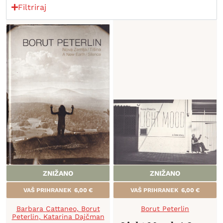
Filtriraj
ZNIŽANO
ZNIŽANO
VAŠ PRIHRANEK
6,00
€
VAŠ PRIHRANEK
6,00
€
Barbara Cattaneo
,
Borut
Borut Peterlin
Peterlin
,
Katarina Dajčman