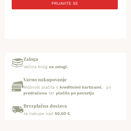
PRIJAVITE SE
Zaloga
Večina knjig
na zalogi.
Varno nakupovanje
Možnost plačila s
kreditnimi karticami
, po
predračunu
ter
plačilo po povzetju
.
Brezplačna dostava
za nakupe nad
50,00 €