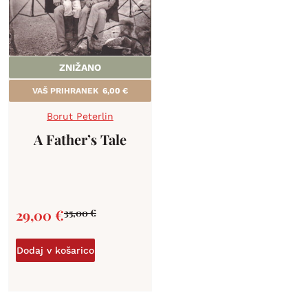
ZNIŽANO
VAŠ PRIHRANEK
6,00
€
Borut Peterlin
A Father’s Tale
29,00
€
35,00
€
Dodaj v košarico