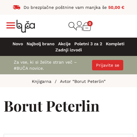
Do brezplačne poštnine vam manjka še
50,00
€
0
Novo
Najbolj brano
Akcije
Poletni 3 za 2
Kompleti
Zadnji izvodi
Za vse, ki si želite stran več –
Prijavite se
#BUČA novice.
Knjigarna
/
Avtor “Borut Peterlin”
Borut Peterlin