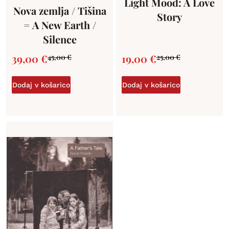
Light Mood: A Love
Nova zemlja / Tišina
Story
= A New Earth /
Silence
39,00
€
19,00
€
45,00
€
25,00
€
Dodaj v košarico
Dodaj v košarico