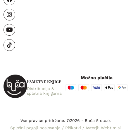
Možna plačila
Pametne knjige
Distribucija &
spletna knjigarna
Vse pravice pridržane. ©2026 - Buča 5 d.o.o.
Splošni pogoji poslovanja
/
Piškotki
/
Avtorji: Webtim.si