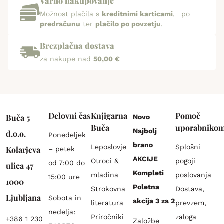
Varno nakupovanje
Možnost plačila s
kreditnimi karticami
, po
predračunu
ter
plačilo po povzetju
.
Brezplačna dostava
za nakupe nad
50,00 €
Delovni čas
Knjigarna
Pomoč
Buča 5
Novo
Buča
uporabniko
Najbolj
d.o.o.
Ponedeljek
brano
Leposlovje
Splošni
Kolarjeva
– petek
AKCIJE
Otroci &
pogoji
od 7:00 do
ulica 47
Kompleti
mladina
poslovanja
15:00 ure
1000
Poletna
Strokovna
Dostava,
Ljubljana
Sobota in
akcija 3 za 2
literatura
prevzem,
nedelja:
Priročniki
zaloga
+386 1 230
Založbe