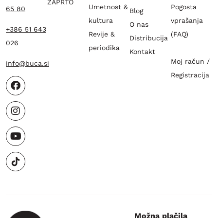
ZAPRTO
Umetnost &
Pogosta
65 80
Blog
kultura
vprašanja
O nas
+386 51 643
Revije &
(FAQ)
Distribucija
026
periodika
Kontakt
Moj račun /
info@buca.si
Registracija
Možna plačila