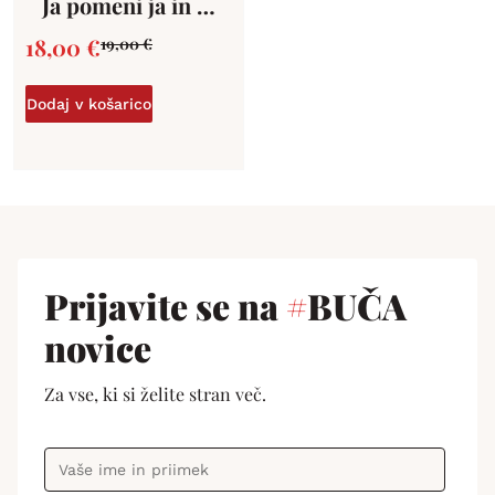
Ja pomeni ja in …
18,00
€
19,00
€
Dodaj v košarico
Prijavite se na
#
BUČA
novice
Za vse, ki si želite stran več.