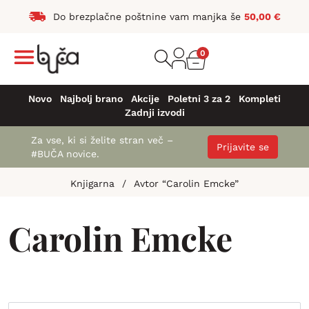
Do brezplačne poštnine vam manjka še
50,00
€
0
Novo
Najbolj brano
Akcije
Poletni 3 za 2
Kompleti
Zadnji izvodi
Za vse, ki si želite stran več –
Prijavite se
#BUČA novice.
Knjigarna
/
Avtor “Carolin Emcke”
Carolin Emcke