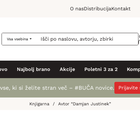
O nas
Distribucija
Kontakt
Vsa vsebina
ovo
Najbolj brano
Akcije
Poletni 3 za 2
Komp
vse, ki si želite stran več – #BUČA novice.
Prijavite
Knjigarna
/
Avtor “Damjan Justinek”