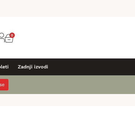
0
leti
Zadnji izvodi
 se