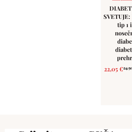
DIABE
SVETUJE: 
tip 1 
noseč
diabe
diabe
preh
22,05
€
24,5