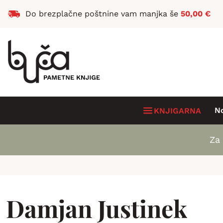
Do brezplačne poštnine vam manjka še
50,00
€
N
KNJIGARNA
Za 
Damjan Justinek