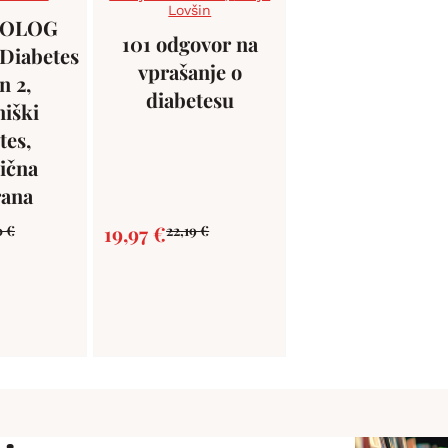
Lovšin
TOLOG
101 odgovor na
Diabetes
vprašanje o
in 2,
diabetesu
niški
tes,
tična
rana
19,97
€
0
€
22,19
€