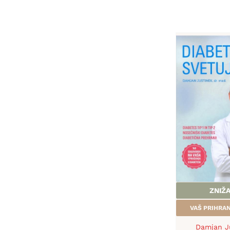
ZNIŽ
VAŠ PRIHR
Damjan J