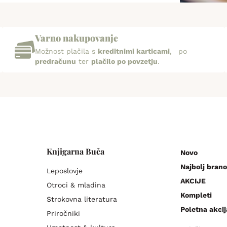
Varno nakupovanje
Možnost plačila s
kreditnimi karticami
, po
predračunu
ter
plačilo po povzetju
.
Knjigarna Buča
Novo
Najbolj brano
Leposlovje
AKCIJE
Otroci & mladina
Kompleti
Strokovna literatura
Poletna akcij
Priročniki