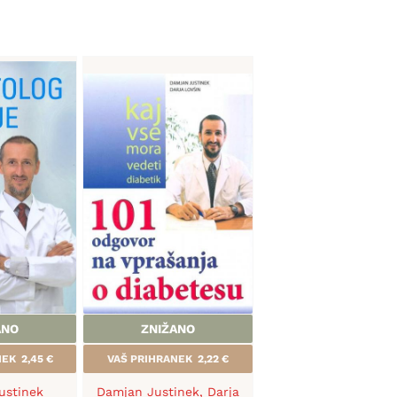
ANO
ZNIŽANO
ANEK
2,45
€
VAŠ PRIHRANEK
2,22
€
ustinek
Damjan Justinek
,
Darja