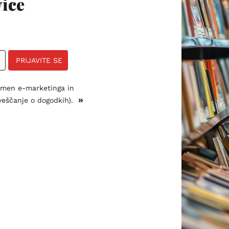
ice
PRIJAVITE SE
amen e-marketinga in
»
veščanje o dogodkih).