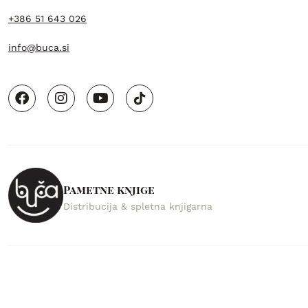
+386 51 643 026
info@buca.si
Pametne knjige
Distribucija & spletna knjigarna