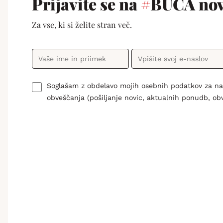
Prijavite se na
#
BUČA nov
Za vse, ki si želite stran več.
Soglašam z obdelavo mojih osebnih podatkov za n
obveščanja (pošiljanje novic, aktualnih ponudb, ob