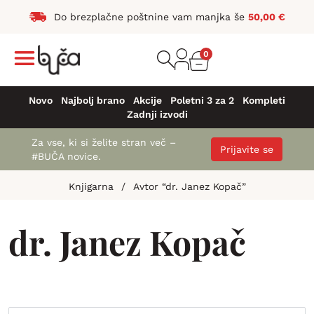
Do brezplačne poštnine vam manjka še
50,00
€
0
Novo
Najbolj brano
Akcije
Poletni 3 za 2
Kompleti
Zadnji izvodi
Za vse, ki si želite stran več –
Prijavite se
#BUČA novice.
Knjigarna
/
Avtor “dr. Janez Kopač”
dr. Janez Kopač