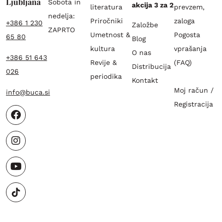
Ljubljana
Sobota in
akcija 3 za 2
literatura
prevzem,
nedelja:
Priročniki
zaloga
+386 1 230
Založbe
ZAPRTO
Umetnost &
Pogosta
65 80
Blog
kultura
vprašanja
O nas
+386 51 643
Revije &
(FAQ)
Distribucija
026
periodika
Kontakt
Moj račun /
info@buca.si
Registracija