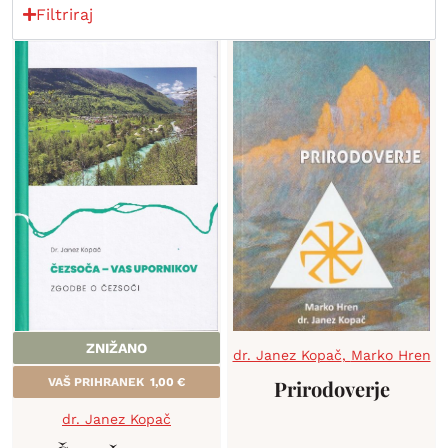
Filtriraj
ZNIŽANO
dr. Janez Kopač
,
Marko Hren
VAŠ PRIHRANEK
1,00
€
Prirodoverje
dr. Janez Kopač