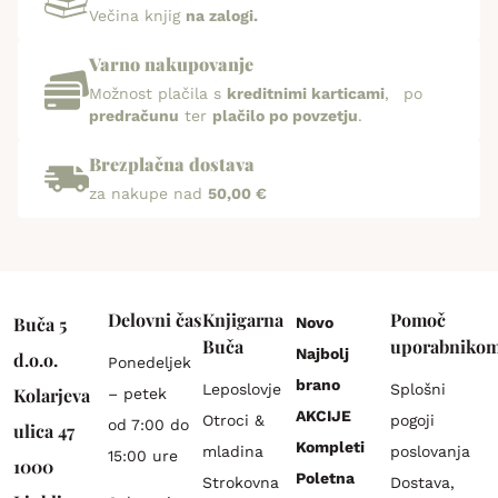
Večina knjig
na zalogi.
Varno nakupovanje
Možnost plačila s
kreditnimi karticami
, po
predračunu
ter
plačilo po povzetju
.
Brezplačna dostava
za nakupe nad
50,00 €
Delovni čas
Knjigarna
Pomoč
Buča 5
Novo
Buča
uporabniko
Najbolj
d.o.o.
Ponedeljek
brano
Leposlovje
Splošni
Kolarjeva
– petek
AKCIJE
Otroci &
pogoji
od 7:00 do
ulica 47
Kompleti
mladina
poslovanja
15:00 ure
1000
Poletna
Strokovna
Dostava,