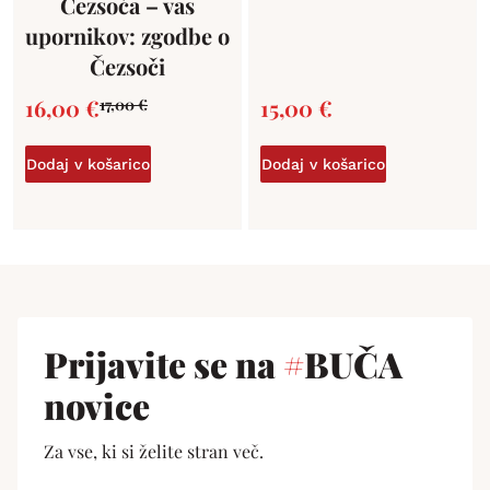
Čezsoča – vas
upornikov: zgodbe o
Čezsoči
16,00
€
15,00
€
17,00
€
Dodaj v košarico
Dodaj v košarico
Prijavite se na
#
BUČA
novice
Za vse, ki si želite stran več.