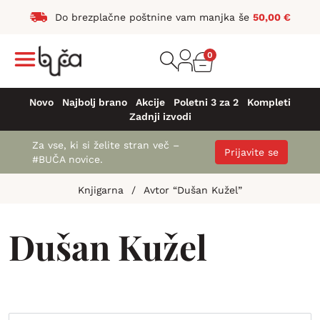
Do brezplačne poštnine vam manjka še
50,00
€
0
Novo
Najbolj brano
Akcije
Poletni 3 za 2
Kompleti
Zadnji izvodi
Za vse, ki si želite stran več –
Prijavite se
#BUČA novice.
Knjigarna
/
Avtor “Dušan Kužel”
Dušan Kužel