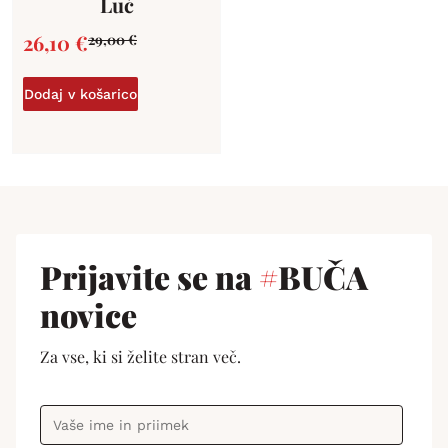
Luč
26,10
€
29,00
€
Dodaj v košarico
Prijavite se na
#
BUČA
novice
Za vse, ki si želite stran več.