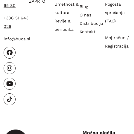
ZAPRTO
Umetnost &
Pogosta
65 80
Blog
kultura
vprašanja
O nas
+386 51 643
Revije &
(FAQ)
Distribucija
026
periodika
Kontakt
Moj račun /
info@buca.si
Registracija
Možna plačila