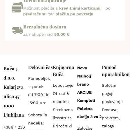
Varno nakupovanje
Možnost plačila s
kreditnimi karticami
, po
predračunu
ter
plačilo po povzetju
.
Brezplačna dostava
za nakupe nad
50,00 €
Delovni čas
Knjigarna
Pomoč
Buča 5
Novo
Buča
uporabniko
Najbolj
d.o.o.
Ponedeljek
brano
Leposlovje
Splošni
Kolarjeva
– petek
AKCIJE
Otroci &
pogoji
od 7:00 do
ulica 47
Kompleti
mladina
poslovanja
15:00 ure
1000
Poletna
Strokovna
Dostava,
Ljubljana
Sobota in
akcija 3 za 2
literatura
prevzem,
nedelja:
Priročniki
zaloga
+386 1 230
Založbe