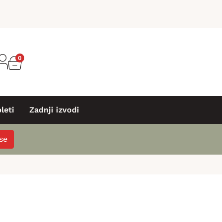
0
leti
Zadnji izvodi
 se