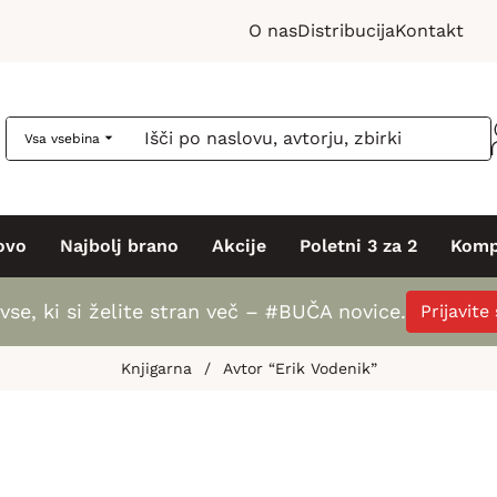
O nas
Distribucija
Kontakt
Vsa vsebina
ovo
Najbolj brano
Akcije
Poletni 3 za 2
Komp
vse, ki si želite stran več – #BUČA novice.
Prijavite
Knjigarna
/
Avtor “Erik Vodenik”