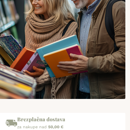
Brezplačna dostava
za nakupe nad
50,00 €