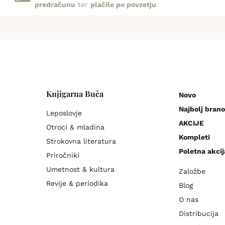
predračunu
ter
plačilo po povzetju
.
Knjigarna Buča
Novo
Najbolj brano
Leposlovje
AKCIJE
Otroci & mladina
Kompleti
Strokovna literatura
Poletna akcij
Priročniki
Umetnost & kultura
Založbe
Revije & periodika
Blog
O nas
Distribucija