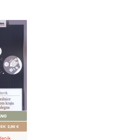
ANO
ANEK
2,90
€
denik