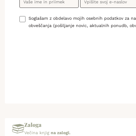
Soglašam z obdelavo mojih osebnih podatkov za n
obveščanja (pošiljanje novic, aktualnih ponudb, ob
Zaloga
Večina knjig
na zalogi.