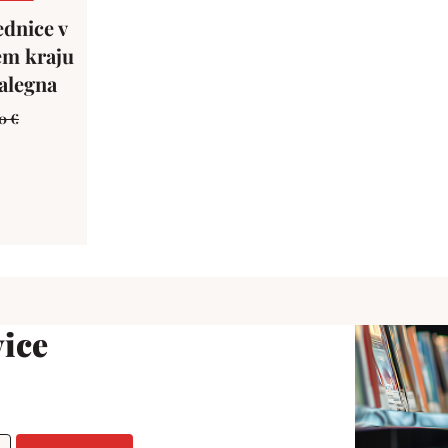
ednice v
em kraju
alegna
00
€
ice