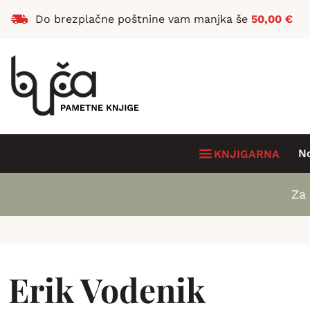
Do brezplačne poštnine vam manjka še
50,00
€
N
KNJIGARNA
Za 
Erik Vodenik