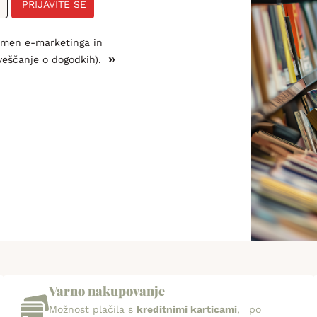
PRIJAVITE SE
amen e-marketinga in
»
veščanje o dogodkih).
Varno nakupovanje
Možnost plačila s
kreditnimi karticami
, po