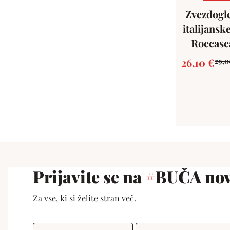
Zvezdogl
italijansk
Roccasc
26,10
€
29,
Prijavite se na
#
BUČA nov
Za vse, ki si želite stran več.