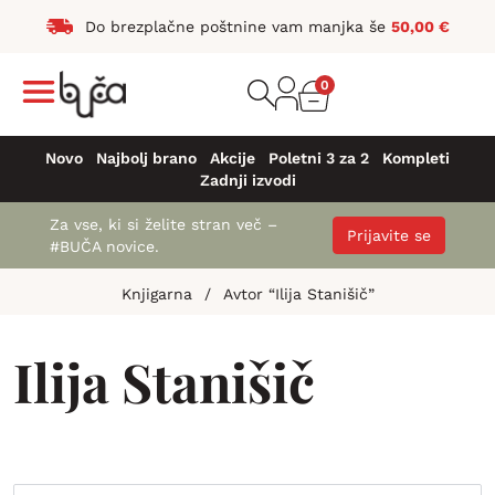
Do brezplačne poštnine vam manjka še
50,00
€
0
Novo
Najbolj brano
Akcije
Poletni 3 za 2
Kompleti
Zadnji izvodi
Za vse, ki si želite stran več –
Prijavite se
#BUČA novice.
Knjigarna
/
Avtor “Ilija Stanišič”
Ilija Stanišič