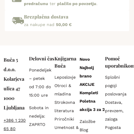
predračunu
ter
plačilo po povzetju
.
Brezplačna dostava
za nakupe nad
50,00 €
Delovni čas
Knjigarna
Pomoč
Buča 5
Novo
Buča
uporabniko
Najbolj
d.o.o.
Ponedeljek
brano
Leposlovje
Splošni
Kolarjeva
– petek
AKCIJE
Otroci &
pogoji
od 7:00 do
ulica 47
Kompleti
mladina
poslovanja
15:00 ure
1000
Poletna
Strokovna
Dostava,
Ljubljana
Sobota in
akcija 3 za 2
literatura
prevzem,
nedelja:
Priročniki
zaloga
+386 1 230
Založbe
ZAPRTO
Umetnost &
Pogosta
65 80
Blog