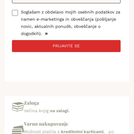
Soglašam z obdelavo mojih osebnih podatkov za
namen e-marketinga in obveščanja (pošiljanje
novic, aktualnih ponudb, obveščanje o
»
dogodkih).
PRIJAVITE SE
Zaloga
Večina knjig
na zalogi.
Varno nakupovanje
Možnost plačila s
kreditnimi karticami
, po