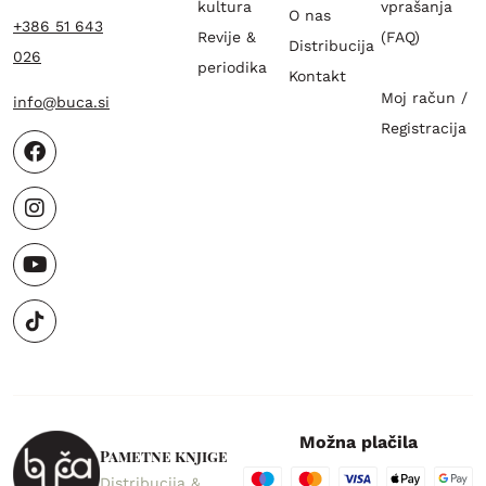
kultura
vprašanja
O nas
+386 51 643
Revije &
(FAQ)
Distribucija
026
periodika
Kontakt
Moj račun /
info@buca.si
Registracija
Možna plačila
Pametne knjige
Distribucija &