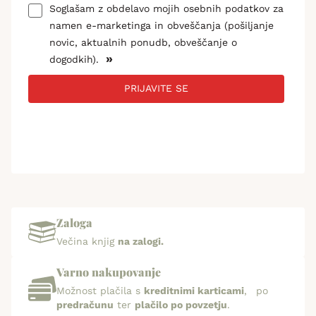
Soglašam z obdelavo mojih osebnih podatkov za
namen e-marketinga in obveščanja (pošiljanje
novic, aktualnih ponudb, obveščanje o
»
dogodkih).
PRIJAVITE SE
Zaloga
Večina knjig
na zalogi.
Varno nakupovanje
Možnost plačila s
kreditnimi karticami
, po
predračunu
ter
plačilo po povzetju
.