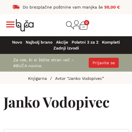
Do brezplačne poštnine vam manjka še
50,00
€
0
Novo
Najbolj brano
Akcije
Poletni 3 za 2
Kompleti
Zadnji izvodi
Za vse, ki si želite stran več –
Prijavite se
#BUČA novice.
Knjigarna
/
Avtor “Janko Vodopivec”
Janko Vodopivec