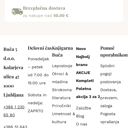
Brezplačna dostava
za nakupe nad
50,00 €
Delovni čas
Knjigarna
Pomoč
Buča 5
Novo
Buča
uporabniko
Najbolj
d.o.o.
Ponedeljek
brano
Leposlovje
Splošni
Kolarjeva
– petek
AKCIJE
Otroci &
pogoji
od 7:00 do
ulica 47
Kompleti
mladina
poslovanja
15:00 ure
1000
Poletna
Strokovna
Dostava,
Ljubljana
Sobota in
akcija 3 za 2
literatura
prevzem,
nedelja:
Priročniki
zaloga
+386 1 230
Založbe
ZAPRTO
Umetnost &
Pogosta
65 80
Blog
kultura
vprašanja
O nas
+386 51 643