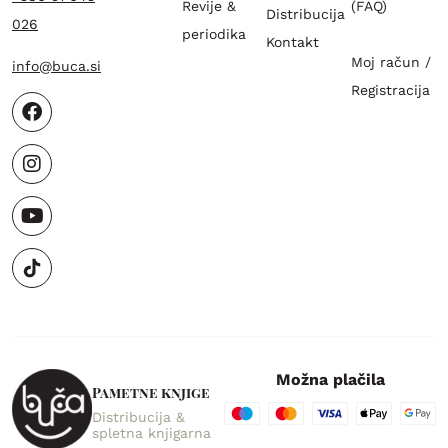
Revije &
(FAQ)
Distribucija
026
periodika
Kontakt
Moj račun /
info@buca.si
Registracija
Možna plačila
Pametne knjige
Distribucija &
spletna knjigarna