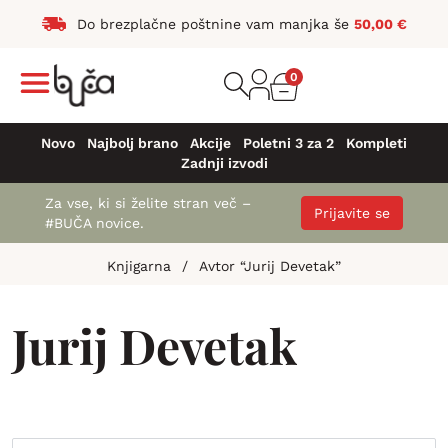
Do brezplačne poštnine vam manjka še
50,00
€
0
Novo
Najbolj brano
Akcije
Poletni 3 za 2
Kompleti
Zadnji izvodi
Za vse, ki si želite stran več –
Prijavite se
#BUČA novice.
Knjigarna
/
Avtor “Jurij Devetak”
Jurij Devetak