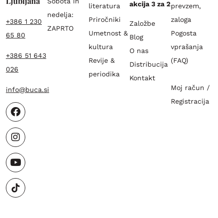
Ljubljana
Sobota in
akcija 3 za 2
literatura
prevzem,
nedelja:
Priročniki
zaloga
+386 1 230
Založbe
ZAPRTO
Umetnost &
Pogosta
65 80
Blog
kultura
vprašanja
O nas
+386 51 643
Revije &
(FAQ)
Distribucija
026
periodika
Kontakt
Moj račun /
info@buca.si
Registracija