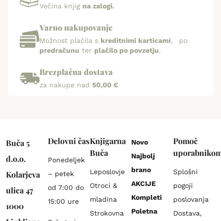
Večina knjig
na zalogi.
Varno nakupovanje
Možnost plačila s
kreditnimi karticami
, po
predračunu
ter
plačilo po povzetju
.
Brezplačna dostava
za nakupe nad
50,00 €
Delovni čas
Knjigarna
Pomoč
Buča 5
Novo
Buča
uporabniko
Najbolj
d.o.o.
Ponedeljek
brano
Leposlovje
Splošni
Kolarjeva
– petek
AKCIJE
Otroci &
pogoji
od 7:00 do
ulica 47
Kompleti
mladina
poslovanja
15:00 ure
1000
Poletna
Strokovna
Dostava,