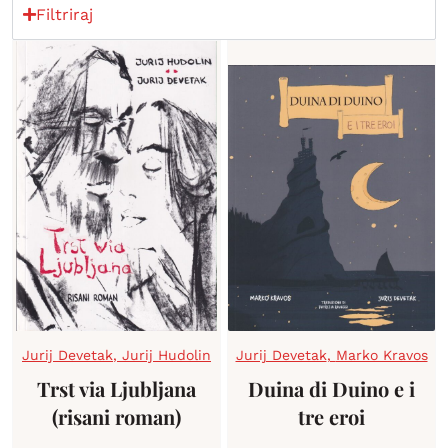
Filtriraj
Jurij Devetak
,
Jurij Hudolin
Jurij Devetak
,
Marko Kravos
Trst via Ljubljana
Duina di Duino e i
(risani roman)
tre eroi