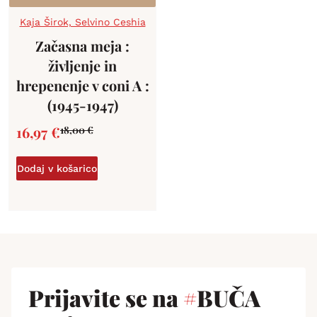
Kaja Širok, Selvino Ceshia
Začasna meja :
življenje in
hrepenenje v coni A :
(1945-1947)
16,97
€
18,00
€
Dodaj v košarico
Prijavite se na
#
BUČA