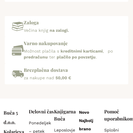
Zaloga
Večina knjig
na zalogi.
Varno nakupovanje
Možnost plačila s
kreditnimi karticami
, po
predračunu
ter
plačilo po povzetju
.
Brezplačna dostava
za nakupe nad
50,00 €
Delovni čas
Knjigarna
Pomoč
Buča 5
Novo
Buča
uporabniko
Najbolj
d.o.o.
Ponedeljek
brano
Leposlovje
Splošni
Kolarjeva
– petek