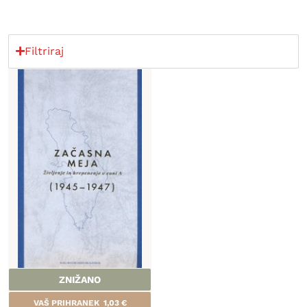
Filtriraj
ZNIŽANO
VAŠ PRIHRANEK
1,03
€