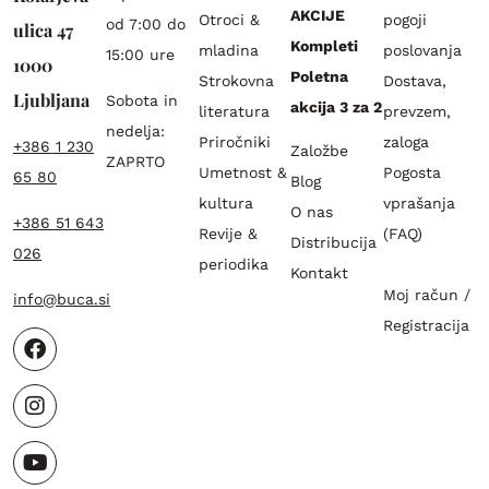
AKCIJE
Otroci &
pogoji
od 7:00 do
ulica 47
Kompleti
mladina
poslovanja
15:00 ure
1000
Poletna
Strokovna
Dostava,
Ljubljana
Sobota in
akcija 3 za 2
literatura
prevzem,
nedelja:
Priročniki
zaloga
+386 1 230
Založbe
ZAPRTO
Umetnost &
Pogosta
65 80
Blog
kultura
vprašanja
O nas
+386 51 643
Revije &
(FAQ)
Distribucija
026
periodika
Kontakt
Moj račun /
info@buca.si
Registracija