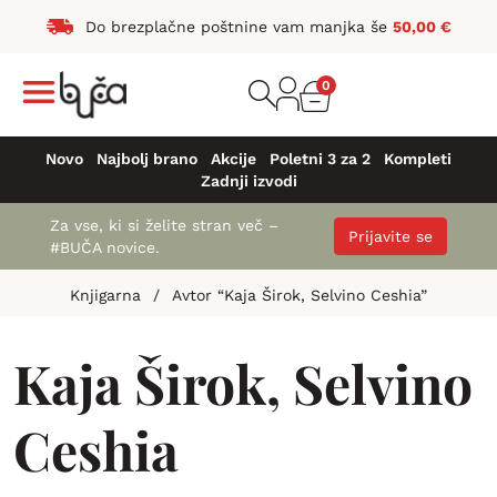
Do brezplačne poštnine vam manjka še
50,00
€
0
Novo
Najbolj brano
Akcije
Poletni 3 za 2
Kompleti
Zadnji izvodi
Za vse, ki si želite stran več –
Prijavite se
#BUČA novice.
Knjigarna
/
Avtor “Kaja Širok, Selvino Ceshia”
Kaja Širok, Selvino
Ceshia