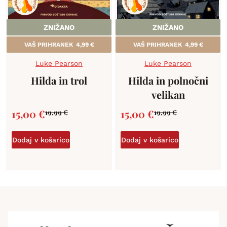
ZNIŽANO
ZNIŽANO
VAŠ PRIHRANEK
4,99
€
VAŠ PRIHRANEK
4,99
€
Luke Pearson
Luke Pearson
Hilda in trol
Hilda in polnočni
velikan
15,00
€
15,00
€
19,99
€
19,99
€
Dodaj v košarico
Dodaj v košarico