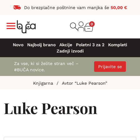
Do brezplačne poštnine vam manjka še
50,00
€
0
Novo
Najbolj brano
Akcije
Poletni 3 za 2
Kompleti
Zadnji izvodi
Za vse, ki si želite stran več –
Prijavite se
#BUČA novice.
Knjigarna
/
Avtor “Luke Pearson”
Luke Pearson