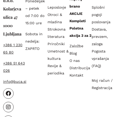
d.o.o.
Ponedeljek
brano
Leposlovje
Splošni
Kolarjeva
– petek
AKCIJE
Otroci &
pogoji
od 7:00 do
ulica 47
Kompleti
mladina
poslovanja
15:00 ure
1000
Poletna
Strokovna
Dostava,
Ljubljana
Sobota in
akcija 3 za 2
literatura
prevzem,
nedelja:
Priročniki
zaloga
+386 1 230
Založbe
ZAPRTO
Umetnost &
Pogosta
65 80
Blog
kultura
vprašanja
O nas
+386 51 643
Revije &
(FAQ)
Distribucija
026
periodika
Kontakt
Moj račun /
info@buca.si
Registracija