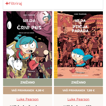
Filtriraj
ZNIŽANO
ZNIŽANO
VAŠ PRIHRANEK
4,99
€
VAŠ PRIHRANEK
7,99
€
Luke Pearson
Luke Pearson