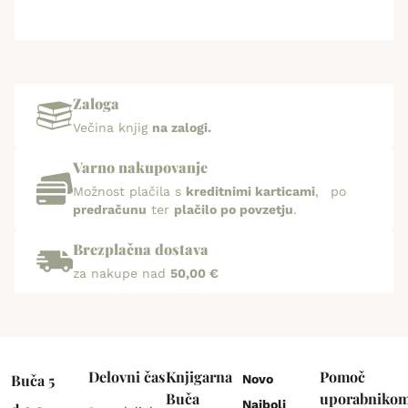
Zaloga
Večina knjig
na zalogi.
Varno nakupovanje
Možnost plačila s
kreditnimi karticami
, po
predračunu
ter
plačilo po povzetju
.
Brezplačna dostava
za nakupe nad
50,00 €
Delovni čas
Knjigarna
Pomoč
Buča 5
Novo
Buča
uporabniko
Najbolj