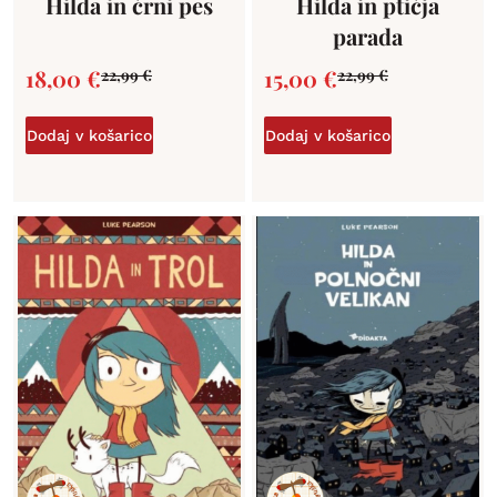
Hilda in črni pes
Hilda in ptičja
parada
18,00
€
15,00
€
22,99
€
22,99
€
Dodaj v košarico
Dodaj v košarico