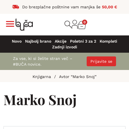
Do brezplačne poštnine vam manjka še
50,00
€
0
Novo
Najbolj brano
Akcije
Poletni 3 za 2
Kompleti
Zadnji izvodi
Za vse, ki si želite stran več –
Prijavite se
#BUČA novice.
Knjigarna
/
Avtor “Marko Snoj”
Marko Snoj