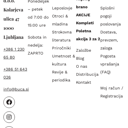
d.o.o.
Ponedeljek
brano
Leposlovje
Splošni
Kolarjeva
– petek
AKCIJE
Otroci &
pogoji
od 7:00 do
ulica 47
Kompleti
mladina
poslovanja
15:00 ure
1000
Poletna
Strokovna
Dostava,
Ljubljana
Sobota in
akcija 3 za 2
literatura
prevzem,
nedelja:
Priročniki
zaloga
+386 1 230
Založbe
ZAPRTO
Umetnost &
Pogosta
65 80
Blog
kultura
vprašanja
O nas
+386 51 643
Revije &
(FAQ)
Distribucija
026
periodika
Kontakt
Moj račun /
info@buca.si
Registracija