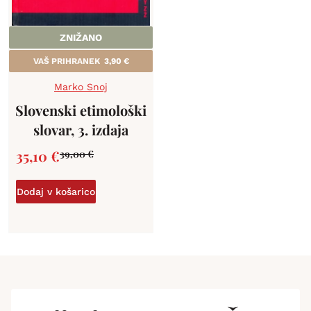
ZNIŽANO
VAŠ PRIHRANEK
3,90
€
Marko Snoj
Slovenski etimološki
slovar, 3. izdaja
35,10
€
39,00
€
Dodaj v košarico