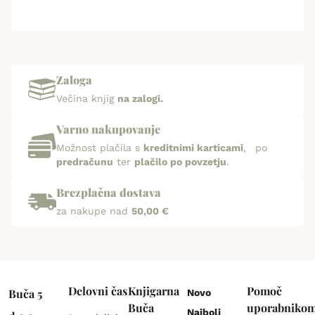
Zaloga
Večina knjig
na zalogi.
Varno nakupovanje
Možnost plačila s
kreditnimi karticami
, po
predračunu
ter
plačilo po povzetju
.
Brezplačna dostava
za nakupe nad
50,00 €
Delovni čas
Knjigarna
Pomoč
Buča 5
Novo
Buča
uporabniko
Najbolj