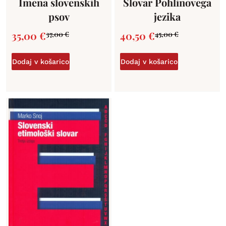
Imena slovenskih
Slovar Pohlinovega
psov
jezika
35,00
€
40,50
€
37,00
€
45,00
€
Dodaj v košarico
Dodaj v košarico