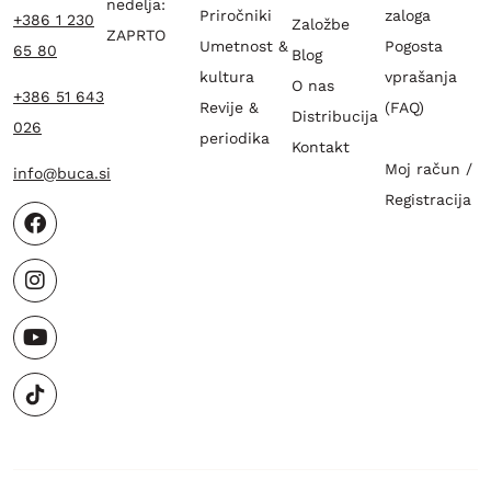
nedelja:
Priročniki
zaloga
+386 1 230
Založbe
ZAPRTO
Umetnost &
Pogosta
65 80
Blog
kultura
vprašanja
O nas
+386 51 643
Revije &
(FAQ)
Distribucija
026
periodika
Kontakt
Moj račun /
info@buca.si
Registracija