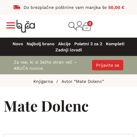
Do brezplačne poštnine vam manjka še
50,00
€
0
Novo
Najbolj brano
Akcije
Poletni 3 za 2
Kompleti
Zadnji izvodi
Za vse, ki si želite stran več –
Prijavite se
#BUČA novice.
Knjigarna
/
Avtor “Mate Dolenc”
Mate Dolenc