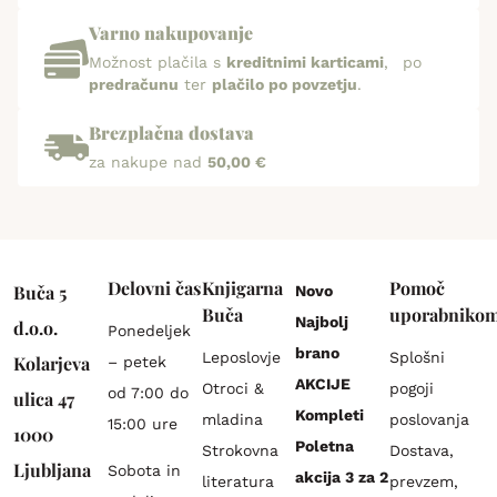
Varno nakupovanje
Možnost plačila s
kreditnimi karticami
, po
predračunu
ter
plačilo po povzetju
.
Brezplačna dostava
za nakupe nad
50,00 €
Delovni čas
Knjigarna
Pomoč
Buča 5
Novo
Buča
uporabniko
Najbolj
d.o.o.
Ponedeljek
brano
Leposlovje
Splošni
Kolarjeva
– petek
AKCIJE
Otroci &
pogoji
od 7:00 do
ulica 47
Kompleti
mladina
poslovanja
15:00 ure
1000
Poletna
Strokovna
Dostava,
Ljubljana
Sobota in
akcija 3 za 2
literatura
prevzem,