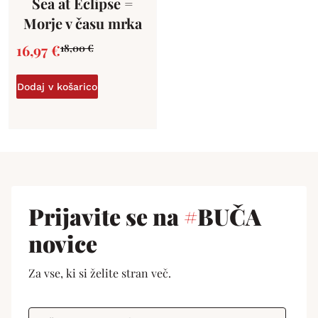
Sea at Eclipse =
Morje v času mrka
16,97
€
18,00
€
Dodaj v košarico
Prijavite se na
#
BUČA
novice
Za vse, ki si želite stran več.