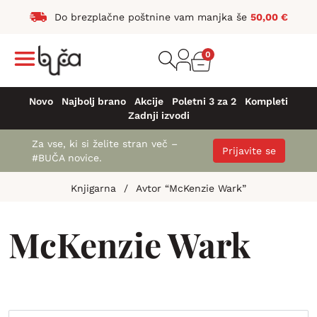
Do brezplačne poštnine vam manjka še
50,00
€
0
Novo
Najbolj brano
Akcije
Poletni 3 za 2
Kompleti
Zadnji izvodi
Za vse, ki si želite stran več –
Prijavite se
#BUČA novice.
Knjigarna
/
Avtor “McKenzie Wark”
McKenzie Wark