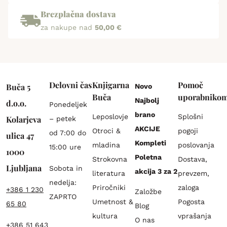
Brezplačna dostava
za nakupe nad
50,00 €
Delovni čas
Knjigarna
Pomoč
Buča 5
Novo
Buča
uporabniko
Najbolj
d.o.o.
Ponedeljek
brano
Leposlovje
Splošni
Kolarjeva
– petek
AKCIJE
Otroci &
pogoji
od 7:00 do
ulica 47
Kompleti
mladina
poslovanja
15:00 ure
1000
Poletna
Strokovna
Dostava,
Ljubljana
Sobota in
akcija 3 za 2
literatura
prevzem,
nedelja:
Priročniki
zaloga
+386 1 230
Založbe
ZAPRTO
Umetnost &
Pogosta
65 80
Blog
kultura
vprašanja
O nas
+386 51 643