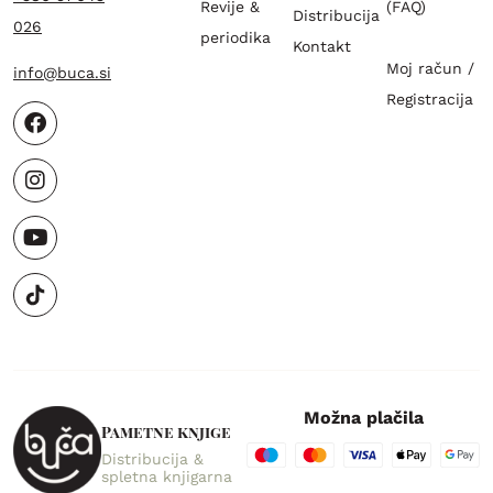
Revije &
(FAQ)
Distribucija
026
periodika
Kontakt
Moj račun /
info@buca.si
Registracija
Možna plačila
Pametne knjige
Distribucija &
spletna knjigarna