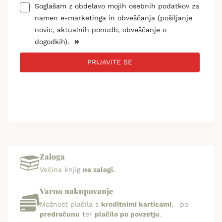
Soglašam z obdelavo mojih osebnih podatkov za
namen e-marketinga in obveščanja (pošiljanje
novic, aktualnih ponudb, obveščanje o
»
dogodkih).
PRIJAVITE SE
Zaloga
Večina knjig
na zalogi.
Varno nakupovanje
Možnost plačila s
kreditnimi karticami
, po
predračunu
ter
plačilo po povzetju
.