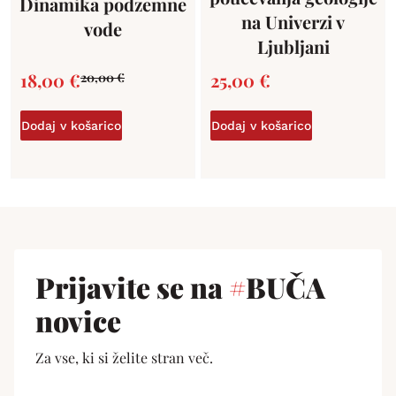
Dinamika podzemne
na Univerzi v
vode
Ljubljani
18,00
€
25,00
€
20,00
€
Dodaj v košarico
Dodaj v košarico
Prijavite se na
#
BUČA
novice
Za vse, ki si želite stran več.