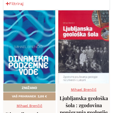
Filtriraj
ZNIŽANO
Mihael Brenčič
VAŠ PRIHRANEK
2,00
€
Ljubljanska geološka
šola : zgodovina
Mihael Brenčič
poučevanja geologije