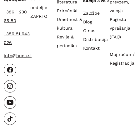
akcija 3 za 2
literatura
prevzem,
nedelja:
Priročniki
zaloga
+386 1 230
Založbe
ZAPRTO
Umetnost &
Pogosta
65 80
Blog
kultura
vprašanja
O nas
+386 51 643
Revije &
(FAQ)
Distribucija
026
periodika
Kontakt
Moj račun /
info@buca.si
Registracija