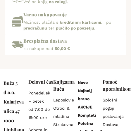
Večina knjig
na zalogi.
Varno nakupovanje
Možnost plačila s
kreditnimi karticami
, po
predračunu
ter
plačilo po povzetju
.
Brezplačna dostava
za nakupe nad
50,00 €
Delovni čas
Knjigarna
Pomoč
Buča 5
Novo
Buča
uporabniko
Najbolj
d.o.o.
Ponedeljek
brano
Leposlovje
Splošni
Kolarjeva
– petek
AKCIJE
Otroci &
pogoji
od 7:00 do
ulica 47
Kompleti
mladina
poslovanja
15:00 ure
1000
Poletna
Strokovna
Dostava,
Ljubljana
Sobota in