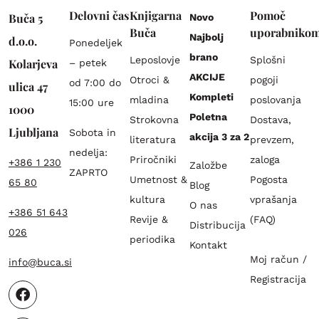
Delovni čas
Knjigarna
Pomoč
Buča 5
Novo
Buča
uporabniko
Najbolj
d.o.o.
Ponedeljek
brano
Leposlovje
Splošni
Kolarjeva
– petek
AKCIJE
Otroci &
pogoji
od 7:00 do
ulica 47
Kompleti
mladina
poslovanja
15:00 ure
1000
Poletna
Strokovna
Dostava,
Ljubljana
Sobota in
akcija 3 za 2
literatura
prevzem,
nedelja:
Priročniki
zaloga
+386 1 230
Založbe
ZAPRTO
Umetnost &
Pogosta
65 80
Blog
kultura
vprašanja
O nas
+386 51 643
Revije &
(FAQ)
Distribucija
026
periodika
Kontakt
Moj račun /
info@buca.si
Registracija