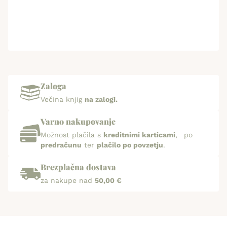
Zaloga
Večina knjig
na zalogi.
Varno nakupovanje
Možnost plačila s
kreditnimi karticami
, po
predračunu
ter
plačilo po povzetju
.
Brezplačna dostava
za nakupe nad
50,00 €