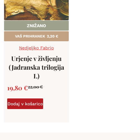
ZNIŽANO
VAŠ PRIHRANEK
2,20
€
Nedjeljko Fabrio
Urjenje v življenju
(Jadranska trilogija
I.)
19,80
€
22,00
€
Dodaj v košarico