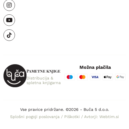
Možna plačila
Pametne knjige
Distribucija &
spletna knjigarna
Vse pravice pridržane. ©2026 - Buča 5 d.o.o.
Splošni pogoji poslovanja
/
Piškotki
/
Avtorji: Webtim.si