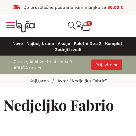
Do brezplačne poštnine vam manjka še
50,00
€
0
Novo
Najbolj brano
Akcije
Poletni 3 za 2
Kompleti
Zadnji izvodi
Za vse, ki si želite stran več –
Prijavite se
#BUČA novice.
Knjigarna
/
Avtor “Nedjeljko Fabrio”
Nedjeljko Fabrio