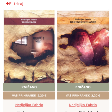
Filtriraj
ZNIŽANO
ZNIŽANO
VAŠ PRIHRANEK
2,20
€
VAŠ PRIHRANEK
2,20
€
Nedjeljko Fabrio
Nedjeljko Fabrio