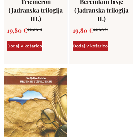
Triemeron
Berenikini lasje
(Jadranska trilogija
(Jadranska trilogija
III.)
II.)
19,80
€
19,80
€
22,00
€
22,00
€
Dodaj v košarico
Dodaj v košarico