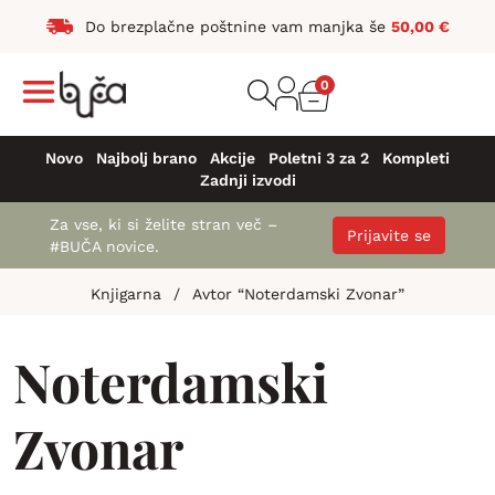
Do brezplačne poštnine vam manjka še
50,00
€
0
Novo
Najbolj brano
Akcije
Poletni 3 za 2
Kompleti
Zadnji izvodi
Za vse, ki si želite stran več –
Prijavite se
#BUČA novice.
Knjigarna
/
Avtor “Noterdamski Zvonar”
Noterdamski
Zvonar