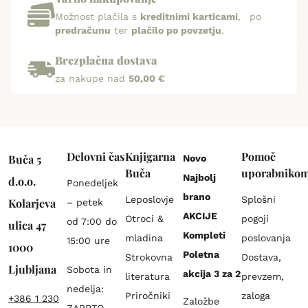
Možnost plačila s
kreditnimi karticami
, po
predračunu
ter
plačilo po povzetju
.
Brezplačna dostava
za nakupe nad
50,00 €
Delovni čas
Knjigarna
Pomoč
Buča 5
Novo
Buča
uporabniko
Najbolj
d.o.o.
Ponedeljek
brano
Leposlovje
Splošni
Kolarjeva
– petek
AKCIJE
Otroci &
pogoji
od 7:00 do
ulica 47
Kompleti
mladina
poslovanja
15:00 ure
1000
Poletna
Strokovna
Dostava,
Ljubljana
Sobota in
akcija 3 za 2
literatura
prevzem,
nedelja:
Priročniki
zaloga
+386 1 230
Založbe
ZAPRTO