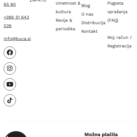
Umetnost &
Pogosta
65 80
Blog
kultura
vprašanja
O nas
+386 51 643
Revije &
(FAQ)
Distribucija
026
periodika
Kontakt
Moj račun /
info@buca.si
Registracija
Možna plačila