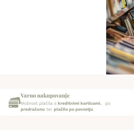
Varno nakupovanje
Možnost plačila s
kreditnimi karticami
, po
predračunu
ter
plačilo po povzetju
.