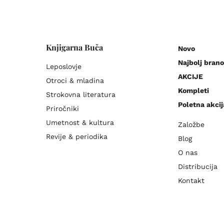
Knjigarna Buča
Novo
Najbolj brano
Leposlovje
AKCIJE
Otroci & mladina
Kompleti
Strokovna literatura
Poletna akcij
Priročniki
Umetnost & kultura
Založbe
Revije & periodika
Blog
O nas
Distribucija
Kontakt