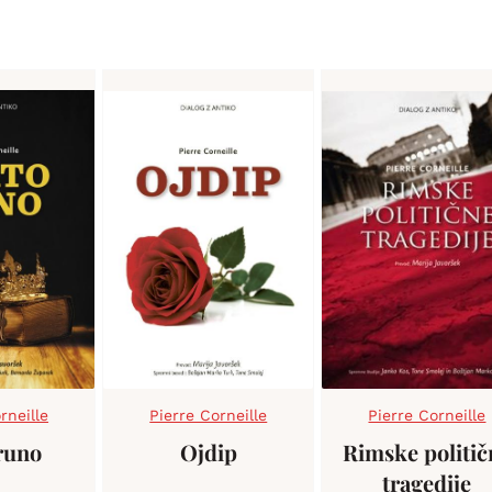
rneille
Pierre Corneille
Pierre Corneille
 runo
Ojdip
Rimske politič
tragedije