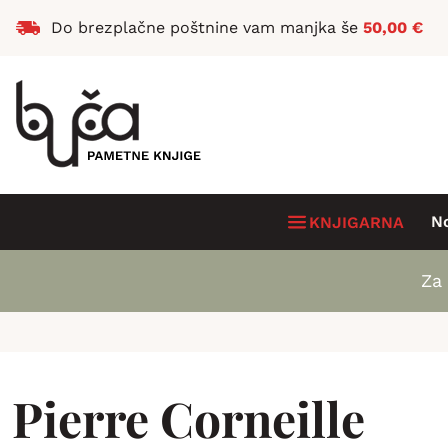
Do brezplačne poštnine vam manjka še
50,00
€
N
KNJIGARNA
Za 
Pierre Corneille