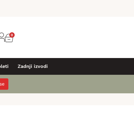
0
leti
Zadnji izvodi
 se