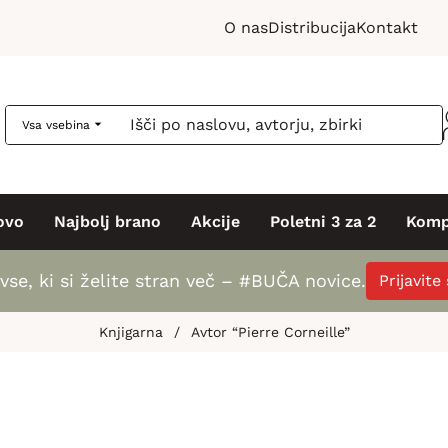
O nas
Distribucija
Kontakt
Vsa vsebina
ovo
Najbolj brano
Akcije
Poletni 3 za 2
Komp
vse, ki si želite stran več – #BUČA novice.
Prijavite
Knjigarna
/
Avtor “Pierre Corneille”