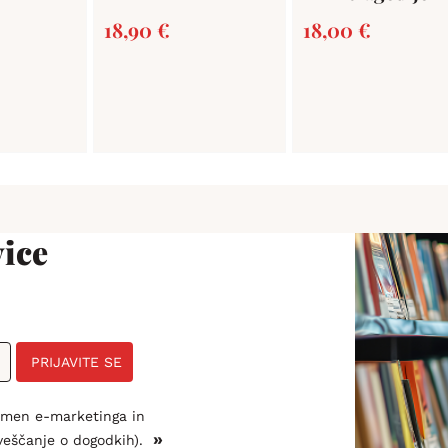
18,90
€
18,00
€
ice
PRIJAVITE SE
amen e-marketinga in
»
veščanje o dogodkih).