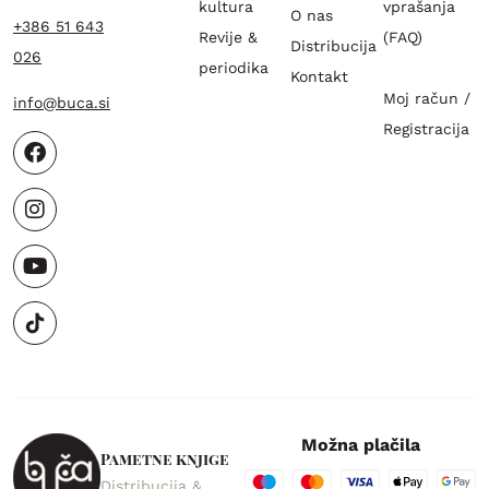
kultura
vprašanja
O nas
+386 51 643
Revije &
(FAQ)
Distribucija
026
periodika
Kontakt
Moj račun /
info@buca.si
Registracija
Možna plačila
Pametne knjige
Distribucija &