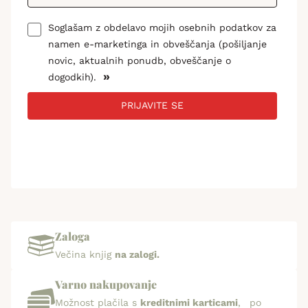
Soglašam z obdelavo mojih osebnih podatkov za
namen e-marketinga in obveščanja (pošiljanje
novic, aktualnih ponudb, obveščanje o
»
dogodkih).
PRIJAVITE SE
Zaloga
Večina knjig
na zalogi.
Varno nakupovanje
Možnost plačila s
kreditnimi karticami
, po