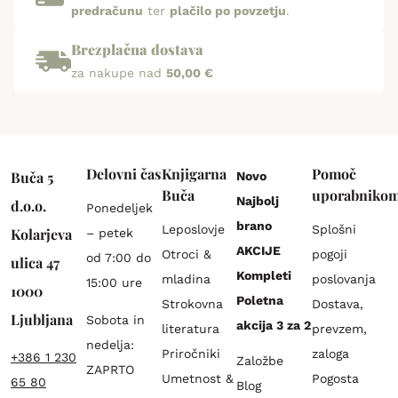
predračunu
ter
plačilo po povzetju
.
Brezplačna dostava
za nakupe nad
50,00 €
Delovni čas
Knjigarna
Pomoč
Buča 5
Novo
Buča
uporabniko
Najbolj
d.o.o.
Ponedeljek
brano
Leposlovje
Splošni
Kolarjeva
– petek
AKCIJE
Otroci &
pogoji
od 7:00 do
ulica 47
Kompleti
mladina
poslovanja
15:00 ure
1000
Poletna
Strokovna
Dostava,
Ljubljana
Sobota in
akcija 3 za 2
literatura
prevzem,
nedelja:
Priročniki
zaloga
+386 1 230
Založbe
ZAPRTO
Umetnost &
Pogosta
65 80
Blog