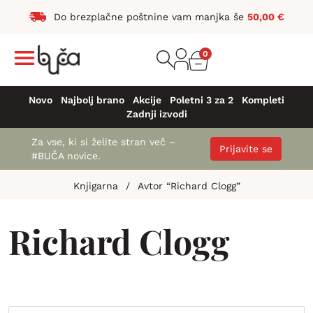
Do brezplačne poštnine vam manjka še
50,00
€
0
Novo
Najbolj brano
Akcije
Poletni 3 za 2
Kompleti
Zadnji izvodi
Za vse, ki si želite stran več –
Prijavite se
#BUČA novice.
Knjigarna
/
Avtor “Richard Clogg”
Richard Clogg