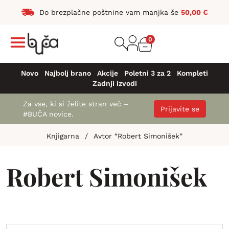
Do brezplačne poštnine vam manjka še
50,00
€
0
Novo
Najbolj brano
Akcije
Poletni 3 za 2
Kompleti
Zadnji izvodi
Za vse, ki si želite stran več –
Prijavite se
#BUČA novice.
Knjigarna
/
Avtor “Robert Simonišek”
Robert Simonišek