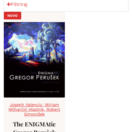
Filtriraj
NOVO
Joseph Valencic
,
Mirjam
Milharčič Hladnik
,
Robert
Simonišek
The ENIGMAtic