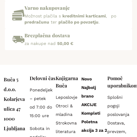
Varno nakupovanje
Možnost plačila s
kreditnimi karticami
, po
predračunu
ter
plačilo po povzetju
.
Brezplačna dostava
za nakupe nad
50,00 €
Delovni čas
Knjigarna
Pomoč
Buča 5
Novo
Buča
uporabniko
Najbolj
d.o.o.
Ponedeljek
brano
Leposlovje
Splošni
Kolarjeva
– petek
AKCIJE
Otroci &
pogoji
od 7:00 do
ulica 47
Kompleti
mladina
poslovanja
15:00 ure
1000
Poletna
Strokovna
Dostava,
Ljubljana
Sobota in
akcija 3 za 2
literatura
prevzem,
nedelja: