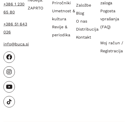
Priročniki
zaloga
+386 1 230
Založbe
ZAPRTO
Umetnost &
Pogosta
65 80
Blog
kultura
vprašanja
O nas
+386 51 643
Revije &
(FAQ)
Distribucija
026
periodika
Kontakt
Moj račun /
info@buca.si
Registracija