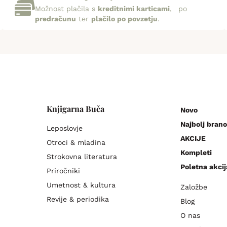
Možnost plačila s
kreditnimi karticami
, po
predračunu
ter
plačilo po povzetju
.
Knjigarna Buča
Novo
Najbolj brano
Leposlovje
AKCIJE
Otroci & mladina
Kompleti
Strokovna literatura
Poletna akcij
Priročniki
Umetnost & kultura
Založbe
Revije & periodika
Blog
O nas