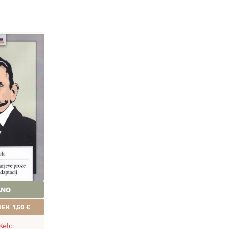
ANO
ANEK
1,50
€
Kelc