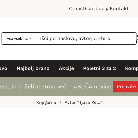
O nas
Distribucija
Kontakt
Vsa vsebina
ovo
Najbolj brano
Akcije
Poletni 3 za 2
Komp
vse, ki si želite stran več – #BUČA novice.
Prijavite
Knjigarna
/
Avtor “Tjaša Kelc”