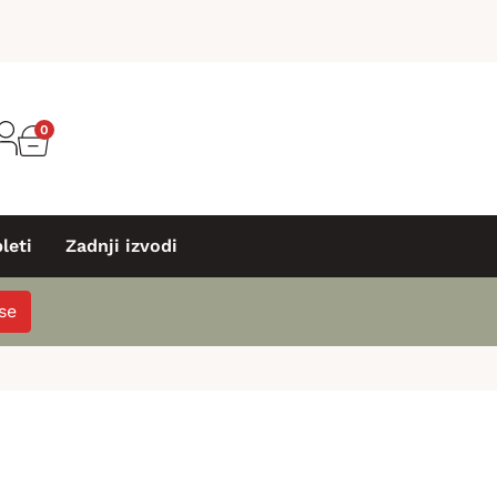
0
leti
Zadnji izvodi
 se