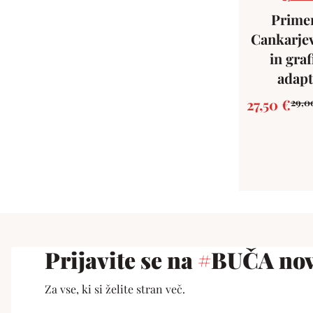
Prime
Cankarje
in graf
adapt
27,50
€
29,0
Prijavite se na
#
BUČA nov
Za vse, ki si želite stran več.