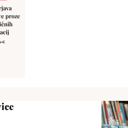
rjava
ve proze
ičnih
acij
0
€
ice