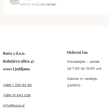
Večina knjig
na zalogi.
Delovni čas
Buča 5 d.o.o.
Kolarjeva ulica 47
Ponedeljek – petek
1000 Ljubljana
od 7:00 do 15:00 ure
Sobota in nedelja:
+386 1 230 65 80
ZAPRTO
+386 51 643 026
info@buca.si