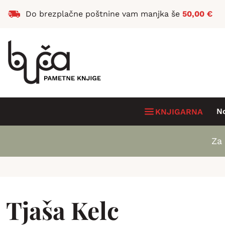
Do brezplačne poštnine vam manjka še
50,00
€
N
KNJIGARNA
Za 
Tjaša Kelc