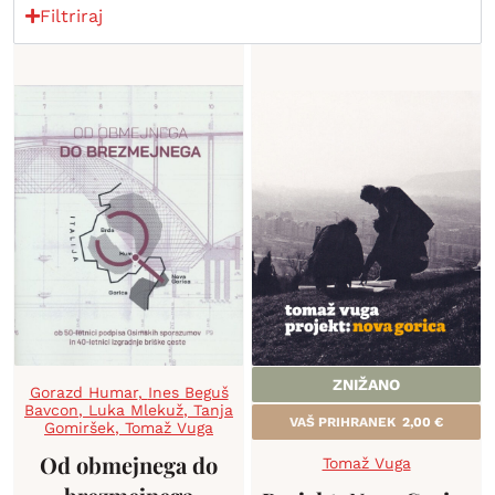
Filtriraj
ZNIŽANO
Gorazd Humar
,
Ines Beguš
Bavcon
,
Luka Mlekuž
,
Tanja
VAŠ PRIHRANEK
2,00
€
Gomiršek
,
Tomaž Vuga
Od obmejnega do
Tomaž Vuga