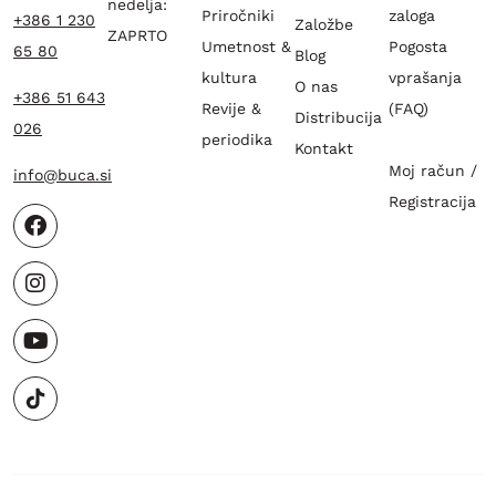
nedelja:
Priročniki
zaloga
+386 1 230
Založbe
ZAPRTO
Umetnost &
Pogosta
65 80
Blog
kultura
vprašanja
O nas
+386 51 643
Revije &
(FAQ)
Distribucija
026
periodika
Kontakt
Moj račun /
info@buca.si
Registracija