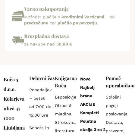
Varno nakupovanje
Možnost plačila s
kreditnimi karticami
, po
predračunu
ter
plačilo po povzetju
.
Brezplačna dostava
za nakupe nad
50,00 €
Delovni čas
Knjigarna
Pomoč
Buča 5
Novo
Buča
uporabniko
Najbolj
d.o.o.
Ponedeljek
brano
Leposlovje
Splošni
Kolarjeva
– petek
AKCIJE
Otroci &
pogoji
od 7:00 do
ulica 47
Kompleti
mladina
poslovanja
15:00 ure
1000
Poletna
Strokovna
Dostava,
Ljubljana
Sobota in
akcija 3 za 2
literatura
prevzem,