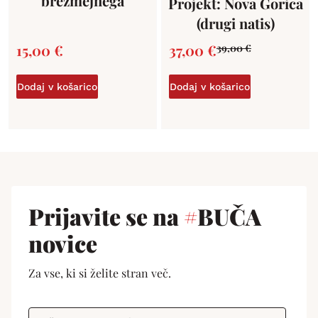
brezmejnega
Projekt: Nova Gorica
(drugi natis)
15,00
€
37,00
€
39,00
€
Dodaj v košarico
Dodaj v košarico
Prijavite se na
#
BUČA
novice
Za vse, ki si želite stran več.