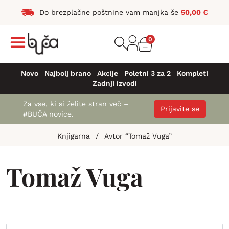
Do brezplačne poštnine vam manjka še
50,00
€
0
Novo
Najbolj brano
Akcije
Poletni 3 za 2
Kompleti
Zadnji izvodi
Za vse, ki si želite stran več –
Prijavite se
#BUČA novice.
Knjigarna
/
Avtor “Tomaž Vuga”
Tomaž Vuga