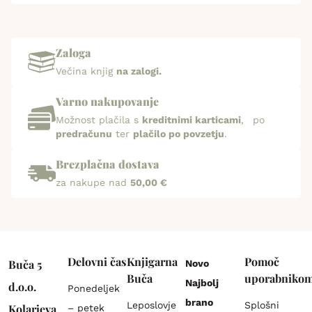
Zaloga
Večina knjig
na zalogi.
Varno nakupovanje
Možnost plačila s
kreditnimi karticami
, po
predračunu
ter
plačilo po povzetju
.
Brezplačna dostava
za nakupe nad
50,00 €
Delovni čas
Knjigarna
Pomoč
Buča 5
Novo
Buča
uporabniko
Najbolj
d.o.o.
Ponedeljek
brano
Leposlovje
Splošni
Kolarjeva
– petek