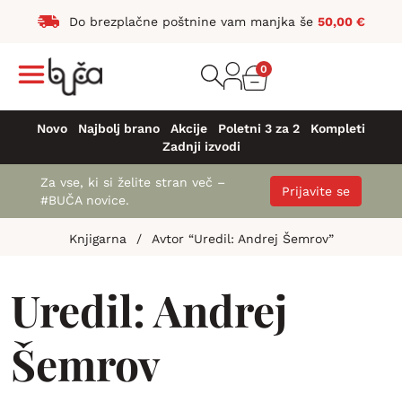
Do brezplačne poštnine vam manjka še
50,00
€
0
Novo
Najbolj brano
Akcije
Poletni 3 za 2
Kompleti
Zadnji izvodi
Za vse, ki si želite stran več –
Prijavite se
#BUČA novice.
Knjigarna
/
Avtor “Uredil: Andrej Šemrov”
Uredil: Andrej
Šemrov