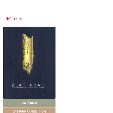
Filtriraj
ZNIŽANO
VAŠ PRIHRANEK
1,10
€