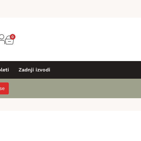
0
leti
Zadnji izvodi
 se