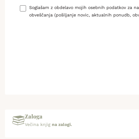
Soglašam z obdelavo mojih osebnih podatkov za n
obveščanja (pošiljanje novic, aktualnih ponudb, ob
Zaloga
Večina knjig
na zalogi.