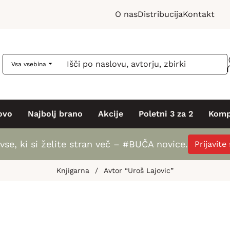
O nas
Distribucija
Kontakt
Vsa vsebina
ovo
Najbolj brano
Akcije
Poletni 3 za 2
Komp
vse, ki si želite stran več – #BUČA novice.
Prijavite
Knjigarna
/
Avtor “Uroš Lajovic”