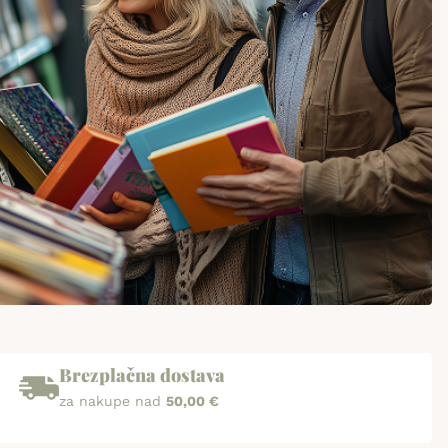
Brezplačna dostava
za nakupe nad
50,00 €