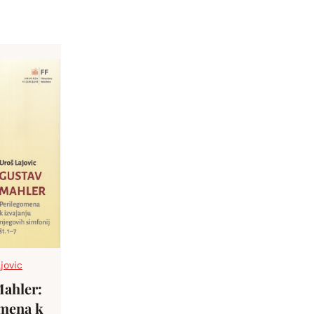
jovic
Mahler:
omena k