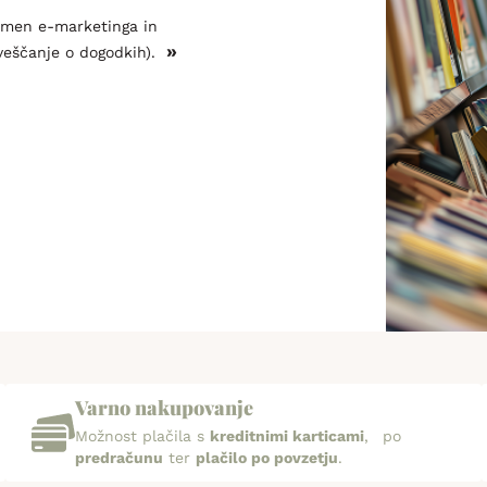
amen e-marketinga in
»
veščanje o dogodkih).
Varno nakupovanje
Možnost plačila s
kreditnimi karticami
, po
predračunu
ter
plačilo po povzetju
.