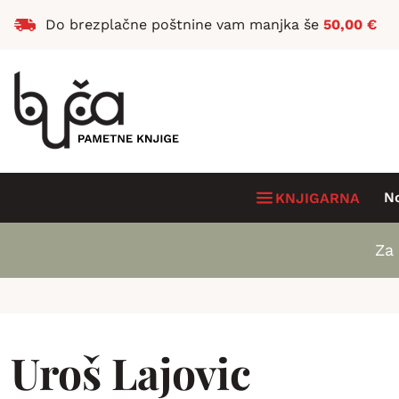
Do brezplačne poštnine vam manjka še
50,00
€
N
KNJIGARNA
Za 
Uroš Lajovic