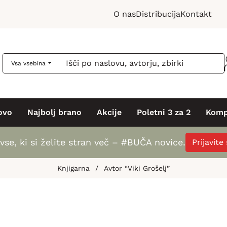
O nas
Distribucija
Kontakt
Vsa vsebina
ovo
Najbolj brano
Akcije
Poletni 3 za 2
Komp
vse, ki si želite stran več – #BUČA novice.
Prijavite
Knjigarna
/
Avtor “Viki Grošelj”