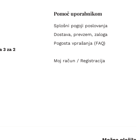
Pomoč uporabnikom
Splošni pogoji poslovanja
Dostava, prevzem, zaloga
Pogosta vprašanja (FAQ)
a 3 za 2
Moj račun / Registracija
Možna plačila