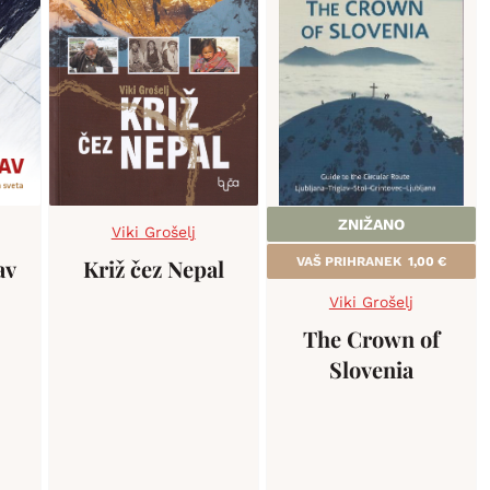
ZNIŽANO
Viki Grošelj
av
Križ čez Nepal
VAŠ PRIHRANEK
1,00
€
Viki Grošelj
The Crown of
Slovenia