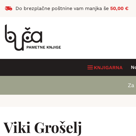
Do brezplačne poštnine vam manjka še
50,00
€
N
KNJIGARNA
Za 
Viki Grošelj