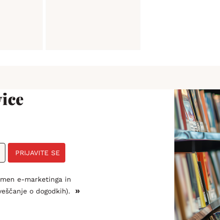
ice
PRIJAVITE SE
amen e-marketinga in
»
veščanje o dogodkih).