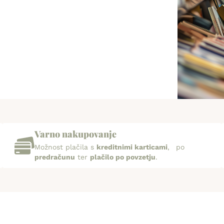
Varno nakupovanje
Možnost plačila s
kreditnimi karticami
, po
predračunu
ter
plačilo po povzetju
.