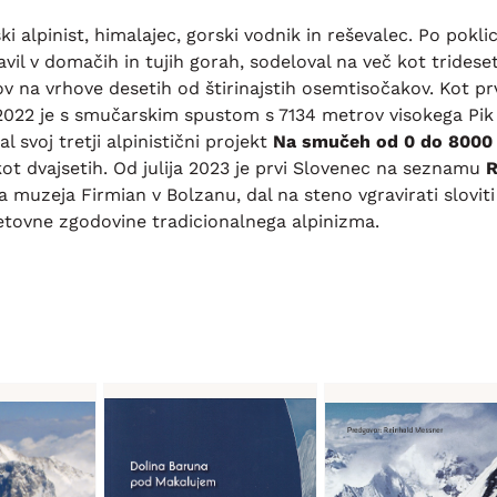
ski alpinist, himalajec, gorski vodnik in reševalec. Po pokli
ravil v domačih in tujih gorah, sodeloval na več kot tride
ov na vrhove desetih od štirinajstih osemtisočakov. Kot pr
a 2022 je s smučarskim spustom s 7134 metrov visokega Pik
l svoj tretji alpinistični projekt
Na smučeh od 0 do 8000
kot dvajsetih. Od julija 2023 je prvi Slovenec na seznamu
R
 muzeja Firmian v Bolzanu, dal na steno vgravirati sloviti
ovne zgodovine tradicionalnega alpinizma.