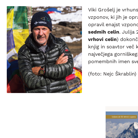
Viki Grošelj je vrhun
vzponov, ki jih je op
opravil enajst vzpon
sedmih celin
. Julij
vrhovi celin
) dokonča
knjig in soavtor več 
največjega gorniškega
pomembnih imen svet
(foto: Nejc Škrablin)