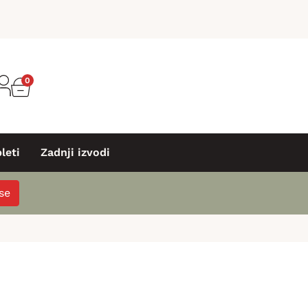
0
leti
Zadnji izvodi
 se