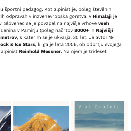
cu športni pedagog. Kot alpinist je, poleg številnih
setih odpravah v inzvenevropska gorstva. V
Himalaji
je
vi Slovenec se je povzpel na najvišje vrhove
vseh
 Lenina v Pamirju (poleg načrtov
8000+
in
Najvišji
 metrov
, s katerim se je ukvarjal 30 let. Je avtor 19
ock & Ice Stars
, ki ga je leta 2006, ob odprtju svojega
 alpinist
Reinhold Messner
. Na njem je trideset