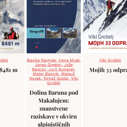
ošelj
Blanka Ravnjak
,
Irena Mrak
,
Viki Grošelj
Janez Gregori
,
Jože
 8481 m
Mojih 33 odpr
Bavcon
,
Jurij Kunaver
,
Matej Blatnik
,
Matevž
Novak
,
Tomaž Goslar
,
Viki
Grošelj
Dolina Baruna pod
Makalujem:
znanstvene
raziskave v okviru
alpinističnih