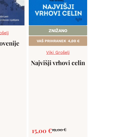
ZNIŽANO
ošelj
ovenije
VAŠ PRIHRANEK
4,00
€
Viki Grošelj
Najvišji vrhovi celin
15,00
€
19,00
€