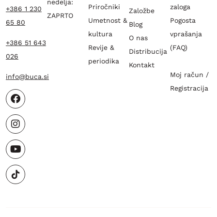
nedelja:
Priročniki
zaloga
+386 1 230
Založbe
ZAPRTO
Umetnost &
Pogosta
65 80
Blog
kultura
vprašanja
O nas
+386 51 643
Revije &
(FAQ)
Distribucija
026
periodika
Kontakt
Moj račun /
info@buca.si
Registracija