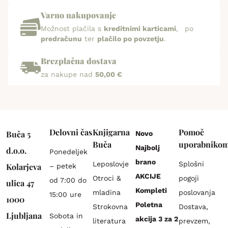
Varno nakupovanje
Možnost plačila s
kreditnimi karticami
, po
predračunu
ter
plačilo po povzetju
.
Brezplačna dostava
za nakupe nad
50,00 €
Delovni čas
Knjigarna
Pomoč
Buča 5
Novo
Buča
uporabniko
Najbolj
d.o.o.
Ponedeljek
brano
Leposlovje
Splošni
Kolarjeva
– petek
AKCIJE
Otroci &
pogoji
od 7:00 do
ulica 47
Kompleti
mladina
poslovanja
15:00 ure
1000
Poletna
Strokovna
Dostava,
Ljubljana
Sobota in
akcija 3 za 2
literatura
prevzem,