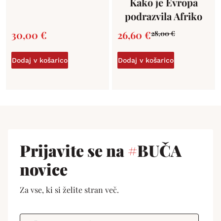
Kako je Evropa
podrazvila Afriko
30,00
€
26,60
€
28,00
€
Dodaj v košarico
Dodaj v košarico
Prijavite se na
#
BUČA
novice
Za vse, ki si želite stran več.