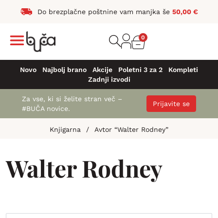
Do brezplačne poštnine vam manjka še
50,00
€
0
Novo
Najbolj brano
Akcije
Poletni 3 za 2
Kompleti
Zadnji izvodi
Za vse, ki si želite stran več –
Prijavite se
#BUČA novice.
Knjigarna
/
Avtor “Walter Rodney”
Walter Rodney