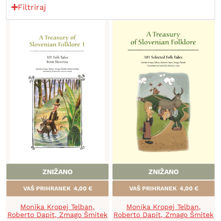
Filtriraj
ZNIŽANO
ZNIŽANO
VAŠ PRIHRANEK
4,00
€
VAŠ PRIHRANEK
4,00
€
Monika Kropej Telban
,
Monika Kropej Telban
,
Roberto Dapit
,
Zmago Šmitek
Roberto Dapit
,
Zmago Šmitek