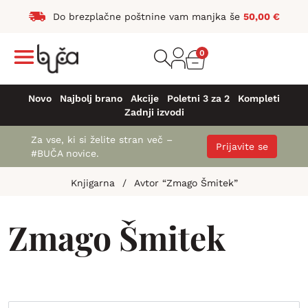
Do brezplačne poštnine vam manjka še
50,00
€
0
Novo
Najbolj brano
Akcije
Poletni 3 za 2
Kompleti
Zadnji izvodi
Za vse, ki si želite stran več –
Prijavite se
#BUČA novice.
Knjigarna
/
Avtor “Zmago Šmitek”
Zmago Šmitek