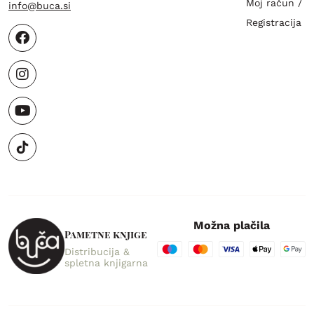
Moj račun /
info@buca.si
Registracija
Možna plačila
Pametne knjige
Distribucija &
spletna knjigarna