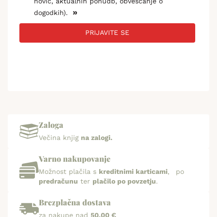
novic, aktualnih ponudb, obveščanje o
»
dogodkih).
PRIJAVITE SE
Zaloga
Večina knjig
na zalogi.
Varno nakupovanje
Možnost plačila s
kreditnimi karticami
, po
predračunu
ter
plačilo po povzetju
.
Brezplačna dostava
za nakupe nad
50,00 €