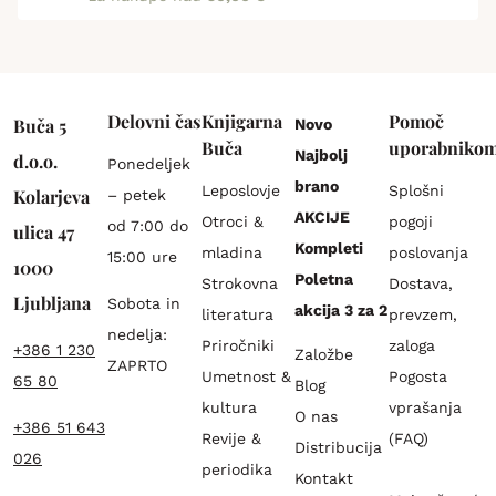
Delovni čas
Knjigarna
Pomoč
Buča 5
Novo
Buča
uporabniko
Najbolj
d.o.o.
Ponedeljek
brano
Leposlovje
Splošni
Kolarjeva
– petek
AKCIJE
Otroci &
pogoji
od 7:00 do
ulica 47
Kompleti
mladina
poslovanja
15:00 ure
1000
Poletna
Strokovna
Dostava,
Ljubljana
Sobota in
akcija 3 za 2
literatura
prevzem,
nedelja:
Priročniki
zaloga
+386 1 230
Založbe
ZAPRTO
Umetnost &
Pogosta
65 80
Blog
kultura
vprašanja
O nas
+386 51 643
Revije &
(FAQ)
Distribucija
026
periodika
Kontakt