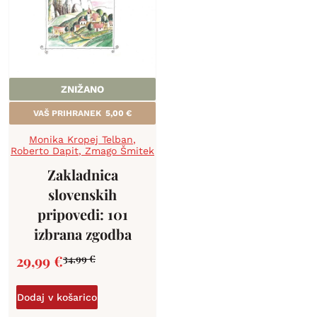
ZNIŽANO
VAŠ PRIHRANEK
5,00
€
Monika Kropej Telban
,
Roberto Dapit
,
Zmago Šmitek
Zakladnica
slovenskih
pripovedi: 101
izbrana zgodba
29,99
€
34,99
€
Dodaj v košarico