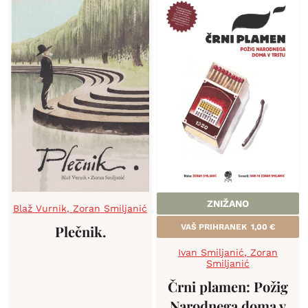
ZNIŽANO
Blaž Vurnik
,
Zoran Smiljanić
Plečnik.
VAŠ PRIHRANEK
1,00
€
Ivan Smiljanić
,
Zoran
Smiljanić
Črni plamen: Požig
Narodnega doma v