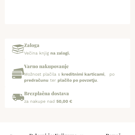
Zaloga
Večina knjig
na zalogi.
Varno nakupovanje
Možnost plačila s
kreditnimi karticami
, po
predračunu
ter
plačilo po povzetju
.
Brezplačna dostava
za nakupe nad
50,00 €