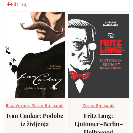
Filtriraj
Blaž Vurnik
,
Zoran Smiljanić
Zoran Smiljanić
Ivan Cankar: Podobe
Fritz Lang:
iz življenja
Ljutomer–Berlin–
Hollywood