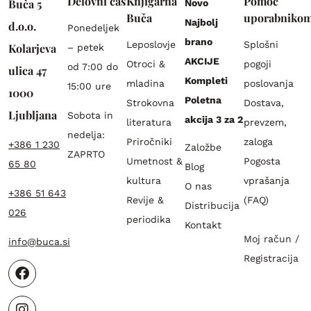
Delovni čas
Knjigarna
Pomoč
Buča 5
Novo
Buča
uporabniko
Najbolj
d.o.o.
Ponedeljek
brano
Leposlovje
Splošni
Kolarjeva
– petek
AKCIJE
Otroci &
pogoji
od 7:00 do
ulica 47
Kompleti
mladina
poslovanja
15:00 ure
1000
Poletna
Strokovna
Dostava,
Ljubljana
Sobota in
akcija 3 za 2
literatura
prevzem,
nedelja:
Priročniki
zaloga
+386 1 230
Založbe
ZAPRTO
Umetnost &
Pogosta
65 80
Blog
kultura
vprašanja
O nas
+386 51 643
Revije &
(FAQ)
Distribucija
026
periodika
Kontakt
Moj račun /
info@buca.si
Registracija