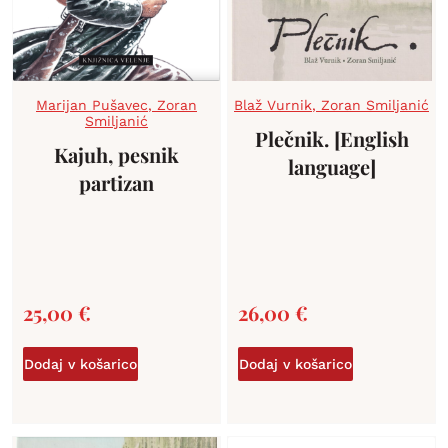
Marijan Pušavec
,
Zoran
Blaž Vurnik
,
Zoran Smiljanić
Smiljanić
Plečnik. [English
Kajuh, pesnik
language]
partizan
25,00
€
26,00
€
Dodaj v košarico
Dodaj v košarico