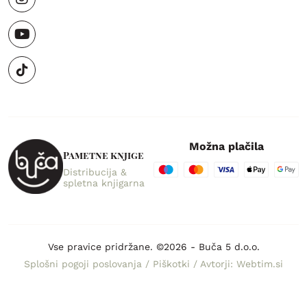
Možna plačila
Pametne knjige
Distribucija &
spletna knjigarna
Vse pravice pridržane. ©2026 - Buča 5 d.o.o.
Splošni pogoji poslovanja
/
Piškotki
/
Avtorji: Webtim.si