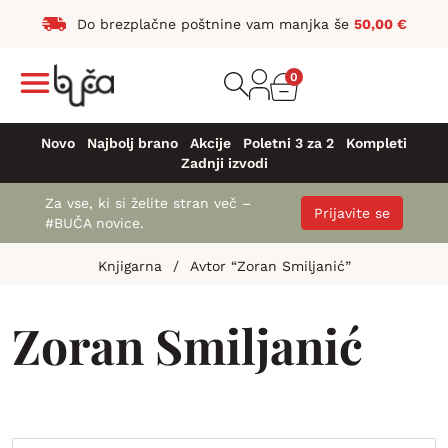
Do brezplačne poštnine vam manjka še
50,00
€
0
Novo
Najbolj brano
Akcije
Poletni 3 za 2
Kompleti
Zadnji izvodi
Za vse, ki si želite stran več –
Prijavite se
#BUČA novice.
Knjigarna
/
Avtor “Zoran Smiljanić”
Zoran Smiljanić