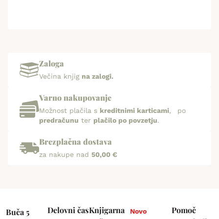
Zaloga
Večina knjig
na zalogi.
Varno nakupovanje
Možnost plačila s
kreditnimi karticami
, po
predračunu
ter
plačilo po povzetju
.
Brezplačna dostava
za nakupe nad
50,00 €
Delovni čas
Knjigarna
Pomoč
Buča 5
Novo