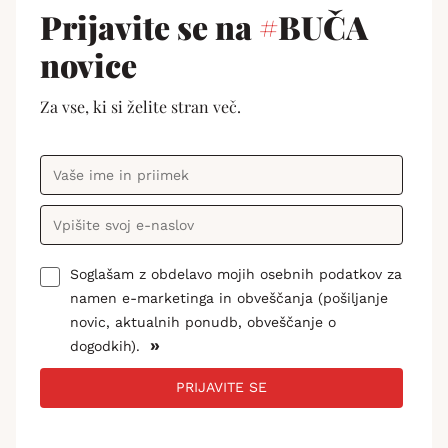
Prijavite se na
#
BUČA
novice
Za vse, ki si želite stran več.
Soglašam z obdelavo mojih osebnih podatkov za
namen e-marketinga in obveščanja (pošiljanje
novic, aktualnih ponudb, obveščanje o
»
dogodkih).
PRIJAVITE SE