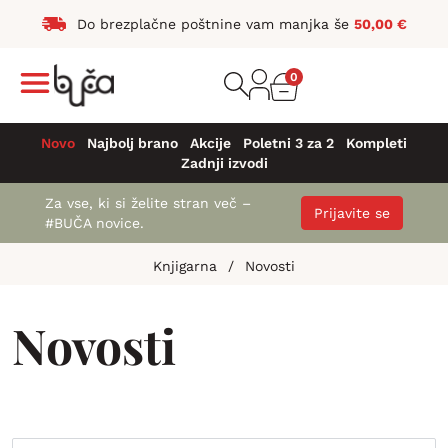
Do brezplačne poštnine vam manjka še
50,00
€
0
Novo
Najbolj brano
Akcije
Poletni 3 za 2
Kompleti
Zadnji izvodi
Za vse, ki si želite stran več –
Prijavite se
#BUČA novice.
Knjigarna
/
Novosti
Novosti