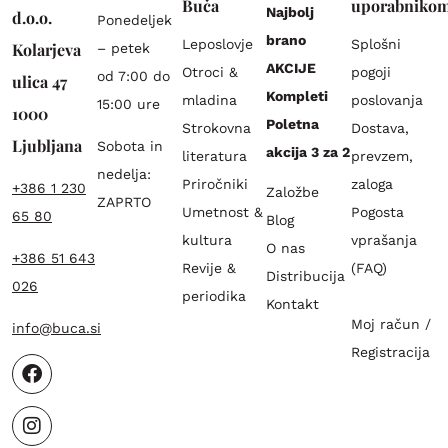
Buča
uporabniko
Najbolj
d.o.o.
Ponedeljek
brano
Leposlovje
Splošni
Kolarjeva
– petek
AKCIJE
Otroci &
pogoji
od 7:00 do
ulica 47
Kompleti
mladina
poslovanja
15:00 ure
1000
Poletna
Strokovna
Dostava,
Ljubljana
Sobota in
akcija 3 za 2
literatura
prevzem,
nedelja:
Priročniki
zaloga
+386 1 230
Založbe
ZAPRTO
Umetnost &
Pogosta
65 80
Blog
kultura
vprašanja
O nas
+386 51 643
Revije &
(FAQ)
Distribucija
026
periodika
Kontakt
Moj račun /
info@buca.si
Registracija