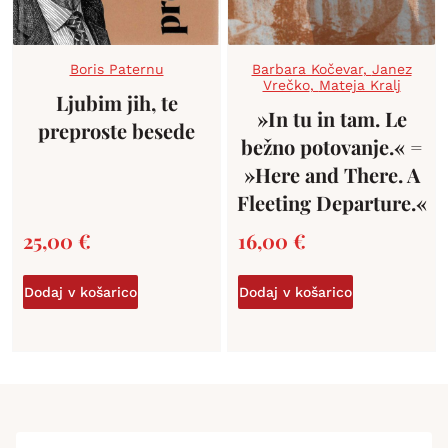
Boris Paternu
Barbara Kočevar
,
Janez
Vrečko
,
Mateja Kralj
Ljubim jih, te
»In tu in tam. Le
preproste besede
bežno potovanje.« =
»Here and There. A
Fleeting Departure.«
25,00
€
16,00
€
Dodaj v košarico
Dodaj v košarico