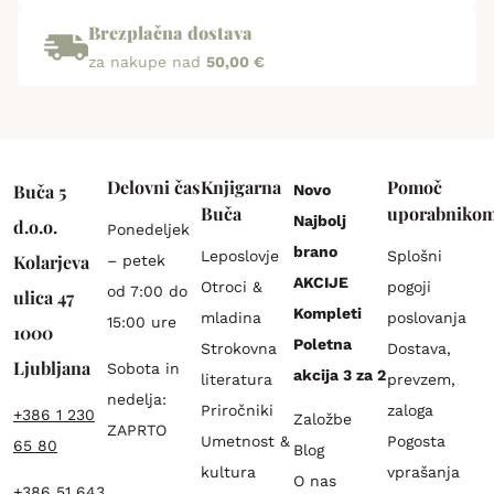
Brezplačna dostava
za nakupe nad
50,00 €
Delovni čas
Knjigarna
Pomoč
Buča 5
Novo
Buča
uporabniko
Najbolj
d.o.o.
Ponedeljek
brano
Leposlovje
Splošni
Kolarjeva
– petek
AKCIJE
Otroci &
pogoji
od 7:00 do
ulica 47
Kompleti
mladina
poslovanja
15:00 ure
1000
Poletna
Strokovna
Dostava,
Ljubljana
Sobota in
akcija 3 za 2
literatura
prevzem,
nedelja:
Priročniki
zaloga
+386 1 230
Založbe
ZAPRTO
Umetnost &
Pogosta
65 80
Blog
kultura
vprašanja
O nas
+386 51 643