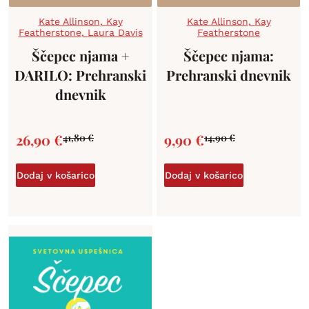
Kate Allinson
,
Kay
Kate Allinson
,
Kay
Featherstone
,
Laura Davis
Featherstone
Ščepec njama +
Ščepec njama:
DARILO: Prehranski
Prehranski dnevnik
dnevnik
26,90
€
9,90
€
41,80
€
14,90
€
Dodaj v košarico
Dodaj v košarico