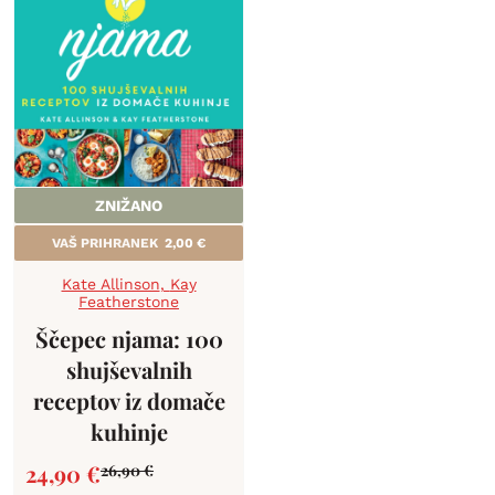
ZNIŽANO
VAŠ PRIHRANEK
2,00
€
Kate Allinson
,
Kay
Featherstone
Ščepec njama: 100
shujševalnih
receptov iz domače
kuhinje
24,90
€
26,90
€