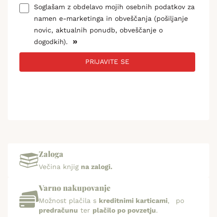
Soglašam z obdelavo mojih osebnih podatkov za
namen e-marketinga in obveščanja (pošiljanje
novic, aktualnih ponudb, obveščanje o
»
dogodkih).
PRIJAVITE SE
Zaloga
Večina knjig
na zalogi.
Varno nakupovanje
Možnost plačila s
kreditnimi karticami
, po
predračunu
ter
plačilo po povzetju
.