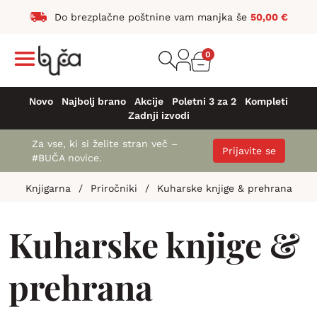
Do brezplačne poštnine vam manjka še
50,00
€
0
Novo
Najbolj brano
Akcije
Poletni 3 za 2
Kompleti
Zadnji izvodi
Za vse, ki si želite stran več –
Prijavite se
#BUČA novice.
Knjigarna
/
Priročniki
/
Kuharske knjige & prehrana
Kuharske knjige &
prehrana