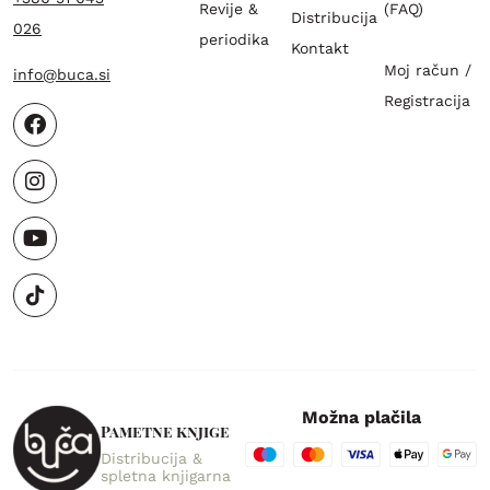
Revije &
(FAQ)
Distribucija
026
periodika
Kontakt
Moj račun /
info@buca.si
Registracija
Možna plačila
Pametne knjige
Distribucija &
spletna knjigarna