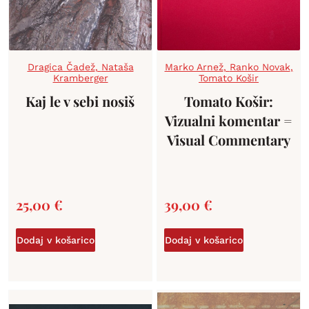
Dragica Čadež
,
Nataša
Marko Arnež
,
Ranko Novak
,
Kramberger
Tomato Košir
Kaj le v sebi nosiš
Tomato Košir:
Vizualni komentar =
Visual Commentary
25,00
€
39,00
€
Dodaj v košarico
Dodaj v košarico