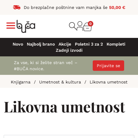
Do brezplačne poštnine vam manjka še
50,00
€
0
Novo
Najbolj brano
Akcije
Poletni 3 za 2
Kompleti
Zadnji izvodi
Za vse, ki si želite stran več –
Prijavite se
#BUČA novice.
Knjigarna
/
Umetnost & kultura
/
Likovna umetnost
Likovna umetnost