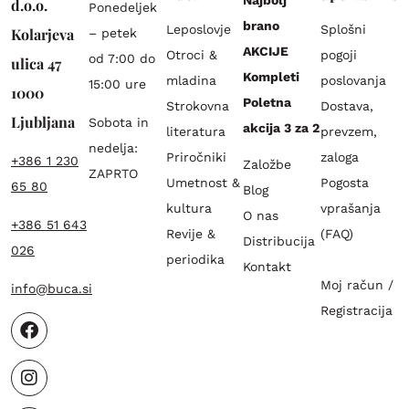
d.o.o.
Ponedeljek
brano
Leposlovje
Splošni
Kolarjeva
– petek
AKCIJE
Otroci &
pogoji
od 7:00 do
ulica 47
Kompleti
mladina
poslovanja
15:00 ure
1000
Poletna
Strokovna
Dostava,
Ljubljana
Sobota in
akcija 3 za 2
literatura
prevzem,
nedelja:
Priročniki
zaloga
+386 1 230
Založbe
ZAPRTO
Umetnost &
Pogosta
65 80
Blog
kultura
vprašanja
O nas
+386 51 643
Revije &
(FAQ)
Distribucija
026
periodika
Kontakt
Moj račun /
info@buca.si
Registracija