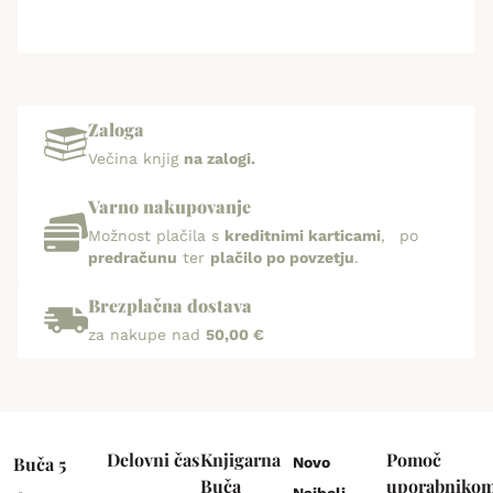
Zaloga
Večina knjig
na zalogi.
Varno nakupovanje
Možnost plačila s
kreditnimi karticami
, po
predračunu
ter
plačilo po povzetju
.
Brezplačna dostava
za nakupe nad
50,00 €
Delovni čas
Knjigarna
Pomoč
Buča 5
Novo
Buča
uporabniko
Najbolj