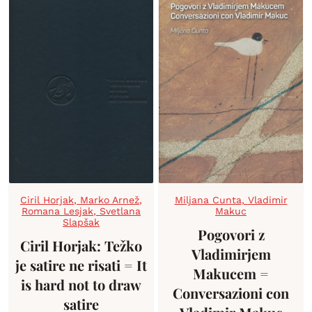
Ciril Horjak
,
Marko Arnež
,
Miljana Cunta
,
Vladimir
Romana Lesjak
,
Svetlana
Makuc
Slapšak
Pogovori z
Ciril Horjak: Težko
Vladimirjem
je satire ne risati = It
Makucem =
is hard not to draw
Conversazioni con
satire