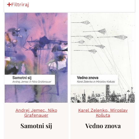
Filtriraj
Andrej Jemec
,
Niko
Karel Zelenko
,
Miroslav
Grafenauer
Košuta
Samotni sij
Vedno znova