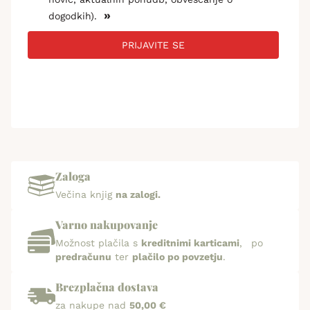
»
dogodkih).
PRIJAVITE SE
Zaloga
Večina knjig
na zalogi.
Varno nakupovanje
Možnost plačila s
kreditnimi karticami
, po
predračunu
ter
plačilo po povzetju
.
Brezplačna dostava
za nakupe nad
50,00 €