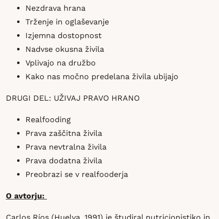
Nezdrava hrana
Trženje in oglaševanje
Izjemna dostopnost
Nadvse okusna živila
Vplivajo na družbo
Kako nas močno predelana živila ubijajo
DRUGI DEL: UŽIVAJ PRAVO HRANO
Realfooding
Prava zaščitna živila
Prava nevtralna živila
Prava dodatna živila
Preobrazi se v realfooderja
O avtorju:
Carlos Ríos (Huelva, 1991) je študiral nutricionistiko in