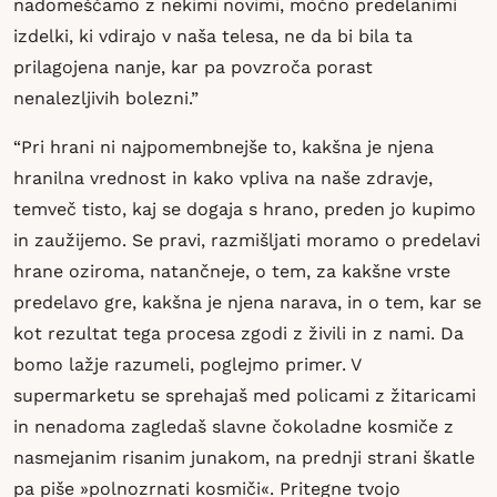
nadomeščamo z nekimi novimi, močno predelanimi
izdelki, ki vdirajo v naša telesa, ne da bi bila ta
prilagojena nanje, kar pa povzroča porast
nenalezljivih bolezni.”
“Pri hrani ni najpomembnejše to, kakšna je njena
hranilna vrednost in kako vpliva na naše zdravje,
temveč tisto, kaj se dogaja s hrano, preden jo kupimo
in zaužijemo. Se pravi, razmišljati moramo o predelavi
hrane oziroma, natančneje, o tem, za kakšne vrste
predelavo gre, kakšna je njena narava, in o tem, kar se
kot rezultat tega procesa zgodi z živili in z nami. Da
bomo lažje razumeli, poglejmo primer. V
supermarketu se sprehajaš med policami z žitaricami
in nenadoma zagledaš slavne čokoladne kosmiče z
nasmejanim risanim junakom, na prednji strani škatle
pa piše »polnozrnati kosmiči«. Pritegne tvojo