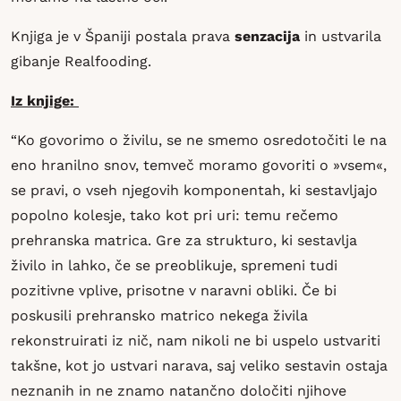
Knjiga je v Španiji postala prava
senzacija
in ustvarila
gibanje Realfooding.
Iz knjige:
“Ko govorimo o živilu, se ne smemo osredotočiti le na
eno hranilno snov, temveč moramo govoriti o »vsem«,
se pravi, o vseh njegovih komponentah, ki sestavljajo
popolno kolesje, tako kot pri uri: temu rečemo
prehranska matrica. Gre za strukturo, ki sestavlja
živilo in lahko, če se preoblikuje, spremeni tudi
pozitivne vplive, prisotne v naravni obliki. Če bi
poskusili prehransko matrico nekega živila
rekonstruirati iz nič, nam nikoli ne bi uspelo ustvariti
takšne, kot jo ustvari narava, saj veliko sestavin ostaja
neznanih in ne znamo natančno določiti njihove