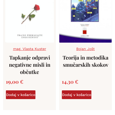
mag. Vlasta Kuster
Bojan Jošt
Tapkanje odpravi
Teorija in metodika
negativne misli in
smučarskih skokov
občutke
19,00
€
14,30
€
Dodaj v košarico
Dodaj v košarico