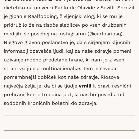
dietetiko na univerzi Pablo de Olavide v Sevilli. Sprožil
je gibanje Realfooding, življenjski slog, ki se mu je
pridružilo že na tisoče sledilcev po vseh družbenih
medijih, še posebej na Instagramu (@carlosriosq).
Njegovo glavno poslanstvo je, da s širjenjem ključnih
informacij ozavešča ljudi, kaj za naše zdravje pomeni
uživanje močno predelane hrane, ki nam jo z vseh
strani vsiljujejo multinacionalke. Tem je seveda
pomembnejši dobiček kot naše zdravje. Ríosova
največja želja je, da bi se ljudje
vrnili
k pravi, resnični
prehrani, ker je to edina pot, ki nas bo povedla od
sodobnih kroničnih bolezni do zdravja.