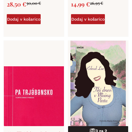
28,50
€
14,99
€
30,00
€
26,95
€
Dodaj v košarico
Dodaj v košarico
3 za 2