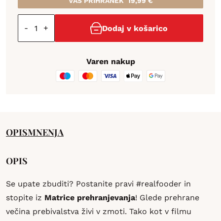
VAŠ PRIHRANEK
19,99
€
-
+
Dodaj v košarico
Varen nakup
OPIS
MNENJA
OPIS
Se upate zbuditi? Postanite pravi #realfooder in
stopite iz
Matrice prehranjevanja
! Glede prehrane
večina prebivalstva živi v zmoti. Tako kot v filmu