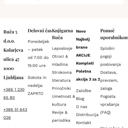
Delovni čas
Knjigarna
Pomoč
Buča 5
Novo
Buča
uporabniko
Najbolj
d.o.o.
Ponedeljek
brano
Leposlovje
Splošni
Kolarjeva
– petek
AKCIJE
Otroci &
pogoji
od 7:00 do
ulica 47
Kompleti
mladina
poslovanja
15:00 ure
1000
Poletna
Strokovna
Dostava,
Ljubljana
Sobota in
akcija 3 za 2
literatura
prevzem,
nedelja:
Priročniki
zaloga
+386 1 230
Založbe
ZAPRTO
Umetnost &
Pogosta
65 80
Blog
kultura
vprašanja
O nas
+386 51 643
Revije &
(FAQ)
Distribucija
026
periodika
Kontakt