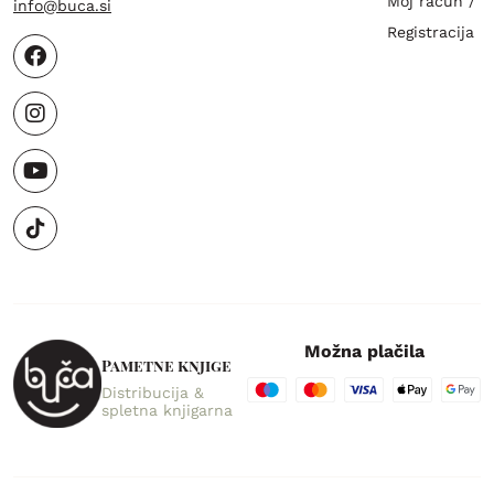
Moj račun /
info@buca.si
Registracija
Možna plačila
Pametne knjige
Distribucija &
spletna knjigarna