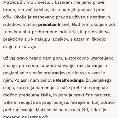
Matrica živimo v svetu, v katerem »ne jemo prave
hrane, temveč izdelke, ki so nam jih postavili pred
oči«. Okolje je zasnovano prav za uživanje nezdravih
izdelkov: močno
predelanih
živil. Nad tem okoljem bdi
temačna plat prehrambne industrije, ki prebivalstvo
praktično sili k nakupu izdelkov, s katerimi škodijo
svojemu zdravju.
Uživaj pravo hrano nam ponuja strokovno utemeljeno
znanje, potrebno za poizvedovanje, raziskovanje in
poglabljanje v naše prehranjevanje in vse v zvezi z
njim. Pojasni nam osnove
Realfoodinga
, življenjskega
sloga, katerega namen je iz naše prehrane pregnati
močno predelana živila, in ponuja praktične nasvete,
trike in recepte za preprostejše, hitrejše in bolj zdravo
prehranjevanje. Matrice se ne da razložiti, videti jo
moramo na lastne oči.