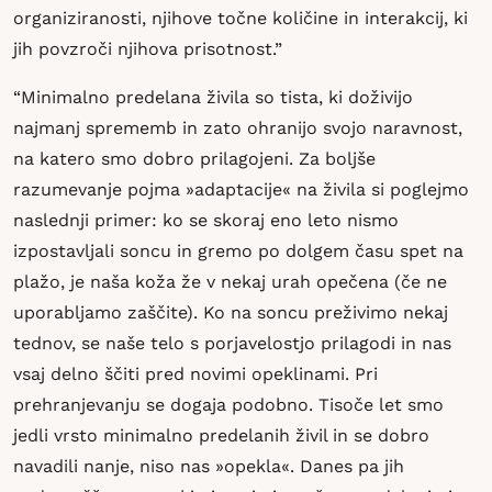
organiziranosti, njihove točne količine in interakcij, ki
jih povzroči njihova prisotnost.”
“Minimalno predelana živila so tista, ki doživijo
najmanj sprememb in zato ohranijo svojo naravnost,
na katero smo dobro prilagojeni. Za boljše
razumevanje pojma »adaptacije« na živila si poglejmo
naslednji primer: ko se skoraj eno leto nismo
izpostavljali soncu in gremo po dolgem času spet na
plažo, je naša koža že v nekaj urah opečena (če ne
uporabljamo zaščite). Ko na soncu preživimo nekaj
tednov, se naše telo s porjavelostjo prilagodi in nas
vsaj delno ščiti pred novimi opeklinami. Pri
prehranjevanju se dogaja podobno. Tisoče let smo
jedli vrsto minimalno predelanih živil in se dobro
navadili nanje, niso nas »opekla«. Danes pa jih