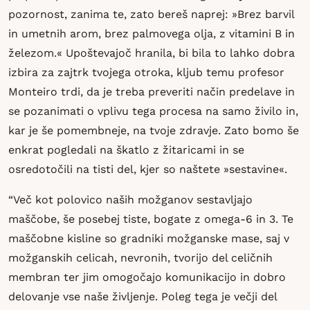
pozornost, zanima te, zato bereš naprej: »Brez barvil
in umetnih arom, brez palmovega olja, z vitamini B in
železom.« Upoštevajoč hranila, bi bila to lahko dobra
izbira za zajtrk tvojega otroka, kljub temu profesor
Monteiro trdi, da je treba preveriti način predelave in
se pozanimati o vplivu tega procesa na samo živilo in,
kar je še pomembneje, na tvoje zdravje. Zato bomo še
enkrat pogledali na škatlo z žitaricami in se
osredotočili na tisti del, kjer so naštete »sestavine«.
“Več kot polovico naših možganov sestavljajo
maščobe, še posebej tiste, bogate z omega-6 in 3. Te
maščobne kisline so gradniki možganske mase, saj v
možganskih celicah, nevronih, tvorijo del celičnih
membran ter jim omogočajo komunikacijo in dobro
delovanje vse naše življenje. Poleg tega je večji del