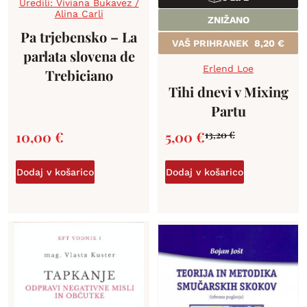
Uredili: Viviana Bukavez /
Alina Carli
ZNIŽANO
Pa trjebensko – La
VAŠ PRIHRANEK
8,20
€
parlata slovena de
Erlend Loe
Trebiciano
Tihi dnevi v Mixing
Partu
10,00
€
5,00
€
13,20
€
Dodaj v košarico
Dodaj v košarico