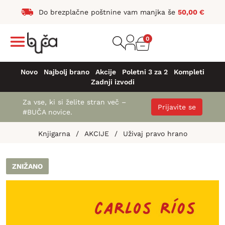
Do brezplačne poštnine vam manjka še
50,00
€
0
Novo
Najbolj brano
Akcije
Poletni 3 za 2
Kompleti
Zadnji izvodi
Za vse, ki si želite stran več –
Prijavite se
#BUČA novice.
Knjigarna
/
AKCIJE
/
Uživaj pravo hrano
ZNIŽANO