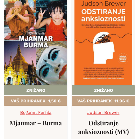
ZNIŽANO
ZNIŽANO
VAŠ PRIHRANEK
1,50
€
VAŠ PRIHRANEK
11,96
€
Bogomil Ferfila
Judson Brewer
Mjanmar – Burma
Odstiranje
anksioznosti (MV)