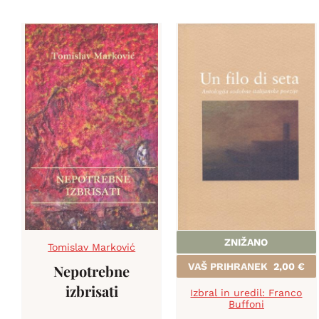
ZNIŽANO
Tomislav Marković
VAŠ PRIHRANEK
2,00
€
Nepotrebne
izbrisati
Izbral in uredil: Franco
Buffoni