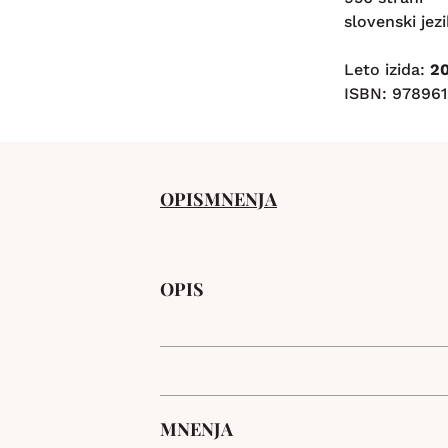
slovenski jezi
Leto izida:
2
ISBN: 97896
OPIS
MNENJA
OPIS
MNENJA