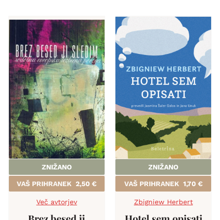
ZNIŽANO
ZNIŽANO
VAŠ PRIHRANEK
2,50
€
VAŠ PRIHRANEK
1,70
€
Več avtorjev
Zbigniew Herbert
Brez besed ji
Hotel sem opisati