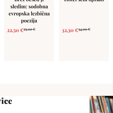
sledim: sodobna
evropska lezbična
poezija
22,50
€
32,30
€
25,00
€
34,00
€
ice