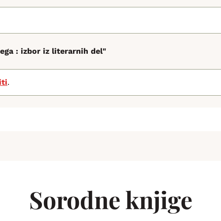
ga : izbor iz literarnih del"
iti
.
Sorodne knjige