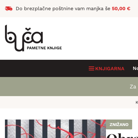
Do brezplačne poštnine vam manjka še
50,00
€
N
KNJIGARNA
Za 
K
ZNIŽANO