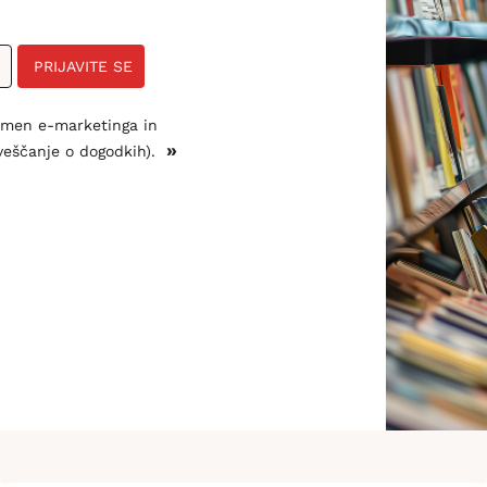
PRIJAVITE SE
amen e-marketinga in
»
veščanje o dogodkih).