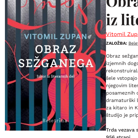
Obra
iz li
Vitomil Zu
ZALOŽBA:
Bele
Obraz sežgane
izjemnih dogo
rekonstruiral
šele vstopajo
njegovim lite
posameznih od
dramaturški l
za kitaro in
študijo je pr
Trda vezava 
956 strani