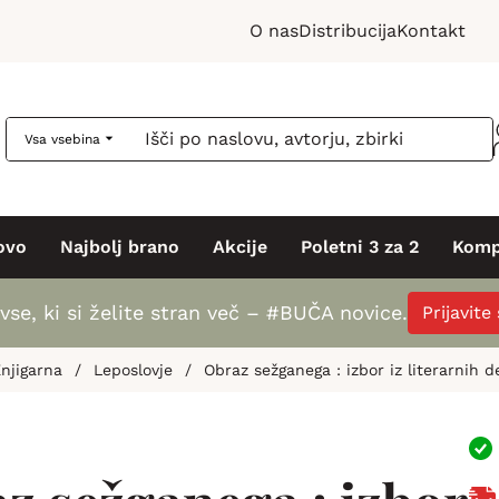
O nas
Distribucija
Kontakt
Vsa vsebina
ovo
Najbolj brano
Akcije
Poletni 3 za 2
Komp
vse, ki si želite stran več – #BUČA novice.
Prijavite
njigarna
/
Leposlovje
/
Obraz sežganega : izbor iz literarnih d