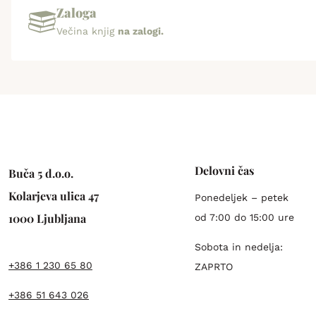
Zaloga
Večina knjig
na zalogi.
Delovni čas
Buča 5 d.o.o.
Kolarjeva ulica 47
Ponedeljek – petek
1000 Ljubljana
od 7:00 do 15:00 ure
Sobota in nedelja:
+386 1 230 65 80
ZAPRTO
+386 51 643 026