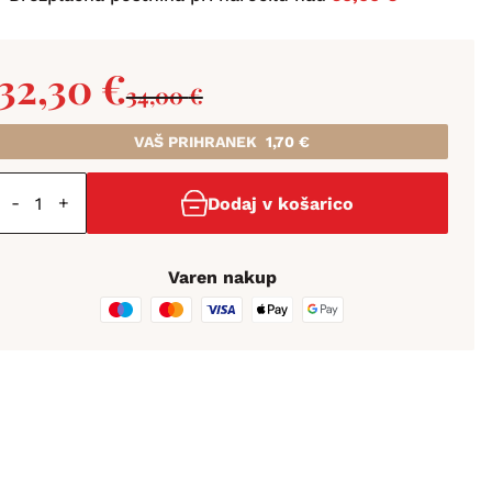
32,30
€
34,00
€
VAŠ PRIHRANEK
1,70
€
-
+
Dodaj v košarico
Varen nakup