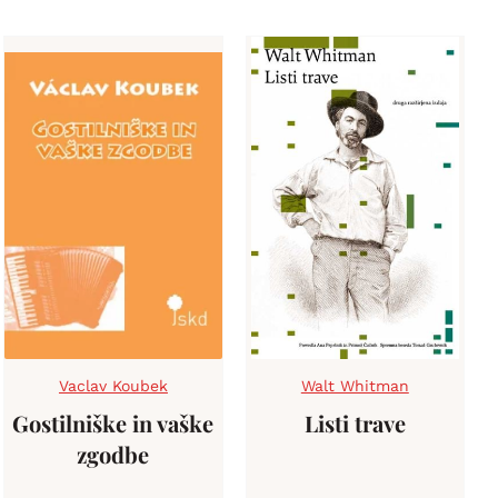
Vaclav Koubek
Walt Whitman
Gostilniške in vaške
Listi trave
zgodbe