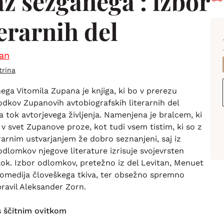
z sežganega : izbor
terarnih del
pan
trina
ga Vitomila Zupana je knjiga, ki bo v prerezu
dkov Zupanovih avtobiografskih literarnih del
a tok avtorjevega življenja. Namenjena je bralcem, ki
 v svet Zupanove proze, kot tudi vsem tistim, ki so z
rarnim ustvarjanjem že dobro seznanjeni, saj iz
lomkov njegove literature izrisuje svojevrsten
ok. Izbor odlomkov, pretežno iz del Levitan, Menuet
 Komedija človeškega tkiva, ter obsežno spremno
ipravil Aleksander Zorn.
s ščitnim ovitkom