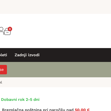
0
leti
Zadnji izvodi
 se
el
Dobavni rok 2-5 dni
Brezplačna poštnina pri naročilu nad
50,00 €