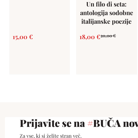
Un filo di seta:
antologija sodobne
italijanske poezije
15,00
€
18,00
€
20,00
€
Prijavite se na
#
BUČA nov
Za vse, ki si želite stran več.