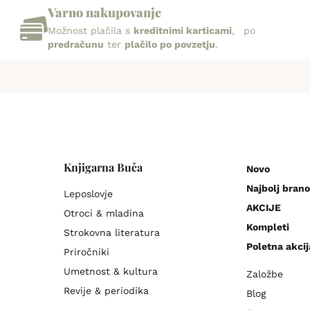
Varno nakupovanje
Možnost plačila s
kreditnimi karticami
, po
predračunu
ter
plačilo po povzetju
.
Knjigarna Buča
Novo
Najbolj brano
Leposlovje
AKCIJE
Otroci & mladina
Kompleti
Strokovna literatura
Poletna akcij
Priročniki
Umetnost & kultura
Založbe
Revije & periodika
Blog