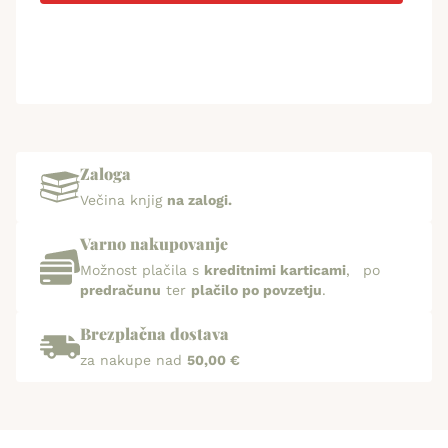
Zaloga
Večina knjig
na zalogi.
Varno nakupovanje
Možnost plačila s
kreditnimi karticami
, po
predračunu
ter
plačilo po povzetju
.
Brezplačna dostava
za nakupe nad
50,00 €