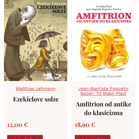
Matthias Lehmann
Jean-Baptiste Poquelin
Molièr
,
Tit Makij Plavt
Ezekielove solze
Amfitrion od antike
do klasicizma
12,00
€
18,90
€