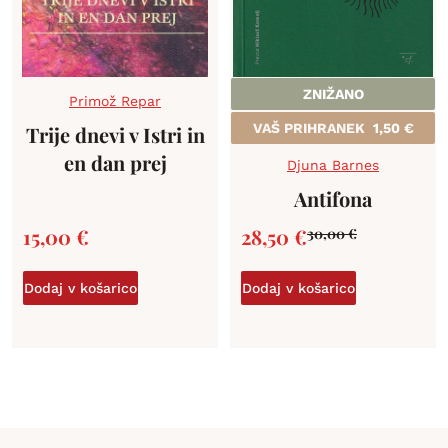
ZNIŽANO
Primož Repar
VAŠ PRIHRANEK
1,50
€
Trije dnevi v Istri in
en dan prej
Djuna Barnes
Antifona
15,00
€
28,50
€
30,00
€
Dodaj v košarico
Dodaj v košarico