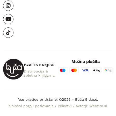
Možna plačila
Pametne knjige
Distribucija &
spletna knjigarna
Vse pravice pridržane. ©2026 - Buča 5 d.o.o.
Splošni pogoji poslovanja
/
Piškotki
/
Avtorji: Webtim.si