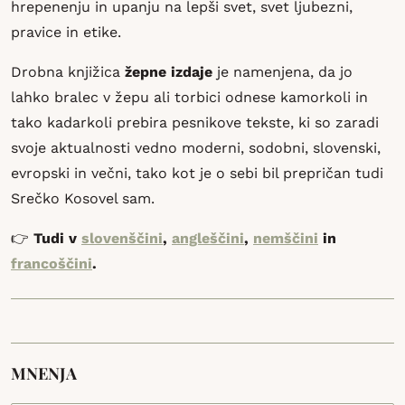
hrepenenju in upanju na lepši svet, svet ljubezni,
pravice in etike.
Drobna knjižica
žepne izdaje
je namenjena, da jo
lahko bralec v žepu ali torbici odnese kamorkoli in
tako kadarkoli prebira pesnikove tekste, ki so zaradi
svoje aktualnosti vedno moderni, sodobni, slovenski,
evropski in večni, tako kot je o sebi bil prepričan tudi
Srečko Kosovel sam.
👉
Tudi v
slovenščini
,
angleščini
,
nemščini
in
francoščini
.
MNENJA