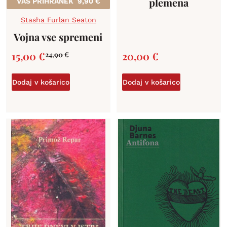
plemena
VAŠ PRIHRANEK
9,90
€
Stasha Furlan Seaton
Vojna vse spremeni
15,00
€
20,00
€
24,90
€
Dodaj v košarico
Dodaj v košarico