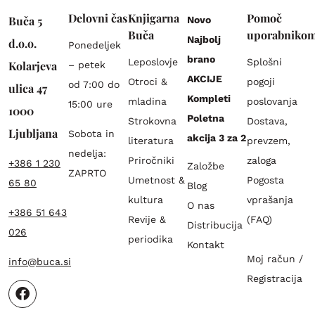
Delovni čas
Knjigarna
Pomoč
Buča 5
Novo
Buča
uporabniko
Najbolj
d.o.o.
Ponedeljek
brano
Leposlovje
Splošni
Kolarjeva
– petek
AKCIJE
Otroci &
pogoji
od 7:00 do
ulica 47
Kompleti
mladina
poslovanja
15:00 ure
1000
Poletna
Strokovna
Dostava,
Ljubljana
Sobota in
akcija 3 za 2
literatura
prevzem,
nedelja:
Priročniki
zaloga
+386 1 230
Založbe
ZAPRTO
Umetnost &
Pogosta
65 80
Blog
kultura
vprašanja
O nas
+386 51 643
Revije &
(FAQ)
Distribucija
026
periodika
Kontakt
Moj račun /
info@buca.si
Registracija