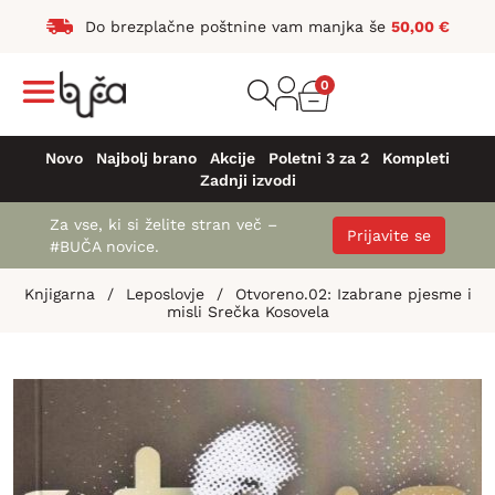
Do brezplačne poštnine vam manjka še
50,00
€
0
Novo
Najbolj brano
Akcije
Poletni 3 za 2
Kompleti
Zadnji izvodi
Za vse, ki si želite stran več –
Prijavite se
#BUČA novice.
Knjigarna
/
Leposlovje
/
Otvoreno.02: Izabrane pjesme i
misli Srečka Kosovela