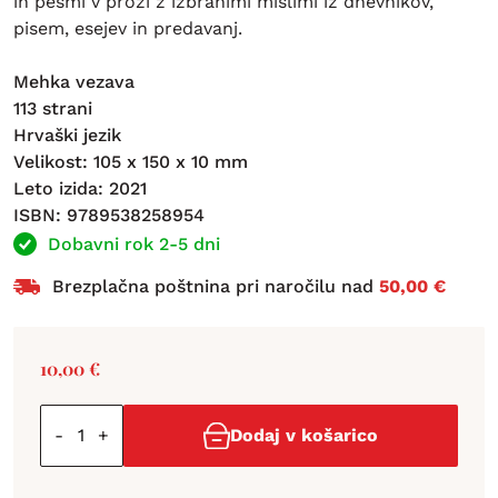
in pesmi v prozi z izbranimi mislimi iz dnevnikov,
pisem, esejev in predavanj.
Mehka vezava
113 strani
Hrvaški jezik
Velikost: 105 x 150 x 10 mm
Leto izida: 2021
ISBN: 9789538258954
Dobavni rok 2-5 dni
Brezplačna poštnina pri naročilu nad
50,00 €
10,00
€
-
+
Dodaj v košarico