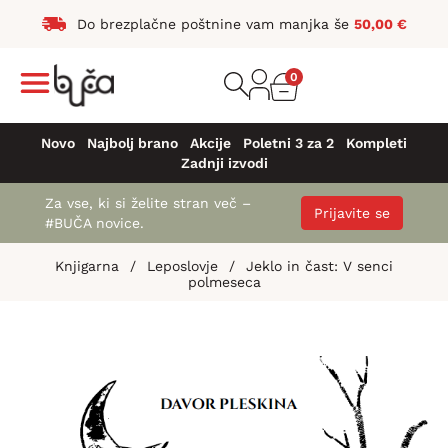
Do brezplačne poštnine vam manjka še
50,00
€
0
Novo
Najbolj brano
Akcije
Poletni 3 za 2
Kompleti
Zadnji izvodi
Za vse, ki si želite stran več –
Prijavite se
#BUČA novice.
Knjigarna
/
Leposlovje
/
Jeklo in čast: V senci
polmeseca