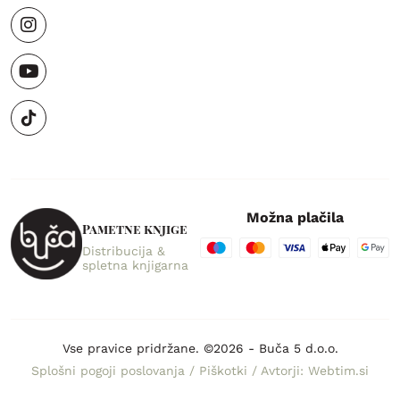
Možna plačila
Pametne knjige
Distribucija &
spletna knjigarna
Vse pravice pridržane. ©2026 - Buča 5 d.o.o.
Splošni pogoji poslovanja
/
Piškotki
/
Avtorji: Webtim.si