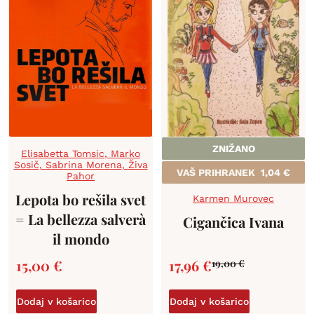
ZNIŽANO
Elisabetta Tomsic
,
Marko
Sosič
,
Sabrina Morena
,
Živa
VAŠ PRIHRANEK
1,04
€
Pahor
Lepota bo rešila svet
Karmen Murovec
= La bellezza salverà
Cigančica Ivana
il mondo
15,00
€
17,96
€
19,00
€
Dodaj v košarico
Dodaj v košarico