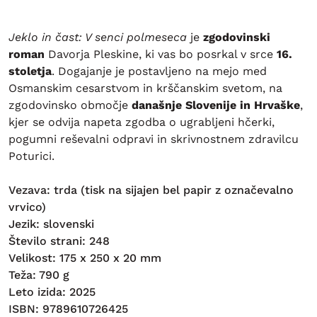
Jeklo in čast: V senci polmeseca
je
zgodovinski
roman
Davorja Pleskine, ki vas bo posrkal v srce
16.
stoletja
. Dogajanje je postavljeno na mejo med
Osmanskim cesarstvom in krščanskim svetom, na
zgodovinsko območje
današnje Slovenije in Hrvaške
,
kjer se odvija napeta zgodba o ugrabljeni hčerki,
pogumni reševalni odpravi in skrivnostnem zdravilcu
Poturici.
Vezava: trda (tisk na sijajen bel papir z označevalno
vrvico)
Jezik: slovenski
Število strani: 248
Velikost: 175 x 250 x 20 mm
Teža: 790 g
Leto izida: 2025
ISBN: 9789610726425