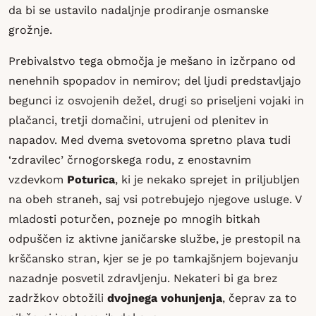
da bi se ustavilo nadaljnje prodiranje osmanske
grožnje.
Prebivalstvo tega območja je mešano in izčrpano od
nenehnih spopadov in nemirov; del ljudi predstavljajo
begunci iz osvojenih dežel, drugi so priseljeni vojaki in
plačanci, tretji domačini, utrujeni od plenitev in
napadov. Med dvema svetovoma spretno plava tudi
‘zdravilec’ črnogorskega rodu, z enostavnim
vzdevkom
Poturica
, ki je nekako sprejet in priljubljen
na obeh straneh, saj vsi potrebujejo njegove usluge. V
mladosti poturčen, pozneje po mnogih bitkah
odpuščen iz aktivne janičarske službe, je prestopil na
krščansko stran, kjer se je po tamkajšnjem bojevanju
nazadnje posvetil zdravljenju. Nekateri bi ga brez
zadržkov obtožili
dvojnega vohunjenja
, čeprav za to