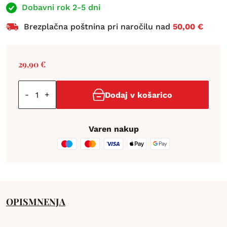
Dobavni rok 2-5 dni
Brezplačna poštnina pri naročilu nad
50,00 €
29,90
€
-
+
Dodaj v košarico
Varen nakup
OPIS
MNENJA