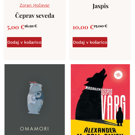
Jaspis
Zoran Hočevar
Čeprav seveda
5,00
€
10,00
€
16,91
€
15,00
€
Dodaj v košarico
Dodaj v košarico