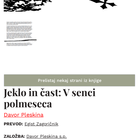
Prelistaj nekaj strani iz knjige
Jeklo in čast: V senci
polmeseca
Davor Pleskina
PREVOD:
Egist Zagoričnik
ZALOŽBA:
Davor Pleskina s.p.