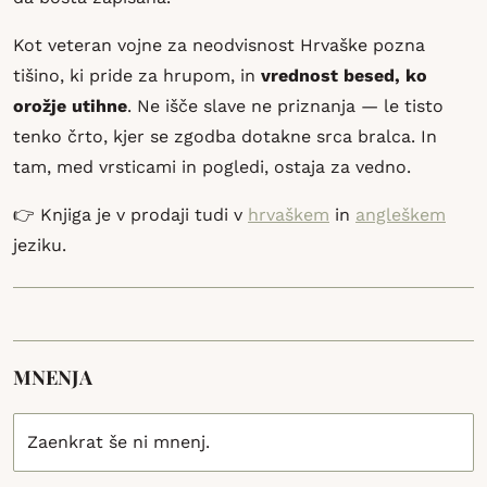
Kot veteran vojne za neodvisnost Hrvaške pozna
tišino, ki pride za hrupom, in
vrednost besed, ko
orožje utihne
. Ne išče slave ne priznanja — le tisto
tenko črto, kjer se zgodba dotakne srca bralca. In
tam, med vrsticami in pogledi, ostaja za vedno.
👉 Knjiga je v prodaji tudi v
hrvaškem
in
angleškem
jeziku.
MNENJA
Zaenkrat še ni mnenj.