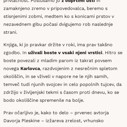
privlačnost. Poslušamo jo
z odprtimi usti
in
zamaknjeno zremo v pripovedovalca, beremo s
stisnjenimi zobmi, medtem ko s konicami prstov v
nezavednem gibu počasi dvigujemo rob naslednje
strani.
Knjiga, ki jo pravkar držite v roki, ima prav takšno
zgodbo. In
uživali boste v vsaki njeni vrstici
. Hitro se
boste povezali z mladim parom iz takrat povsem
novega
Karlovca
, razdvojenim z nesrečnim spletom
okoliščin, in se vživeli v napore ne le njih samih,
temveč tudi njunih svojcev in celo popolnih tujcev, da
zdržijo v življenjski tekmi s časom proti dnevu, ko se
bodo okoliščine spremenile na bolje.
Prav očarljivo je, kako to delo – prvenec avtorja
Davorja Pleskine – izžareva zrelost, vrhunsko