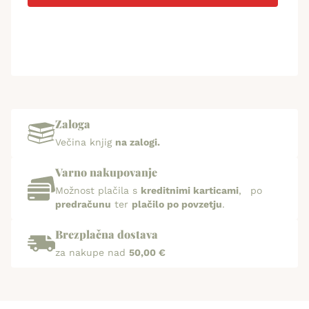
Zaloga
Večina knjig
na zalogi.
Varno nakupovanje
Možnost plačila s
kreditnimi karticami
, po
predračunu
ter
plačilo po povzetju
.
Brezplačna dostava
za nakupe nad
50,00 €