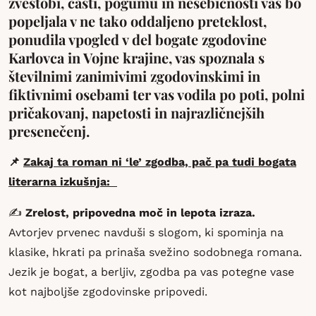
zvestobi, časti, pogumu in nesebičnosti vas bo
popeljala v ne tako oddaljeno preteklost,
ponudila vpogled v del bogate zgodovine
Karlovca in Vojne krajine, vas spoznala s
številnimi zanimivimi zgodovinskimi in
fiktivnimi osebami ter vas vodila po poti, polni
pričakovanj, napetosti in najrazličnejših
presenečenj.
📌
Zakaj ta roman ni ‘le’ zgodba, pač pa tudi bogata
literarna izkušnja:
✍️
Zrelost, pripovedna moč in lepota izraza.
Avtorjev prvenec navduši s slogom, ki spominja na
klasike, hkrati pa prinaša svežino sodobnega romana.
Jezik je bogat, a berljiv, zgodba pa vas potegne vase
kot najboljše zgodovinske pripovedi.