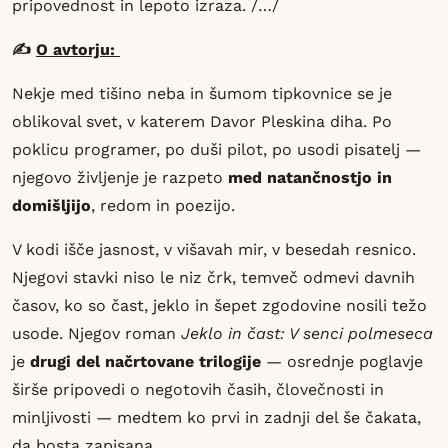
pripovednost in lepoto izraza. /…/
✍️
O avtorju:
Nekje med tišino neba in šumom tipkovnice se je
oblikoval svet, v katerem Davor Pleskina diha. Po
poklicu programer, po duši pilot, po usodi pisatelj —
njegovo življenje je razpeto
med natančnostjo in
domišljijo
, redom in poezijo.
V kodi išče jasnost, v višavah mir, v besedah resnico.
Njegovi stavki niso le niz črk, temveč odmevi davnih
časov, ko so čast, jeklo in šepet zgodovine nosili težo
usode. Njegov roman
Jeklo in čast: V senci polmeseca
je
drugi del načrtovane trilogije
— osrednje poglavje
širše pripovedi o negotovih časih, človečnosti in
minljivosti — medtem ko prvi in zadnji del še čakata,
da bosta zapisana.