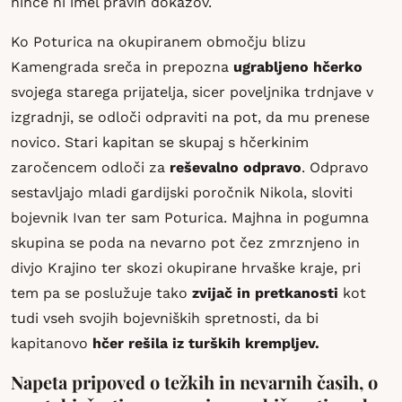
nihče ni imel pravih dokazov.
Ko Poturica na okupiranem območju blizu
Kamengrada sreča in prepozna
ugrabljeno hčerko
svojega starega prijatelja, sicer poveljnika trdnjave v
izgradnji, se odloči odpraviti na pot, da mu prenese
novico. Stari kapitan se skupaj s hčerkinim
zaročencem odloči za
reševalno odpravo
. Odpravo
sestavljajo mladi gardijski poročnik Nikola, sloviti
bojevnik Ivan ter sam Poturica. Majhna in pogumna
skupina se poda na nevarno pot čez zmrznjeno in
divjo Krajino ter skozi okupirane hrvaške kraje, pri
tem pa se poslužuje tako
zvijač in pretkanosti
kot
tudi vseh svojih bojevniških spretnosti, da bi
kapitanovo
hčer rešila iz turških krempljev.
Napeta pripoved o težkih in nevarnih časih, o