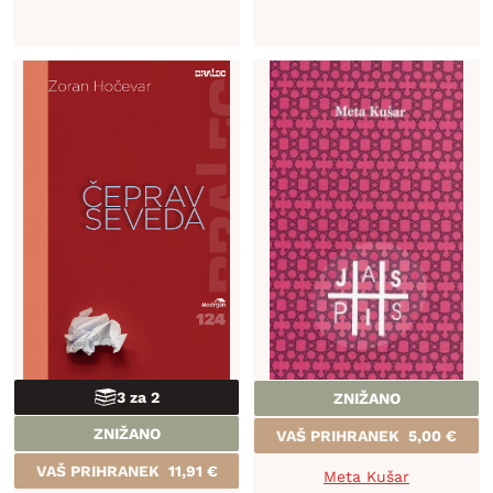
3 za 2
ZNIŽANO
ZNIŽANO
VAŠ PRIHRANEK
5,00
€
VAŠ PRIHRANEK
11,91
€
Meta Kušar