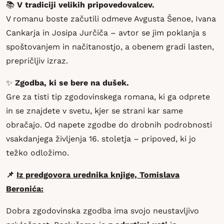
📚
V tradiciji velikih pripovedovalcev.
V romanu boste začutili odmeve Avgusta Šenoe, Ivana
Cankarja in Josipa Jurčiča – avtor se jim poklanja s
spoštovanjem in načitanostjo, a obenem gradi lasten,
prepričljiv izraz.
✨
Zgodba, ki se bere na dušek.
Gre za tisti tip zgodovinskega romana, ki ga odprete
in se znajdete v svetu, kjer se strani kar same
obračajo. Od napete zgodbe do drobnih podrobnosti
vsakdanjega življenja 16. stoletja – pripoved, ki jo
težko odložimo.
📌
Iz predgovora urednika knjige, Tomislava
Beronića:
Dobra zgodovinska zgodba ima svojo neustavljivo