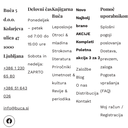
Delovni čas
Knjigarna
Pomoč
Buča 5
Novo
Buča
uporabniko
Najbolj
d.o.o.
Ponedeljek
brano
Leposlovje
Splošni
Kolarjeva
– petek
AKCIJE
Otroci &
pogoji
od 7:00 do
ulica 47
Kompleti
mladina
poslovanja
15:00 ure
1000
Poletna
Strokovna
Dostava,
Ljubljana
Sobota in
akcija 3 za 2
literatura
prevzem,
nedelja:
Priročniki
zaloga
+386 1 230
Založbe
ZAPRTO
Umetnost &
Pogosta
65 80
Blog
kultura
vprašanja
O nas
+386 51 643
Revije &
(FAQ)
Distribucija
026
periodika
Kontakt
Moj račun /
info@buca.si
Registracija