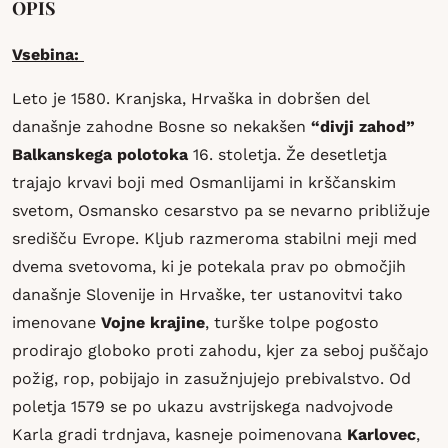
OPIS
Vsebina:
Leto je 1580. Kranjska, Hrvaška in dobršen del
današnje zahodne Bosne so nekakšen
“divji zahod”
Balkanskega polotoka
16. stoletja. Že desetletja
trajajo krvavi boji med Osmanlijami in krščanskim
svetom, Osmansko cesarstvo pa se nevarno približuje
središču Evrope. Kljub razmeroma stabilni meji med
dvema svetovoma, ki je potekala prav po območjih
današnje Slovenije in Hrvaške, ter ustanovitvi tako
imenovane
Vojne krajine
, turške tolpe pogosto
prodirajo globoko proti zahodu, kjer za seboj puščajo
požig, rop, pobijajo in zasužnjujejo prebivalstvo. Od
poletja 1579 se po ukazu avstrijskega nadvojvode
Karla gradi trdnjava, kasneje poimenovana
Karlovec
,