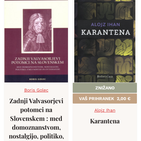
ZNIŽANO
Boris Golec
VAŠ PRIHRANEK
2,00
€
Zadnji Valvasorjevi
potomci na
Alojz Ihan
Slovenskem : med
Karantena
domoznanstvom,
nostalgijo, politiko,