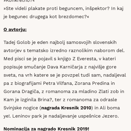
»Konkretno?«
»Ste videli plakate proti beguncem, inšpektor? In kaj
je begunec drugega kot brezdomec?«
O avtorju:
Tadej Golob je eden najbolj samosvojih slovenskih
avtorjev s tematsko izredno raznolikim naborom del.
Med pisci se je pojavil s knjigo Z Everesta, v kateri
popisuje smučanje Dava Karničarja z najvišje gore
sveta, na vrh katere se je povzpel tudi sam, nadaljeval
pa z biografijami Petra Vilfana, Zorana Predina in
Gorana Dragiča, z romanoma za mladino Zlati zob in
Kam je izginila Brina?, ter z romanoma za odrasle
Svinjske nogice (
nagrada Kresnik 2010
) in Ali boma
ye!. Leninov park je nadaljevanje uspešnice Jezero.
Nominacija za nagrado Kresnik 2019!