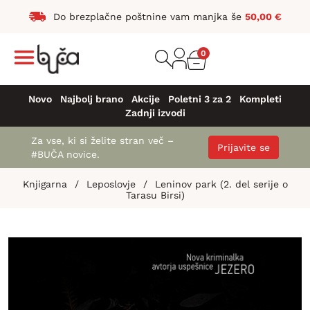
Do brezplačne poštnine vam manjka še
50,00
€
0
Novo
Najbolj brano
Akcije
Poletni 3 za 2
Kompleti
Zadnji izvodi
Za vse, ki si želite stran več –
Prijavite se
#BUČA novice.
Knjigarna
/
Leposlovje
/
Leninov park (2. del serije o
Tarasu Birsi)