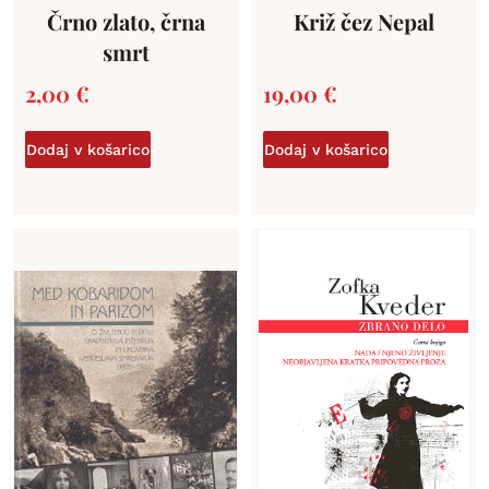
Črno zlato, črna
Križ čez Nepal
smrt
2,00
€
19,00
€
Dodaj v košarico
Dodaj v košarico