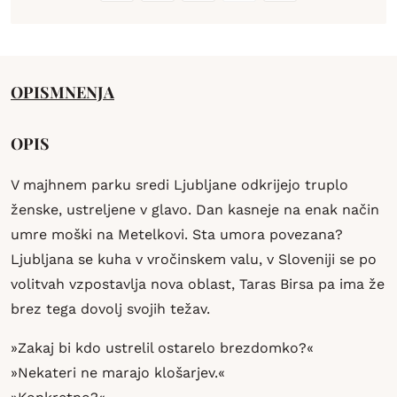
OPIS
MNENJA
OPIS
V majhnem parku sredi Ljubljane odkrijejo truplo
ženske, ustreljene v glavo. Dan kasneje na enak način
umre moški na Metelkovi. Sta umora povezana?
Ljubljana se kuha v vročinskem valu, v Sloveniji se po
volitvah vzpostavlja nova oblast, Taras Birsa pa ima že
brez tega dovolj svojih težav.
»Zakaj bi kdo ustrelil ostarelo brezdomko?«
»Nekateri ne marajo klošarjev.«