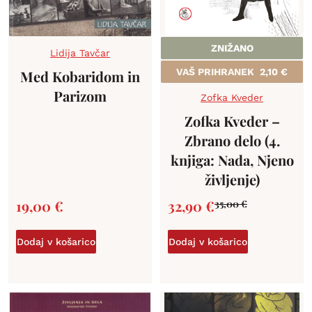
ZNIŽANO
Lidija Tavčar
VAŠ PRIHRANEK
2,10
€
Med Kobaridom in
Parizom
Zofka Kveder
Zofka Kveder –
Zbrano delo (4.
knjiga: Nada, Njeno
življenje)
19,00
€
32,90
€
35,00
€
Dodaj v košarico
Dodaj v košarico