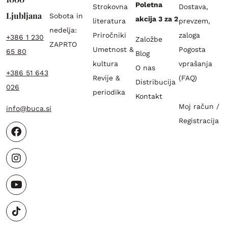
Poletna
Strokovna
Dostava,
Ljubljana
Sobota in
akcija 3 za 2
literatura
prevzem,
nedelja:
Priročniki
zaloga
+386 1 230
Založbe
ZAPRTO
Umetnost &
Pogosta
65 80
Blog
kultura
vprašanja
O nas
+386 51 643
Revije &
(FAQ)
Distribucija
026
periodika
Kontakt
Moj račun /
info@buca.si
Registracija