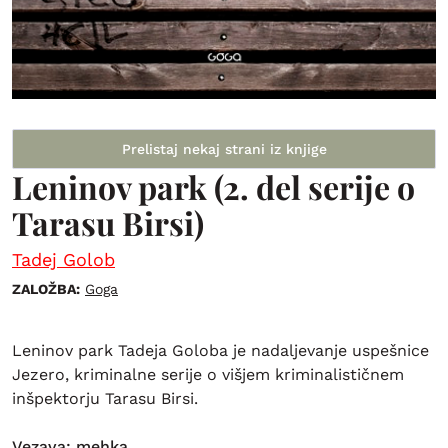
Prelistaj nekaj strani iz knjige
Leninov park (2. del serije o
Tarasu Birsi)
Tadej Golob
ZALOŽBA:
Goga
Leninov park Tadeja Goloba je nadaljevanje uspešnice
Jezero, kriminalne serije o višjem kriminalističnem
inšpektorju Tarasu Birsi.
Vezava: mehka