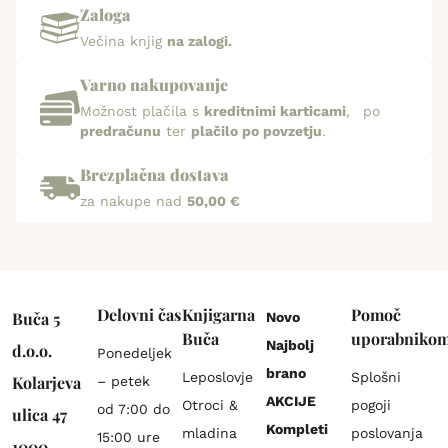
Zaloga
Večina knjig
na zalogi.
Varno nakupovanje
Možnost plačila s
kreditnimi karticami
, po
predračunu
ter
plačilo po povzetju
.
Brezplačna dostava
za nakupe nad
50,00 €
Delovni čas
Knjigarna
Pomoč
Buča 5
Novo
Buča
uporabniko
Najbolj
d.o.o.
Ponedeljek
brano
Leposlovje
Splošni
Kolarjeva
– petek
AKCIJE
Otroci &
pogoji
od 7:00 do
ulica 47
Kompleti
mladina
poslovanja
15:00 ure
1000