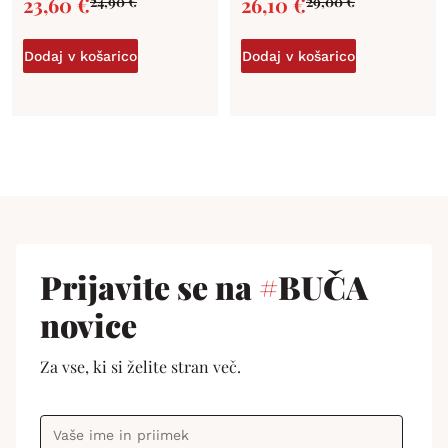
23,60
€
26,10
€
24,90
€
29,00
€
Dodaj v košarico
Dodaj v košarico
Prijavite se na
#
BUČA
novice
Za vse, ki si želite stran več.