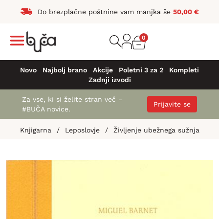
Do brezplačne poštnine vam manjka še
50,00
€
0
Novo
Najbolj brano
Akcije
Poletni 3 za 2
Kompleti
Zadnji izvodi
Za vse, ki si želite stran več –
Prijavite se
#BUČA novice.
Knjigarna
/
Leposlovje
/
Življenje ubežnega sužnja