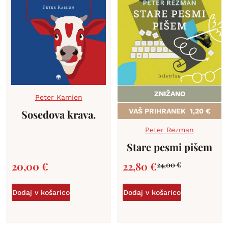
ZNIŽANO
Peter Kamien
VAŠ PRIHRANEK
1,20
€
Sosedova krava.
Peter Rezman
Stare pesmi pišem
20,00
€
22,80
€
24,00
€
Dodaj v košarico
Dodaj v košarico