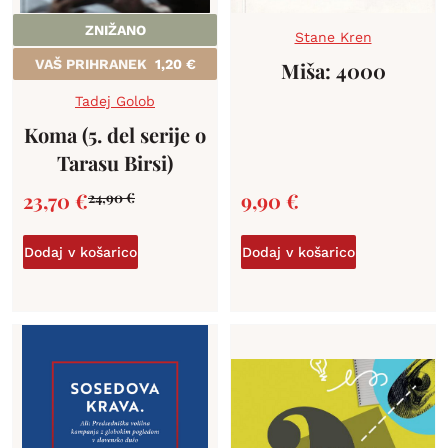
ZNIŽANO
Stane Kren
VAŠ PRIHRANEK
1,20
€
Miša: 4000
Tadej Golob
Koma (5. del serije o
Tarasu Birsi)
23,70
€
9,90
€
24,90
€
Dodaj v košarico
Dodaj v košarico