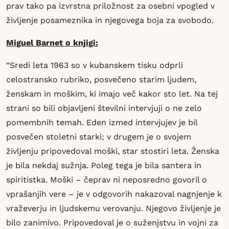
prav tako pa izvrstna priložnost za osebni vpogled v
življenje posameznika in njegovega boja za svobodo.
Miguel Barnet o knjigi:
“Sredi leta 1963 so v kubanskem tisku odprli
celostransko rubriko, posvečeno starim ljudem,
ženskam in moškim, ki imajo več kakor sto let. Na tej
strani so bili objavljeni številni intervjuji o ne zelo
pomembnih temah. Eden izmed intervjujev je bil
posvečen stoletni starki; v drugem je o svojem
življenju pripovedoval moški, star stostiri leta. Ženska
je bila nekdaj sužnja. Poleg tega je bila santera in
spiritistka. Moški – čeprav ni neposredno govoril o
vprašanjih vere – je v odgovorih nakazoval nagnjenje k
vraževerju in ljudskemu verovanju. Njegovo življenje je
bilo zanimivo. Pripovedoval je o suženjstvu in vojni za