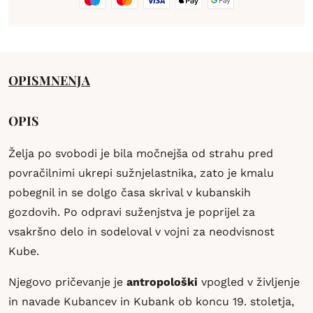
OPIS
MNENJA
OPIS
Želja po svobodi je bila močnejša od strahu pred
povračilnimi ukrepi sužnjelastnika, zato je kmalu
pobegnil in se dolgo časa skrival v kubanskih
gozdovih. Po odpravi suženjstva je poprijel za
vsakršno delo in sodeloval v vojni za neodvisnost
Kube.
Njegovo pričevanje je
antropološki
vpogled v življenje
in navade Kubancev in Kubank ob koncu 19. stoletja,