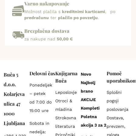
Varno nakupovanje
Možnost plačila s
kreditnimi karticami
, po
predračunu
ter
plačilo po povzetju
.
Brezplačna dostava
za nakupe nad
50,00 €
Delovni čas
Knjigarna
Pomoč
Buča 5
Novo
Buča
uporabniko
Najbolj
d.o.o.
Ponedeljek
brano
Leposlovje
Splošni
Kolarjeva
– petek
AKCIJE
Otroci &
pogoji
od 7:00 do
ulica 47
Kompleti
mladina
poslovanja
15:00 ure
1000
Poletna
Strokovna
Dostava,
Ljubljana
Sobota in
akcija 3 za 2
literatura
prevzem,
nedelja:
Priročniki
zaloga