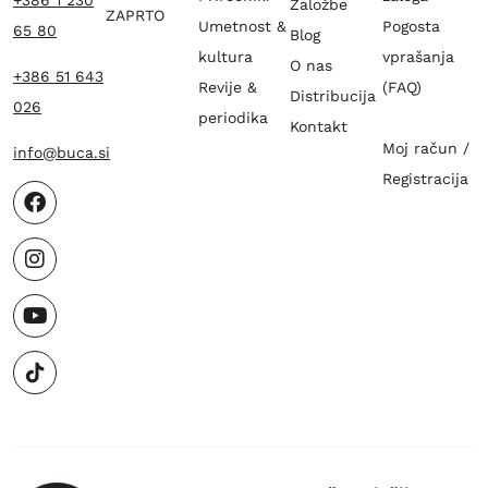
+386 1 230
Založbe
ZAPRTO
Umetnost &
Pogosta
65 80
Blog
kultura
vprašanja
O nas
+386 51 643
Revije &
(FAQ)
Distribucija
026
periodika
Kontakt
Moj račun /
info@buca.si
Registracija