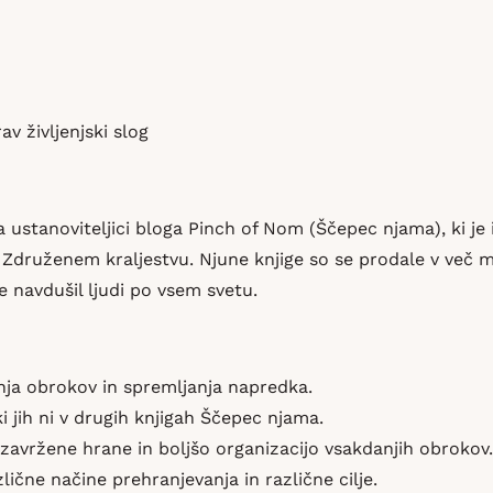
v življenjski slog
a ustanoviteljici bloga Pinch of Nom (Ščepec njama), ki je
v Združenem kraljestvu. Njune knjige so se prodale v več mi
 navdušil ljudi po vsem svetu.
ja obrokov in spremljanja napredka.
i jih ni v drugih knjigah Ščepec njama.
avržene hrane in boljšo organizacijo vsakdanjih obrokov.
lične načine prehranjevanja in različne cilje.