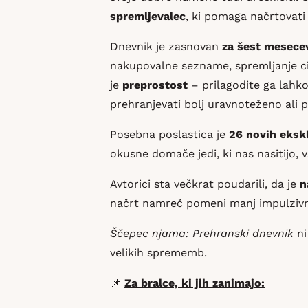
spremljevalec
, ki pomaga načrtovati
Dnevnik je zasnovan
za šest mesece
nakupovalne sezname, spremljanje cil
je
preprostost
– prilagodite ga lahko
prehranjevati bolj uravnoteženo ali p
Posebna poslastica je
26 novih eksk
okusne domače jedi, ki nas nasitijo, 
Avtorici sta večkrat poudarili, da je
n
načrt namreč pomeni manj impulzivnih
Ščepec njama: Prehranski dnevnik
ni
velikih sprememb.
📌
Za bralce, ki jih zanimajo: