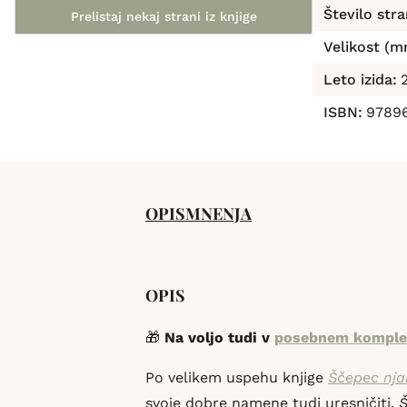
Število stra
Prelistaj nekaj strani iz knjige
Velikost (m
Leto izida:
ISBN:
97896
OPIS
MNENJA
OPIS
🎁
Na voljo tudi v
posebnem komple
Po velikem uspehu knjige
Ščepec nj
svoje dobre namene tudi uresničiti.
Š