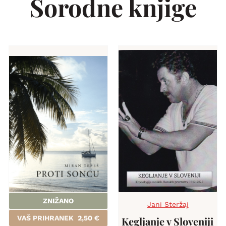
Sorodne knjige
ZNIŽANO
Jani Steržaj
VAŠ PRIHRANEK
2,50
€
Kegljanje v Sloveniji