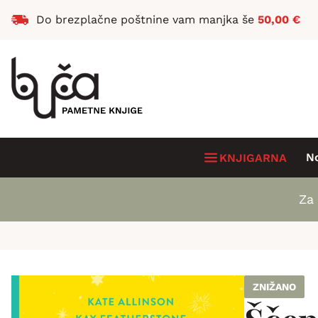
Do brezplačne poštnine vam manjka še
50,00
€
N
KNJIGARNA
Za 
ZNIŽANO