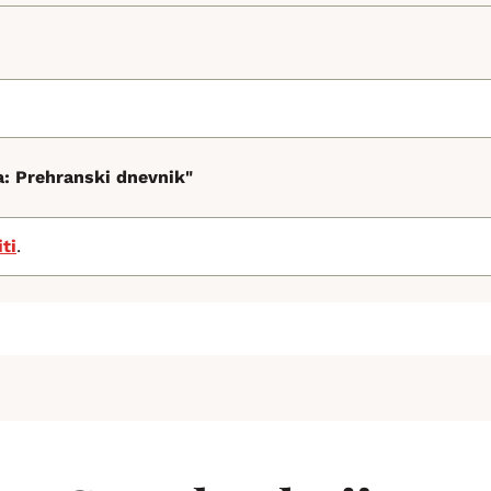
: Prehranski dnevnik"
iti
.