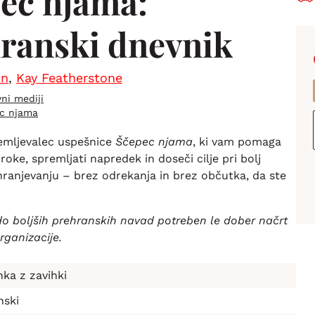
ec njama:
ranski dnevnik
on
,
Kay Featherstone
vni mediji
c njama
remljevalec uspešnice
Ščepec njama
, ki vam pomaga
roke, spremljati napredek in doseči cilje pri bolj
ranjevanju – brez odrekanja in brez občutka, da ste
do boljših prehranskih navad potreben le dober načrt
rganizacije.
ka z zavihki
nski