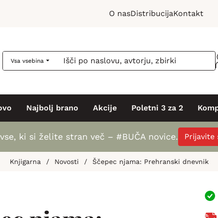
O nas
Distribucija
Kontakt
Vsa vsebina
ovo
Najbolj brano
Akcije
Poletni 3 za 2
Komp
vse, ki si želite stran več – #BUČA novice.
Prijavite
Knjigarna
/
Novosti
/
Ščepec njama: Prehranski dnevnik