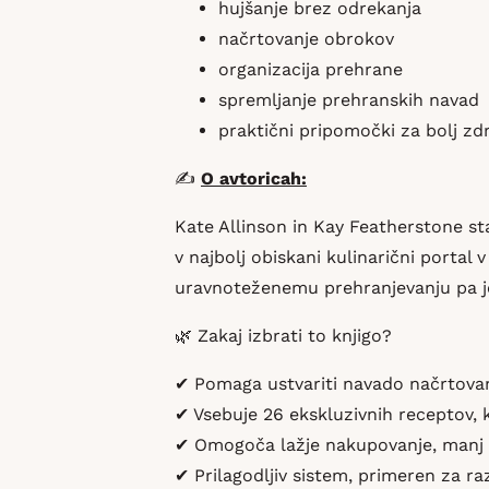
hujšanje brez odrekanja
načrtovanje obrokov
organizacija prehrane
spremljanje prehranskih navad
praktični pripomočki za bolj zdra
✍️
O avtoricah:
Kate Allinson in Kay Featherstone st
v najbolj obiskani kulinarični portal 
uravnoteženemu prehranjevanju pa je
🌿 Zakaj izbrati to knjigo?
✔ Pomaga ustvariti navado načrtovan
✔ Vsebuje 26 ekskluzivnih receptov, k
✔ Omogoča lažje nakupovanje, manj z
✔ Prilagodljiv sistem, primeren za raz