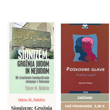
ZNIŽANO
Yakov M. Rabkin
VAŠ PRIHRANEK
2,30
€
Sionizem: Grožnja