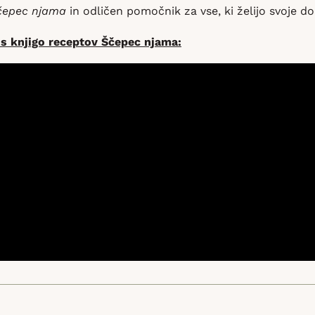
čepec njama
in odličen pomočnik za vse, ki želijo svoje d
 s knjigo receptov Ščepec njama: