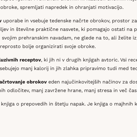
 obroke, spremljati napredek in ohranjati motivacijo.
v
uporabe in vsebuje tedenske načrte obrokov, prostor za
jev in številne praktične nasvete, ki pomagajo ostati na p
 svojim prehranskim navadam, ne glede na to, ali želite iz
reprosto bolje organizirati svoje obroke.
luzivnih receptov
, ki jih ni v drugih knjigah avtoric. Vsi re
vsebujejo manj kalorij in jih zlahka pripravimo tudi med t
ačrtovanje obrokov
eden najučinkovitejših načinov za dos
 odločitev, manj zavržene hrane, manj stresa in več časa
 knjiga o prepovedih in štetju napak. Je knjiga o majhnih 