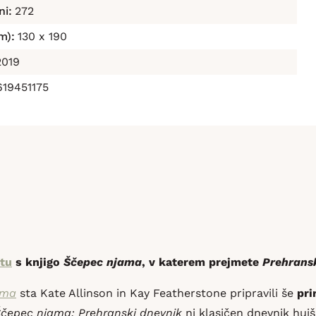
ni:
272
m):
130 x 190
2019
19451175
tu
s knjigo
Ščepec njama
, v katerem prejmete
Prehrans
ama
sta Kate Allinson in Kay Featherstone pripravili še
pri
čepec njama: Prehranski dnevnik
ni klasičen dnevnik huj