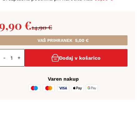
9,90
€
14,90
€
VAŠ PRIHRANEK
5,00
€
-
+
Dodaj v košarico
Varen nakup