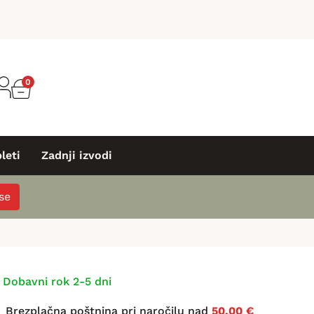
0
leti
Zadnji izvodi
 se
Dobavni rok 2-5 dni
Brezplačna poštnina pri naročilu nad
50,00 €