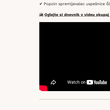
✔ Popoln spremljevalec uspešnice
Š
🎦
Oglejte si dnevnik v videu skupaj