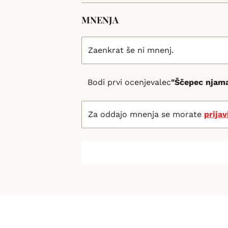
MNENJA
Zaenkrat še ni mnenj.
Bodi prvi ocenjevalec
"Ščepec njama
Za oddajo mnenja se morate
prijav