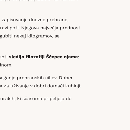
 zapisovanje dnevne prehrane,
ravi poti. Njegova največja prednost
gubiti nekaj kilogramov, se
cepti
sledijo filozofiji Ščepec njama
:
ednom.
eganje prehranskih ciljev. Dober
 za uživanje v dobri domači kuhinji.
korakih, ki sčasoma pripeljejo do