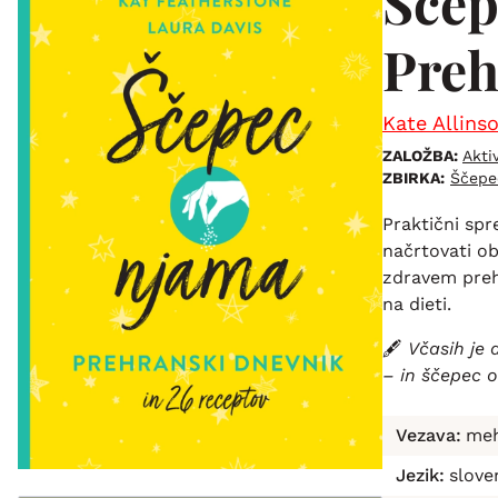
Ščep
Preh
Kate Allins
ZALOŽBA:
Akti
ZBIRKA:
Ščepe
Praktični sp
načrtovati ob
zdravem preh
na dieti.
🖋️
Včasih je 
– in ščepec o
Vezava:
meh
Jezik:
slove