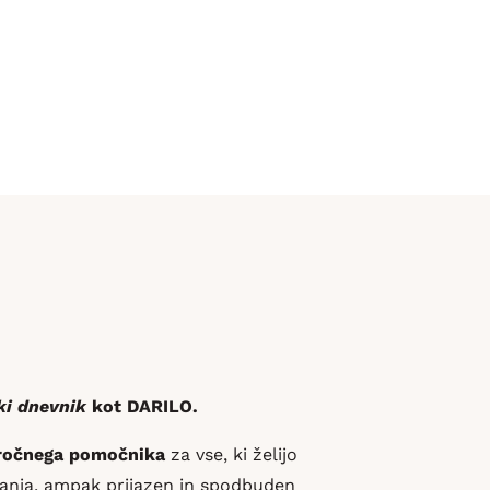
ki dnevnik
kot DARILO.
ročnega pomočnika
za vse, ki želijo
šanja, ampak prijazen in spodbuden