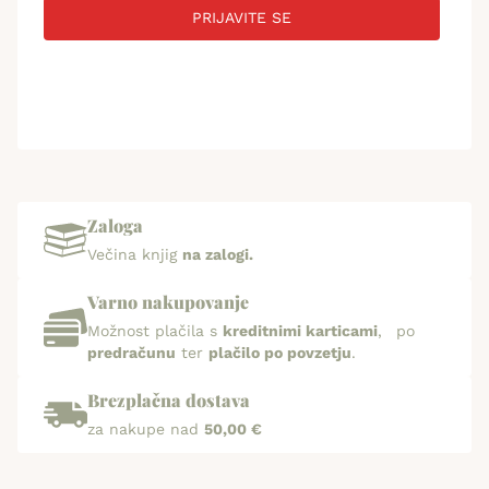
PRIJAVITE SE
Zaloga
Večina knjig
na zalogi.
Varno nakupovanje
Možnost plačila s
kreditnimi karticami
, po
predračunu
ter
plačilo po povzetju
.
Brezplačna dostava
za nakupe nad
50,00 €