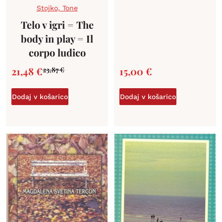
Stojko, Tone
Telo v igri = The
body in play = Il
corpo ludico
21,48
€
15,00
€
23,87
€
Dodaj v košarico
Dodaj v košarico