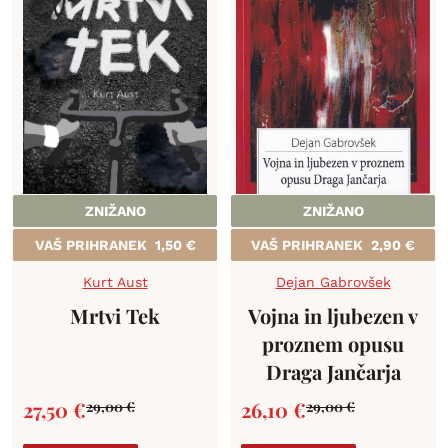
ZNIŽANO
ZNIŽANO
VAŠ PRIHRANEK
1,50
€
VAŠ PRIHRANEK
2,90
€
Kurt Aust
Dejan Gabrovšek
Mrtvi Tek
Vojna in ljubezen v
proznem opusu
Draga Jančarja
27,50
€
26,10
€
29,00
€
29,00
€