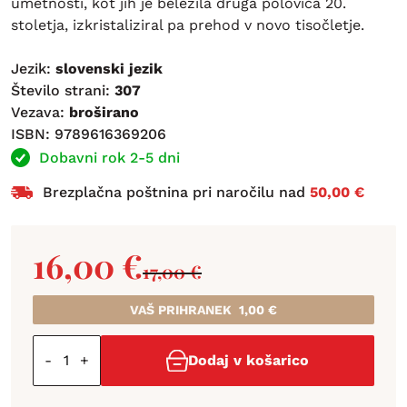
umetnosti, kot jih je beležila druga polovica 20.
stoletja, izkristaliziral pa prehod v novo tisočletje.
Jezik:
slovenski jezik
Število strani:
307
Vezava:
broširano
ISBN: 9789616369206
Dobavni rok 2-5 dni
Brezplačna poštnina pri naročilu nad
50,00 €
16,00
€
17,00
€
VAŠ PRIHRANEK
1,00
€
-
+
Dodaj v košarico