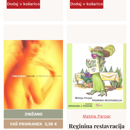
Dodaj v košarico
Dodaj v košarico
ZNIŽANO
Mateja Perpar
VAŠ PRIHRANEK
2,39
€
Reginina restavracija