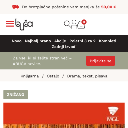
Do brezplačne poštnine vam manjka še
50,00
€
0
Novo
Najbolj brano
Akcije
Poletni 3 za 2
Kompleti
Zadnji izvodi
Za vse, ki si želite stran več –
Prijavite se
#BUČA novice.
Knjigarna
/
Ostalo
/
Drama, tekst, pisava
ZNIŽANO