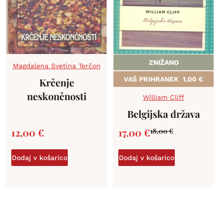
ZNIŽANO
Magdalena Svetina Terčon
VAŠ PRIHRANEK
1,00
€
Krčenje
neskončnosti
William Cliff
Belgijska država
12,00
€
17,00
€
18,00
€
Dodaj v košarico
Dodaj v košarico