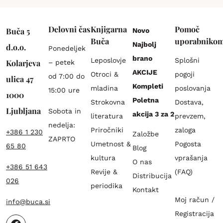
Delovni čas
Knjigarna
Pomoč
Buča 5
Novo
Buča
uporabniko
Najbolj
d.o.o.
Ponedeljek
brano
Leposlovje
Splošni
Kolarjeva
– petek
AKCIJE
Otroci &
pogoji
od 7:00 do
ulica 47
Kompleti
mladina
poslovanja
15:00 ure
1000
Poletna
Strokovna
Dostava,
Ljubljana
Sobota in
akcija 3 za 2
literatura
prevzem,
nedelja:
Priročniki
zaloga
+386 1 230
Založbe
ZAPRTO
Umetnost &
Pogosta
65 80
Blog
kultura
vprašanja
O nas
+386 51 643
Revije &
(FAQ)
Distribucija
026
periodika
Kontakt
Moj račun /
info@buca.si
Registracija