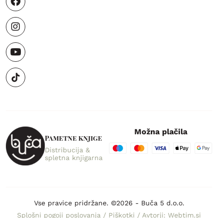
Možna plačila
Pametne knjige
Distribucija &
spletna knjigarna
Vse pravice pridržane. ©2026 - Buča 5 d.o.o.
Splošni pogoji poslovanja
/
Piškotki
/
Avtorji: Webtim.si