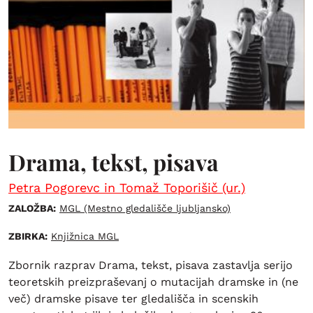
Drama, tekst, pisava
Petra Pogorevc in Tomaž Toporišič (ur.)
ZALOŽBA:
MGL (Mestno gledališče ljubljansko)
ZBIRKA:
Knjižnica MGL
Zbornik razprav Drama, tekst, pisava zastavlja serijo
teoretskih preizpraševanj o mutacijah dramske in (ne
več) dramske pisave ter gledališča in scenskih