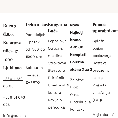
Delovni čas
Knjigarna
Pomoč
Buča 5
Novo
Buča
uporabniko
Najbolj
d.o.o.
Ponedeljek
brano
Leposlovje
Splošni
Kolarjeva
– petek
AKCIJE
Otroci &
pogoji
od 7:00 do
ulica 47
Kompleti
mladina
poslovanja
15:00 ure
1000
Poletna
Strokovna
Dostava,
Ljubljana
Sobota in
akcija 3 za 2
literatura
prevzem,
nedelja:
Priročniki
zaloga
+386 1 230
Založbe
ZAPRTO
Umetnost &
Pogosta
65 80
Blog
kultura
vprašanja
O nas
+386 51 643
Revije &
(FAQ)
Distribucija
026
periodika
Kontakt
Moj račun /
info@buca.si