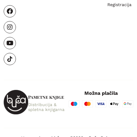
Registracija
Možna plačila
Pametne knjige
Distribucija &
spletna knjigarna