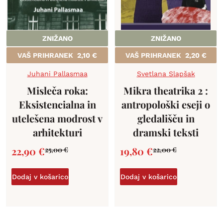
ZNIŽANO
ZNIŽANO
VAŠ PRIHRANEK
2,10
€
VAŠ PRIHRANEK
2,20
€
Juhani Pallasmaa
Svetlana Slapšak
Misleča roka:
Mikra theatrika 2 :
Eksistencialna in
antropološki eseji o
utelešena modrost v
gledališču in
arhitekturi
dramski teksti
22,90
€
19,80
€
25,00
€
22,00
€
Dodaj v košarico
Dodaj v košarico