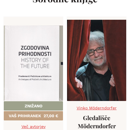
ZNIŽANO
Vinko Möderndorfer
VAŠ PRIHRANEK
27,00
€
Gledališče
Möderndorfer
Več avtorjev