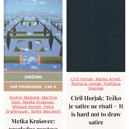
ZNIŽANO
Ciril Horjak
,
Marko Arnež
,
Romana Lesjak
,
Svetlana
VAŠ PRIHRANEK
1,40
€
Slapšak
Ciril Horjak: Težko
Andrej Medved
,
Martina
Vovk
,
Metka Krašovec
,
je satire ne risati = It
Miklavž Komelj
,
Petja
Grafenauer
,
Tonko Maroević
is hard not to draw
Metka Krašovec:
satire
pregledna razstava