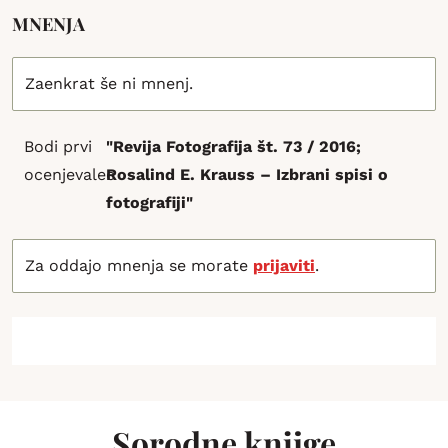
MNENJA
Zaenkrat še ni mnenj.
Bodi prvi
"Revija Fotografija št. 73 / 2016;
ocenjevalec
Rosalind E. Krauss – Izbrani spisi o
fotografiji"
Za oddajo mnenja se morate
prijaviti
.
Sorodne knjige