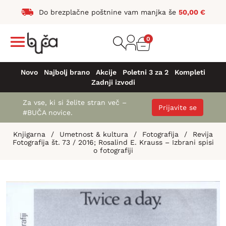
Do brezplačne poštnine vam manjka še
50,00
€
0
Novo
Najbolj brano
Akcije
Poletni 3 za 2
Kompleti
Zadnji izvodi
Za vse, ki si želite stran več –
Prijavite se
#BUČA novice.
Knjigarna
/
Umetnost & kultura
/
Fotografija
/
Revija
Fotografija št. 73 / 2016; Rosalind E. Krauss – Izbrani spisi
o fotografiji