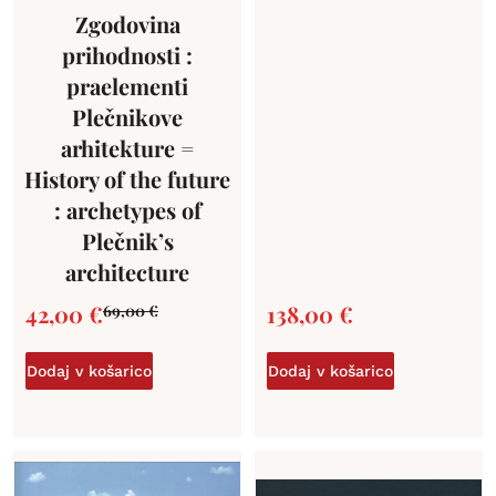
Zgodovina
prihodnosti :
praelementi
Plečnikove
arhitekture =
History of the future
: archetypes of
Plečnik’s
architecture
42,00
€
138,00
€
69,00
€
Dodaj v košarico
Dodaj v košarico