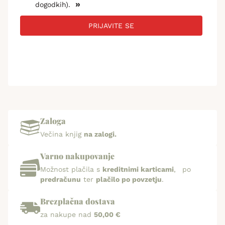
»
dogodkih).
PRIJAVITE SE
Zaloga
Večina knjig
na zalogi.
Varno nakupovanje
Možnost plačila s
kreditnimi karticami
, po
predračunu
ter
plačilo po povzetju
.
Brezplačna dostava
za nakupe nad
50,00 €