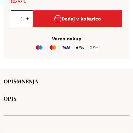
12,00
€
-
+
Dodaj v košarico
Varen nakup
OPIS
MNENJA
OPIS