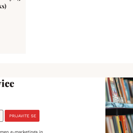
ks)
ice
PRIJAVITE SE
amen e-marketinga in