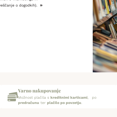
»
veščanje o dogodkih).
Varno nakupovanje
Možnost plačila s
kreditnimi karticami
, po
predračunu
ter
plačilo po povzetju
.