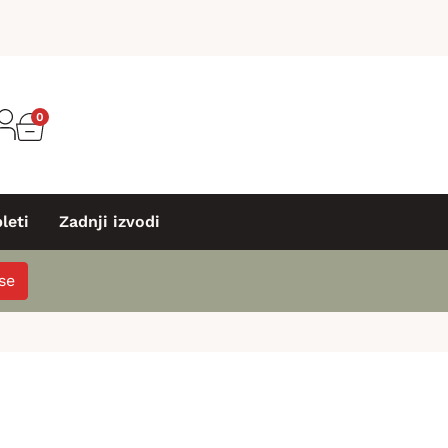
0
leti
Zadnji izvodi
 se