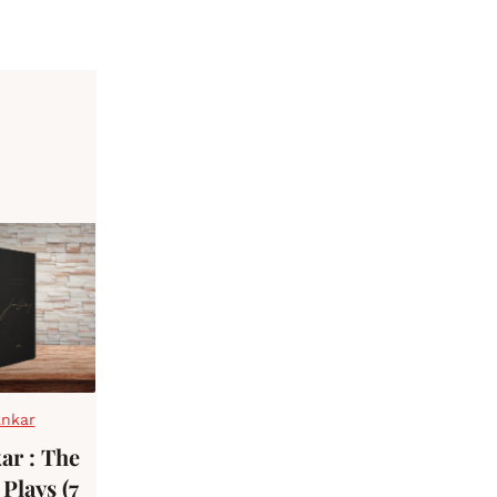
ankar
ar : The
Plays (7