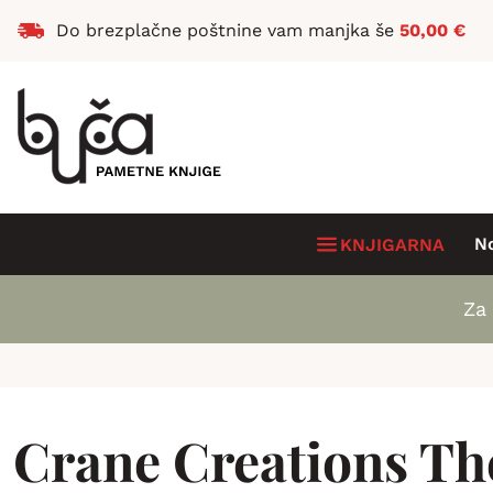
Do brezplačne poštnine vam manjka še
50,00
€
N
KNJIGARNA
Za 
Crane Creations Th