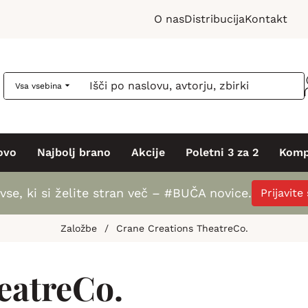
O nas
Distribucija
Kontakt
Vsa vsebina
ovo
Najbolj brano
Akcije
Poletni 3 za 2
Komp
vse, ki si želite stran več – #BUČA novice.
Prijavite
Založbe
/
Crane Creations TheatreCo.
eatreCo.