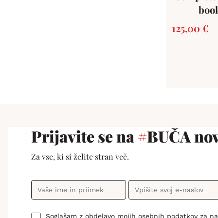
boo
125,00
€
Prijavite se na
#
BUČA nov
Za vse, ki si želite stran več.
Soglašam z obdelavo mojih osebnih podatkov za n