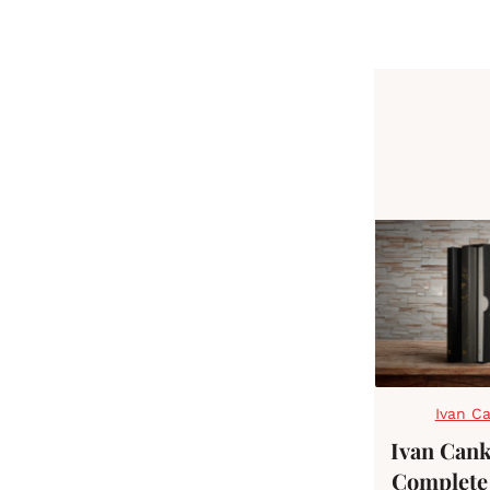
Ivan C
Ivan Cank
Complete 