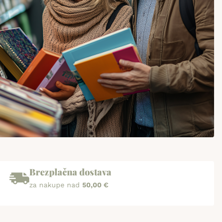
Brezplačna dostava
za nakupe nad
50,00 €