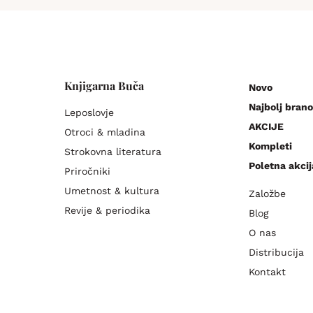
Knjigarna Buča
Novo
Najbolj brano
Leposlovje
AKCIJE
Otroci & mladina
Kompleti
Strokovna literatura
Poletna akcij
Priročniki
Umetnost & kultura
Založbe
Revije & periodika
Blog
O nas
Distribucija
Kontakt